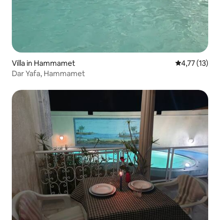
Villa in Hammamet
Durchschnitt
4,77 (13)
Dar Yafa, Hammamet