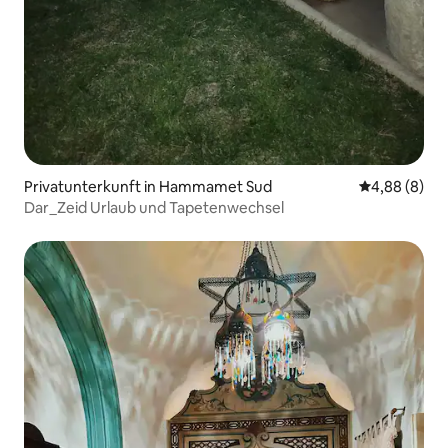
Privatunterkunft in Hammamet Sud
Durchschnitt
4,88 (8)
Dar_Zeid Urlaub und Tapetenwechsel