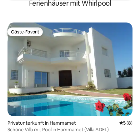
Ferienhäuser mit Whirlpool
Gäste-Favorit
Gäste-Favorit
Privatunterkunft in Hammamet
Durchschn
5 (8)
Schöne Villa mit Pool in Hammamet (Villa ADEL)