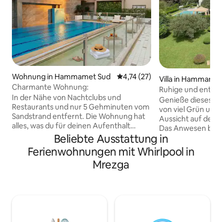
Wohnung in Hammamet Sud
Durchschnittliche Bewertung: 
4,74 (27)
Villa in Hammame
Charmante Wohnung:
Ruhige und entsp
In der Nähe von Nachtclubs und
Schlafzimmern un
Genieße dieses s
Restaurants und nur 5 Gehminuten vom
von viel Grün un
Sandstrand entfernt. Die Wohnung hat
Aussicht auf den
alles, was du für deinen Aufenthalt
Das Anwesen befi
brauchst. Sie ist elegant eingerichtet
Beliebte Ausstattung in
Stadtrand, 8 km v
und mit hochwertigen Möbeln
Golfplätzen, 45 M
Ferienwohnungen mit Whirlpool in
ausgestattet. Die Unterkunft ist perfekt
Minuten vom Strand
Mrezga
für eine Familie oder eine Gruppe, da sie
mit 4 Schlafzimme
über ein Schlafzimmer und ein
ausgestattete Küc
Wohnzimmer mit Schlafsofa und
und Wohnzimmer, 
Essbereich sowie eine sehr gut
Pool und einen g
ausgestattete Küche mit Kochutensilien
(2000 m²). Darüber
verfügt. Die Unterkunft verfügt über 2
Gästehaus mit drei
Klimaanlagen, Zentralheizung, WLAN