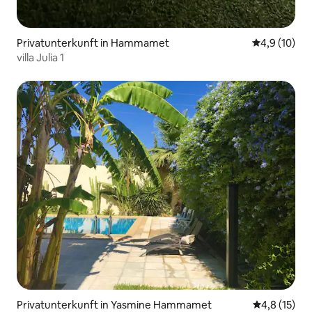
Privatunterkunft in Hammamet
Durchschnit
4,9 (10)
villa Julia 1
Privatunterkunft in Yasmine Hammamet
Durchschnit
4,8 (15)