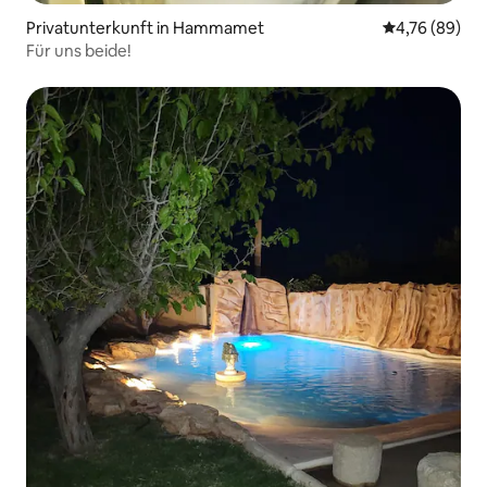
Privatunterkunft in Hammamet
Durchschnittl
4,76 (89)
Für uns beide!