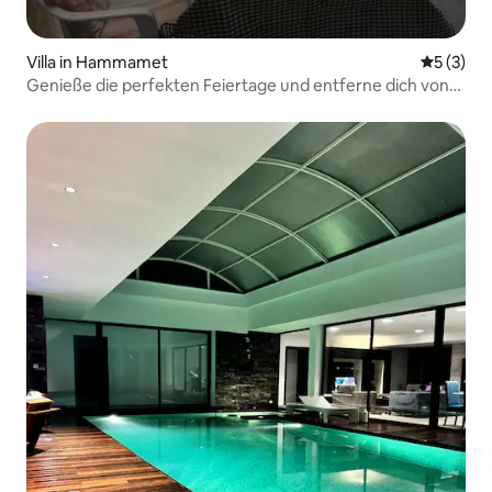
Villa in Hammamet
Durchsch
5 (3)
Genieße die perfekten Feiertage und entferne dich von
Stress