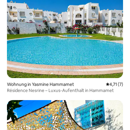
Wohnung in Yasmine Hammamet
Durchschnit
4,71 (7)
Résidence Nesrine – Luxus-Aufenthalt in Hammamet