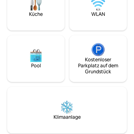
verschiedenen Wo
und einen 4K-Fernseher mit Netflix und
Küchenzeile und
IPTV. Du kannst auch das Wetter
du kannst ein 7kw
Küche
WLAN
genießen, da es einen privaten Garten
Ladegerät nutzen
und einen Gemeinschaftspool in der
Residenz gibt.
Kostenloser
Pool
Parkplatz auf dem
Grundstück
Klimaanlage