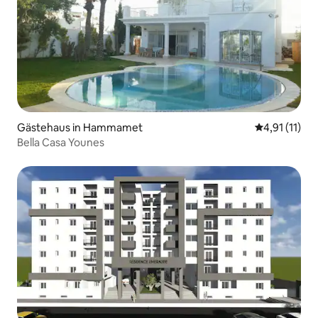
Gästehaus in Hammamet
Durchschnitt
4,91 (11)
Bella Casa Younes