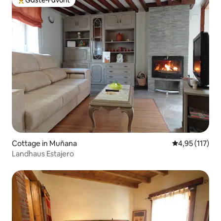
Gäste-Favorit
Beliebter Gäste-Favorit.
Cottage in Muñana
Durchschnittl
4,95 (117)
Landhaus Estajero