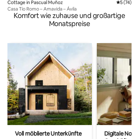
Cottage in Pascual Muñoz
Durchschn
5 (74)
Casa Tío Romo – Amavida – Ávila
Komfort wie zuhause und großartige
Monatspreise
Voll möblierte Unterkünfte
Digitale Noma