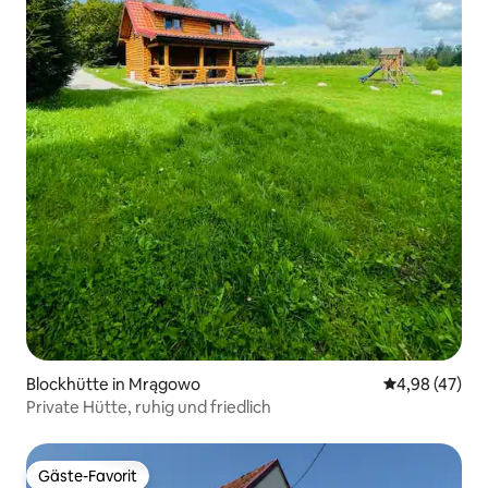
Blockhütte in Mrągowo
Durchschnittl
4,98 (47)
Private Hütte, ruhig und friedlich
Gäste-Favorit
Gäste-Favorit