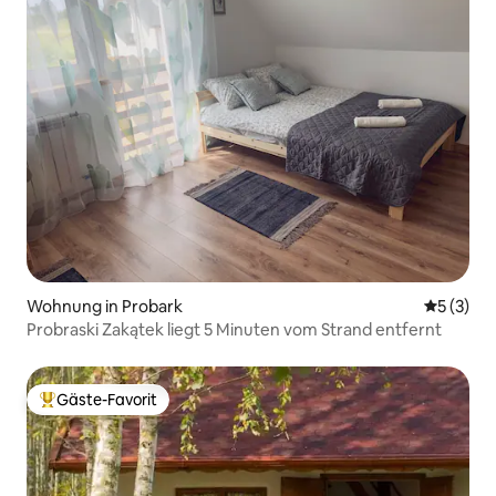
Wohnung in Probark
Durchsch
5 (3)
Probraski Zakątek liegt 5 Minuten vom Strand entfernt
Gäste-Favorit
Beliebter Gäste-Favorit.