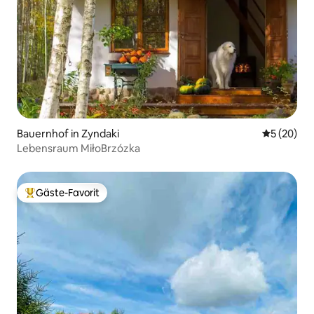
Bauernhof in Zyndaki
Durchschni
5 (20)
Lebensraum MiłoBrzózka
Gäste-Favorit
Beliebter Gäste-Favorit.