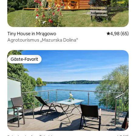
Tiny House in Mrągowo
Durchschnittl
4,98 (65)
Agrotourismus „Mazurska Dolina“
Gäste-Favorit
Gäste-Favorit