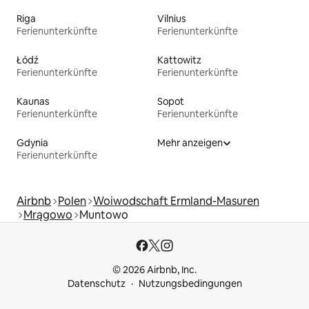
Riga
Vilnius
Ferienunterkünfte
Ferienunterkünfte
Łódź
Kattowitz
Ferienunterkünfte
Ferienunterkünfte
Kaunas
Sopot
Ferienunterkünfte
Ferienunterkünfte
Gdynia
Mehr anzeigen
Ferienunterkünfte
Airbnb
Polen
Woiwodschaft Ermland-Masuren
Mrągowo
Muntowo
© 2026 Airbnb, Inc.
Datenschutz
Nutzungsbedingungen