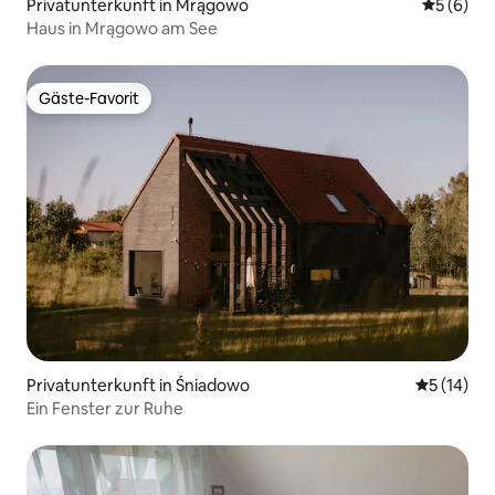
Privatunterkunft in Mrągowo
Durchschn
5 (6)
Haus in Mrągowo am See
Gäste-Favorit
Gäste-Favorit
Privatunterkunft in Śniadowo
Durchschn
5 (14)
Ein Fenster zur Ruhe