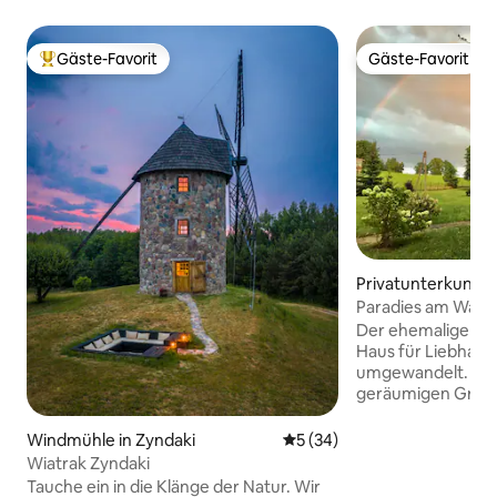
Gäste-Favorit
Gäste-Favorit
Beliebter Gäste-Favorit.
Gäste-Favorit
Privatunterkunft 
Paradies am Wasse
Veranda (Nr. 2)
Der ehemalige Bau
Haus für Liebhabe
umgewandelt. Das 
geräumigen Grund
märchenhaften Bli
„eigenen“ See von 
Windmühle in Zyndaki
Durchschnittliche Bewertun
5 (34)
ausgestattet mit 
Wiatrak Zyndaki
Feuerstelle am See
Tauche ein in die Klänge der Natur. Wir