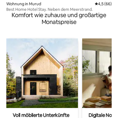
Wohnung in Murud
Durchschnitt
4,5 (66)
Best Home Hotel Stay. Neben dem Meerstrand.
Komfort wie zuhause und großartige
Monatspreise
Voll möblierte Unterkünfte
Digitale Noma