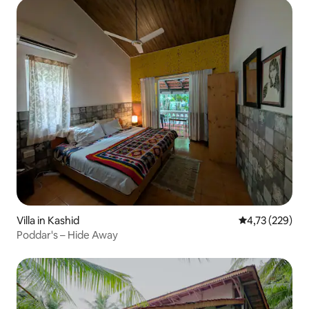
Villa in Kashid
Durchschnittl
4,73 (229)
Poddar's – Hide Away