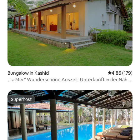
Bungalow in Kashid
Durchschnittli
4,86 (179)
„La Mer“ Wunderschöne Auszeit-Unterkunft in der Nähe
von Kashid Beach
Superhost
Superhost