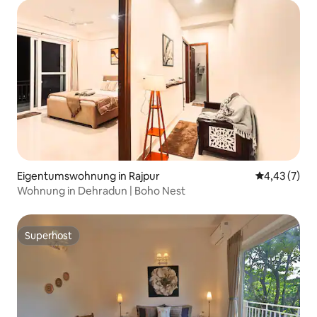
Eigentumswohnung in Rajpur
Durchschnit
4,43 (7)
Wohnung in Dehradun | Boho Nest
Superhost
Superhost