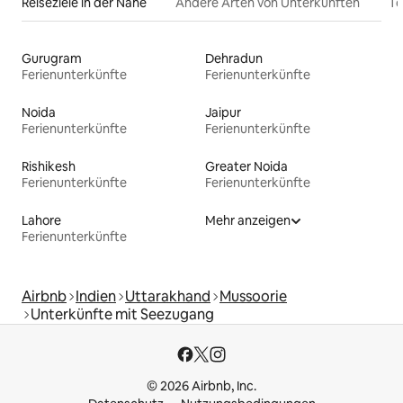
Reiseziele in der Nähe
Andere Arten von Unterkünften
To
Gurugram
Dehradun
Ferienunterkünfte
Ferienunterkünfte
Noida
Jaipur
Ferienunterkünfte
Ferienunterkünfte
Rishikesh
Greater Noida
Ferienunterkünfte
Ferienunterkünfte
Lahore
Mehr anzeigen
Ferienunterkünfte
Airbnb
Indien
Uttarakhand
Mussoorie
Unterkünfte mit Seezugang
© 2026 Airbnb, Inc.