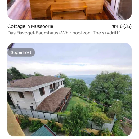
Cottage in Mussoorie
Durchschnit
4,6 (35)
Das Eisvogel-Baumhaus+Whirlpool von „The skydrift“
Superhost
Superhost