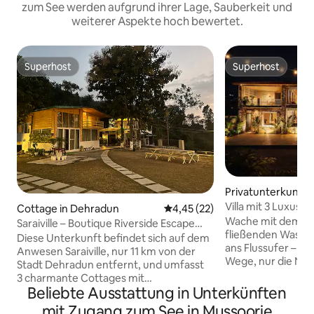
zum See werden aufgrund ihrer Lage, Sauberkeit und
weiterer Aspekte hoch bewertet.
Superhost
Superhost
Superhost
Superhost
Privatunterkunft i
Villa mit 3 Luxus-S
Cottage in Dehradun
Durchschnittliche Bewertung: 
4,45 (22)
Wache mit dem sa
Saraiville – Boutique Riverside Escape
fließenden Wasser
(Ferienhäuser)
Diese Unterkunft befindet sich auf dem
ans Flussufer – ke
Anwesen Saraiville, nur 11 km von der
Wege, nur die Nat
Stadt Dehradun entfernt, und umfasst
Haustüre. Diese Vil
3 charmante Cottages mit
Schlafzimmern, 
Beliebte Ausstattung in Unterkünften
2 Schlafzimmern, die sich ideal für 15–
Küche liegt direkt
16 Gäste eignen. Genieße den Blick auf
mit Zugang zum See in Mussoorie