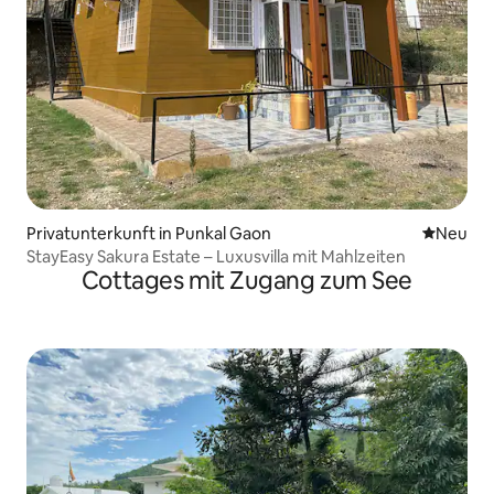
Privatunterkunft in Punkal Gaon
Neue Unt
Neu
StayEasy Sakura Estate – Luxusvilla mit Mahlzeiten
Cottages mit Zugang zum See