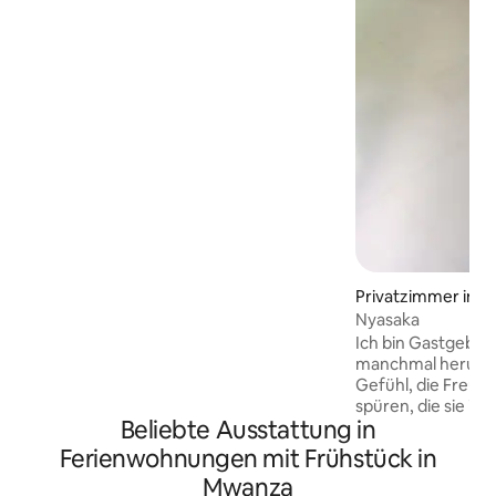
auf die Stadt. Unsere Unterkünfte sind
auf deinen Komfort ausgerichtet und
sorgen für eine erholsame Nacht nach
einem Tag voller Erkundungen. Mit
erstklassiger Sicherheit ist deine
Sicherheit unsere Priorität, damit du dich
entspannen und das Beste aus deiner
Zeit hier machen kannst.
Privatzimmer in 
Nyasaka
Ich bin Gastgebe
manchmal herum u
Gefühl, die Freud
spüren, die sie in
Beliebte Ausstattung in
sollten, um ihnen
Horizonte zu biete
Ferienwohnungen mit Frühstück in
beherberge. Ich gl
Mwanza
Möglichkeit, neue