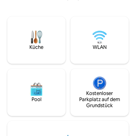
kennenzulernen u
jemanden, den ich
kennengelernt hät
die Geschichten d
mehr über ihre Ku
wohl dabei, über a
Problemen zu spr
nicht, je nach Fall!
Küche
WLAN
Mann in Erinnerun
Kostenloser
Pool
Parkplatz auf dem
Grundstück