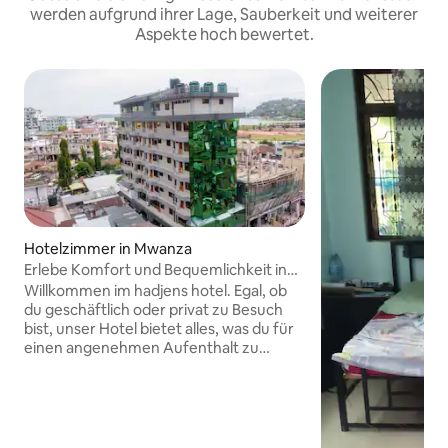
werden aufgrund ihrer Lage, Sauberkeit und weiterer
Aspekte hoch bewertet.
Hotelzimmer in Mwanza
Erlebe Komfort und Bequemlichkeit in
der Nähe des Stadtblicks
Willkommen im hadjens hotel. Egal, ob
du geschäftlich oder privat zu Besuch
bist, unser Hotel bietet alles, was du für
einen angenehmen Aufenthalt zu
einem erschwinglichen Preis benötigst.
Genieße kostenloses WLAN in der
gesamten Unterkunft, genieße
köstliche Mahlzeiten in unserem
Restaurant mit atemberaubendem Blick