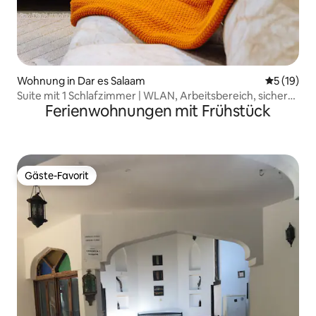
Wohnung in Dar es Salaam
Durchschn
5 (19)
Suite mit 1 Schlafzimmer | WLAN, Arbeitsbereich, sicheres
Ferienwohnungen mit Frühstück
Anwesen, Stromaggregat
Gäste-Favorit
Gäste-Favorit