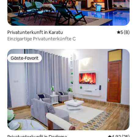
Privatunterkunft in Karatu
Durchschn
5 (8)
Einzigartige Privatunterkünfte C
Gäste-Favorit
Gäste-Favorit
Privatunterkunft in Dodoma
Durchschnitt
4,92 (25)