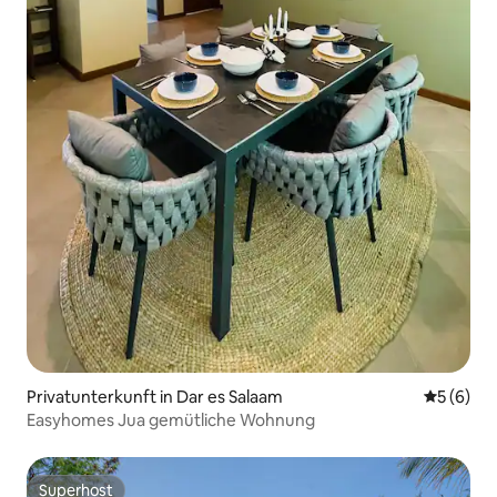
Privatunterkunft in Dar es Salaam
Durchschn
5 (6)
Easyhomes Jua gemütliche Wohnung
Superhost