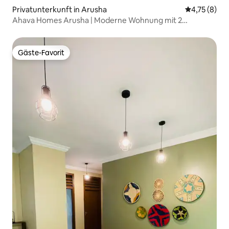
Privatunterkunft in Arusha
Durchschnit
4,75 (8)
Ahava Homes Arusha | Moderne Wohnung mit 2
Schlafzimmern
Gäste-Favorit
Gäste-Favorit