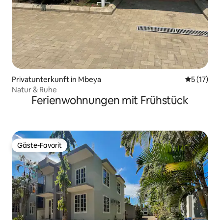
Privatunterkunft in Mbeya
Durchschn
5 (17)
Natur & Ruhe
Ferienwohnungen mit Frühstück
Gäste-Favorit
Gäste-Favorit