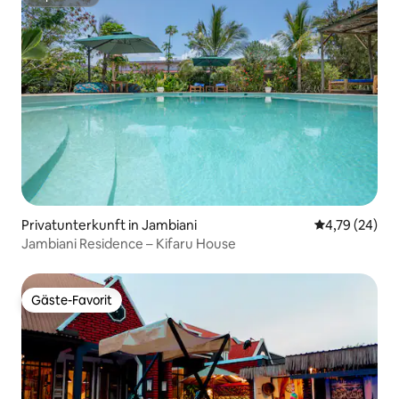
Superhost
Privatunterkunft in Jambiani
Durchschnitt
4,79 (24)
Jambiani Residence – Kifaru House
Gäste-Favorit
Gäste-Favorit