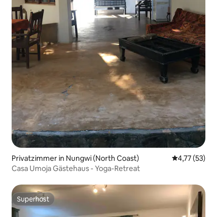
Privatzimmer in Nungwi (North Coast)
Durchschnitt
4,77 (53)
Casa Umoja Gästehaus - Yoga-Retreat
Superhost
Superhost