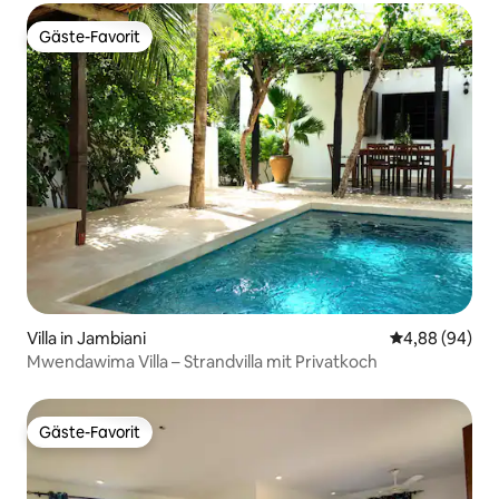
Gäste-Favorit
Gäste-Favorit
Villa in Jambiani
Durchschnittl
4,88 (94)
Mwendawima Villa – Strandvilla mit Privatkoch
Gäste-Favorit
Gäste-Favorit