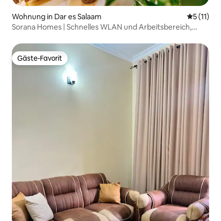
Wohnung in Dar es Salaam
Durchschn
5 (11)
Sorana Homes | Schnelles WLAN und Arbeitsbereich,
gegenüber dem Einkaufszentrum
Gäste-Favorit
Gäste-Favorit