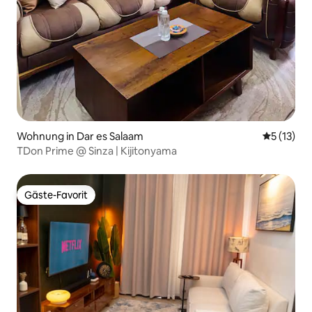
Wohnung in Dar es Salaam
Durchschn
5 (13)
TDon Prime @ Sinza | Kijitonyama
Gäste-Favorit
Gäste-Favorit