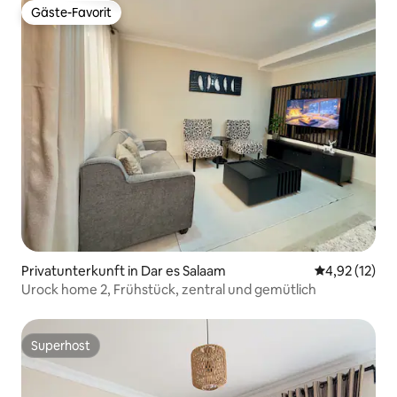
Gäste-Favorit
Gäste-Favorit
Privatunterkunft in Dar es Salaam
Durchschnitt
4,92 (12)
Urock home 2, Frühstück, zentral und gemütlich
Superhost
Superhost