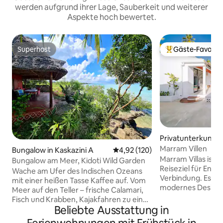
werden aufgrund ihrer Lage, Sauberkeit und weiterer
Aspekte hoch bewertet.
Superhost
Gäste-Favorit
Superhost
Beliebter Gäste-F
Privatunterkunft i
Marram Villen
Bungalow in Kaskazini A
Durchschnittliche Bewertung: 4
4,92 (120)
Marram Villas ist d
Bungalow am Meer, Kidoti Wild Garden
Reiseziel für Ent
Wache am Ufer des Indischen Ozeans
Verbindung. Es ve
mit einer heißen Tasse Kaffee auf. Vom
modernes Design a
Meer auf den Teller – frische Calamari,
Jahrhunderts mit
Fisch und Krabben, Kajakfahren zu einer
und bietet einen Z
Beliebte Ausstattung in
Insel, Sonnenuntergänge,
Architektur und N
Mondaufgänge und Lagerfeuerabende