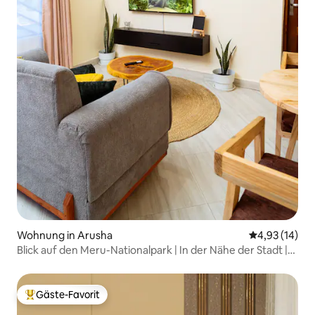
Wohnung in Arusha
Durchschnitt
4,93 (14)
Blick auf den Meru-Nationalpark | In der Nähe der Stadt |
Praktisch | Kostenloses Frühstück
Gäste-Favorit
Beliebter Gäste-Favorit.