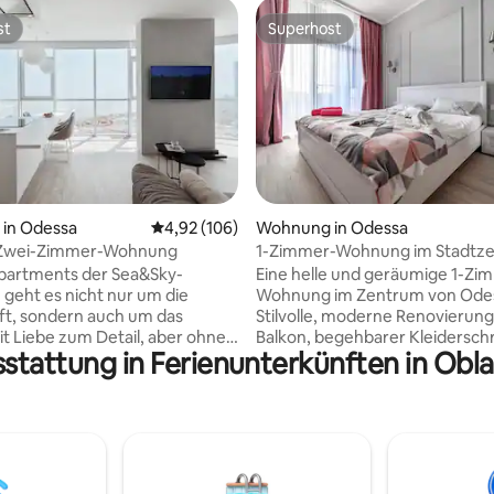
st
Superhost
st
Superhost
Bewertung: 5 von 5, 57 Bewertungen
in Odessa
Durchschnittliche Bewertung: 4,92 von 5, 1
4,92 (106)
Wohnung in Odessa
 Zwei-Zimmer-Wohnung
1-Zimmer-Wohnung im Stadtz
mit Balkon @fainorent
partments der Sea&Sky-
Eine helle und geräumige 1-Zi
n geht es nicht nur um die
Wohnung im Zentrum von Ode
t, sondern auch um das
Stilvolle, moderne Renovierung,
it Liebe zum Detail, aber ohne
Balkon, begehbarer Kleidersch
sstattung in Ferienunterkünften in Obla
ung. Nur das Licht, der Raum
neue Küche mit Essbereich un
yline, die sich ins Meer
modernes Badezimmer. Die W
hat alles, was du für einen a
hnanlage "9 Pearl", am
Aufenthalt brauchst. Das Haus
hen Boulevard, 60a. Ein
über einen eigenen Heizraum, 
isches Interieur, das nicht
Warmwasser und Heizung imm
, sondern freigibt. Das Design
verfügbar sind. Ein geschlosse