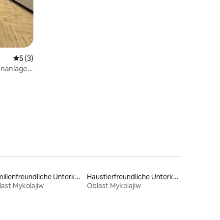
Durchschnittliche Bewertung: 5 von 5, 3 Bewertungen
5 (3)
hnanlage
rkadia
Familienfreundliche Unterkünfte
Haustierfreundliche Unterkünfte
ast Mykolajiw
Oblast Mykolajiw