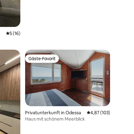
Durchschnittliche Bewertung: 5 von 5, 16 Bewertungen
5 (16)
Gäste-Favorit
Gäste-Favorit
72 Bewertungen
Privatunterkunft in Odessa
Durchschnittliche Bew
4,87 (103)
Haus mit schönem Meerblick