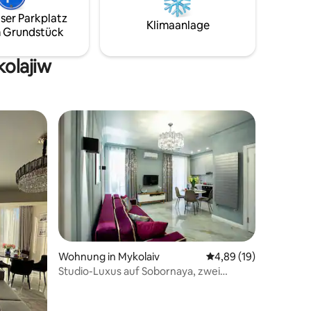
pielplatz,
Erdgeschoss ein Küchenstudio mit
ser Parkplatz
kostenlose
einem Klappsofa und einem riesigen
Klimaanlage
 Grundstück
n für
Badezimmer; im zweiten Stock ein
tsreise.
geräumiges Schlafzimmer mit einem
großen Fenster.
kolajiw
47 Bewertungen
Wohnung in Mykolaiv
Durchschnittliche Be
4,89 (19)
Studio-Luxus auf Sobornaya, zwei
separate Schlafzimmer