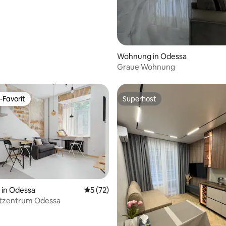
Wohnung in Odessa
Graue Wohnung
-Favorit
Superhost
r Gäste-Favorit.
Superhost
in Odessa
Durchschnittliche Bewertung: 5 von 5, 
5 (72)
dtzentrum Odessa