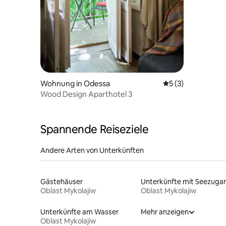
Wohnung in Odessa
Durchschnittliche
5 (3)
Wood Design Aparthotel 3
Spannende Reiseziele
Andere Arten von Unterkünften
Gästehäuser
Unterkünfte mit Seezuga
Oblast Mykolajiw
Oblast Mykolajiw
Unterkünfte am Wasser
Mehr anzeigen
Oblast Mykolajiw