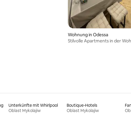
Wohnung in Odessa
Stilvolle Apartments in der Wo
„Atmosfera“ in der Nähe von A
 Bewertung: 5 von 5, 3 Bewertungen
ng
Unterkünfte mit Whirlpool
Boutique-Hotels
Oblast Mykolajiw
Oblast Mykolajiw
Obl