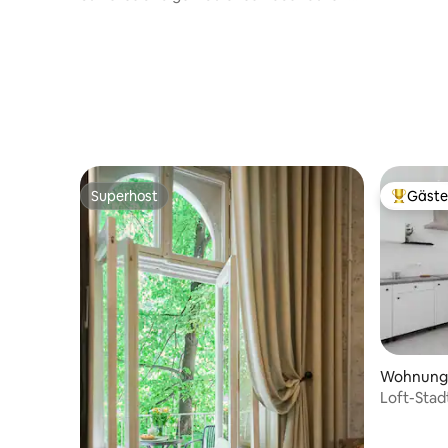
House/New
Superhost
Gäste
Superhost
Beliebte
Wohnung 
Loft-Sta