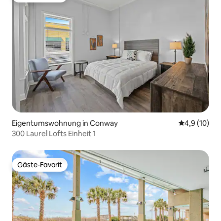
Eigentumswohnung in Conway
Durchschnit
4,9 (10)
300 Laurel Lofts Einheit 1
Gäste-Favorit
Gäste-Favorit