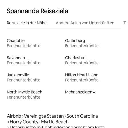
Spannende Reiseziele
Reiseziele in der Nähe
Andere Arten von Unterkünften
To
Charlotte
Gatlinburg
Ferienunterkünfte
Ferienunterkünfte
Savannah
Charleston
Ferienunterkünfte
Ferienunterkünfte
Jacksonville
Hilton Head Island
Ferienunterkünfte
Ferienunterkünfte
North Myrtle Beach
Mehr anzeigen
Ferienunterkünfte
Airbnb
Vereinigte Staaten
South Carolina
Horry County
Myrtle Beach
Unterkünfte mit behindertengerechtem Bett