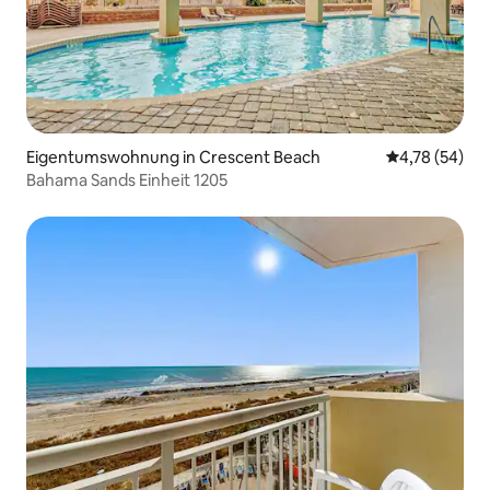
Eigentumswohnung in Crescent Beach
Durchschnitt
4,78 (54)
Bahama Sands Einheit 1205