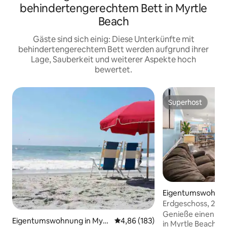
behindertengerechtem Bett in Myrtle
Beach
Gäste sind sich einig: Diese Unterkünfte mit
behindertengerechtem Bett werden aufgrund ihrer
Lage, Sauberkeit und weiterer Aspekte hoch
bewertet.
Superhost
Superhost
Eigentumswohnung
ch
Erdgeschoss, 2 Sc
Nähe von Golfplat
Genieße einen en
Eigentumswohnung in Myrtl
Durchschnittliche Bewertung: 4
4,86 (183)
in Myrtle Beach i