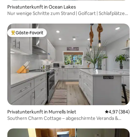
Privatunterkunft in Ocean Lakes
Nur wenige Schritte zum Strand | Golfcart | Schlafplätze
für 12
Gäste-Favorit
Beliebter Gäste-Favorit.
Privatunterkunft in Murrells Inlet
Durchschnittli
4,97 (384)
Southern Charm Cottage – abgeschirmte Veranda &
Golfcart