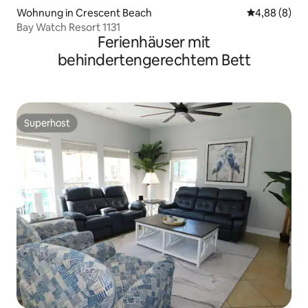
Wohnung in Crescent Beach
Durchschnitt
4,88 (8)
Bay Watch Resort 1131
Ferienhäuser mit
behindertengerechtem Bett
Superhost
Superhost