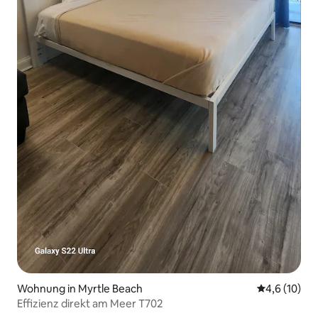
Wohnung in Myrtle Beach
Durchschnit
4,6 (10)
Effizienz direkt am Meer T702