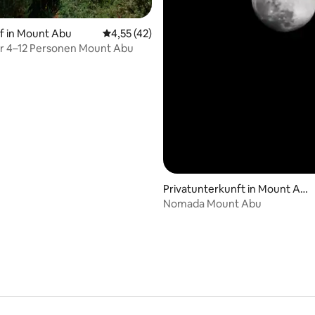
f in Mount Abu
Durchschnittliche Bewertung: 4,55 von 5, 
4,55 (42)
ür 4–12 Personen Mount Abu
Privatunterkunft in Mount Ab
u
Nomada Mount Abu