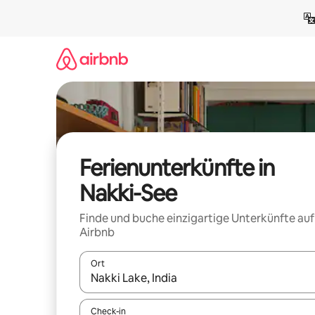
Zu
Inhalten
springen
Ferienunterkünfte in
Nakki-See
Finde und buche einzigartige Unterkünfte auf
Airbnb
Ort
Wenn Ergebnisse verfügbar sind, navigiere mit d
Check-in