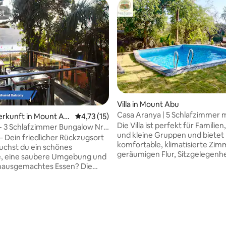
st
st
Villa in Mount Abu
Casa Aranya | 5 Schlafzimmer m
erkunft in Mount Ab
Durchschnittliche Bewertung: 4,73 von 5, 
4,73 (15)
Gemeinschaftspool
Die Villa ist perfekt für Familien
a - 3 Schlafzimmer Bungalow Nr.
und kleine Gruppen und bietet
e
 – Dein friedlicher Rückzugsort
komfortable, klimatisierte Zim
geräumigen Flur, Sitzgelegenhe
, eine saubere Umgebung und
der Terrasse, einen Garten und
 hausgemachtes Essen? Die
privaten Parkplatz. Die Villa ist T
a bietet den perfekten Rahmen
größeren Grundstücks. Deine
annung und Verjüngung. Unser
hat privaten Zugang zum Berei
liegt nur wenige Schritte vom
ertung: 4,89 von 5, 37 Bewertungen
Schlafzimmern, während ein s
en Nakki-See entfernt und ist
Bereich mit 3 Zimmern und ei
für seine wunderschöne Lage
Eingang von anderen Gästen g
freundliches, aufmerksames