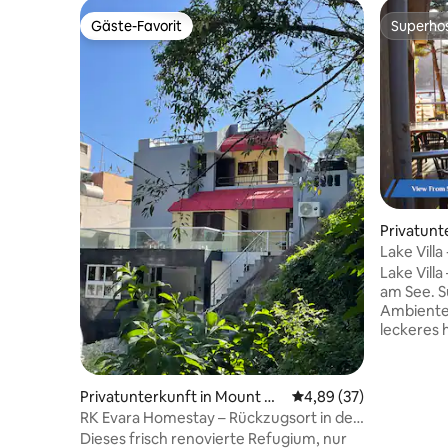
Gäste-Favorit
Superho
Gäste-Favorit
Superho
Privatunt
u
Lake Vill
Nakki Lak
Lake Villa
am See. Suchst du ein schönes
Ambiente
leckeres
Lake Vill
für Entsp
Bungalow 
Privatunterkunft in Mount Ab
Durchschnittliche Bew
4,89 (37)
malerisch
u
RK Evara Homestay – Rückzugsort in den
bekannt 
Hügeln am See | Küche
Dieses frisch renovierte Refugium, nur
und sein 