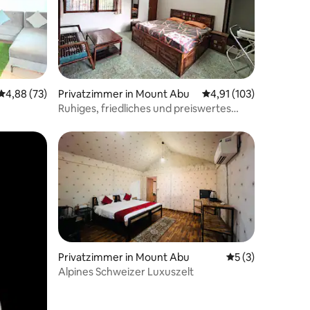
13 Bewertungen
Durchschnittliche Bewertung: 4,88 von 5, 73 Bewertungen
4,88 (73)
Privatzimmer in Mount Abu
Durchschnittliche Bew
4,91 (103)
Ruhiges, friedliches und preiswertes
Familienzimmer.
Privatzimmer in Mount Abu
Durchschnittlich
5 (3)
Alpines Schweizer Luxuszelt