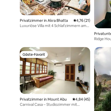
Privatzimmer in Akra Bhatta
Durchschnittliche Be
4,76 (21)
Luxuriöse Villa mit 4 Schlafzimmern am
Fuße des Berges Abu
Privatunt
u
Ridge Ho
Gäste-Favorit
Gäste-Favorit
Privatzimmer in Mount Abu
Durchschnittliche Bew
4,84 (45)
Carnival Casa – Studiozimmer mit
Selbstbedienung