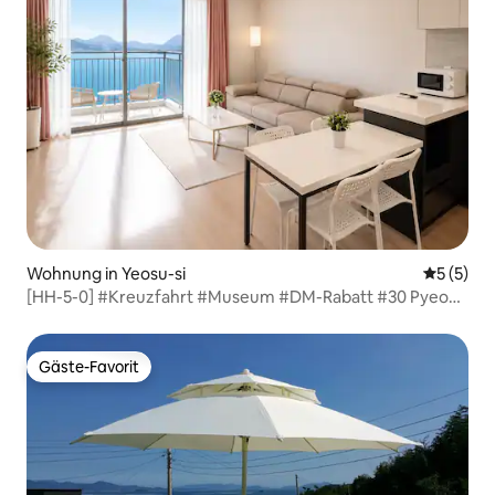
Wohnung in Yeosu-si
Durchsch
5 (5)
[HH-5-0] #Kreuzfahrt #Museum #DM-Rabatt #30 Pyeong
#Panorama-Meerblick #Kostenlose Parkplätze _oh_stay
Gäste-Favorit
Gäste-Favorit