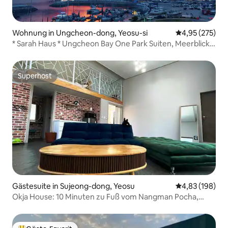
Wohnung in Ungcheon-dong, Yeosu-si
Durchschnittli
4,95 (275)
* Sarah Haus * Ungcheon Bay One Park Suiten, Meerblick
Große Terrasse
Superhost
Superhost
Gästesuite in Sujeong-dong, Yeosu
Durchschnittli
4,83 (198)
Okja House: 10 Minuten zu Fuß vom Nangman Pocha,
Odongdo, Expo usw.Direkt vor dem Busdepot. Ein
weiterer großer Raum.