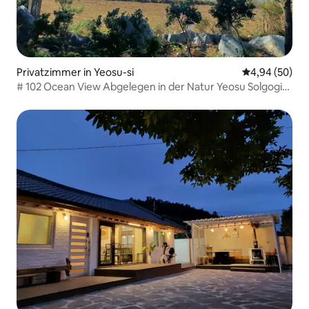
Privatzimmer in Yeosu-si
Durchschnittl
4,94 (50)
# 102 Ocean View Abgelegen in der Natur Yeosu Solgogi
Strand Pension