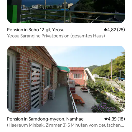
Pension in Soho 12-gil, Yeosu
Durchschnittl
4,82 (28)
Yeosu Sarangine Privatpension (gesamtes Haus)
Pension in Samdong-myeon, Namhae
Durchschnitt
4,39 (18)
(Haereum Minbak, Zimmer 3) 5 Minuten vom deutschen
Dorf entfernt, 10 m von Bangjo-rim / 50 m vom Strand