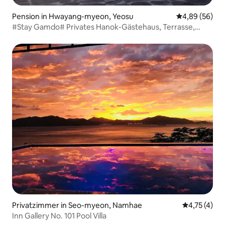
Pension in Hwayang-myeon, Yeosu
Durchschnittl
4,89 (56)
#Stay Gamdo# Privates Hanok-Gästehaus, Terrasse,
luxuriöser Grillplatz, Sommerpool, Meerblick, für Familien,
Haustiere erlaubt
Privatzimmer in Seo-myeon, Namhae
Durchschnit
4,75 (4)
Inn Gallery No. 101 Pool Villa