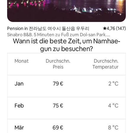
Pension in 전라남도 여수시 돌산읍 우두리
Durchschnittl
4,76 (147)
Sinabro B&B. 5 Minuten zu Fuß zum Dol-san Park.
Wann ist die beste Zeit, um Namhae-
Starbucks 100 m. Die Unterkunft liegt 5 Gehminuten von
der Kreuzfahrt entfernt
gun zu besuchen?
Monat
Durchschn.
Durchschn.
Preis
Temperatur
Jan
79 €
2 °C
Feb
75 €
4 °C
Mär
69 €
8 °C