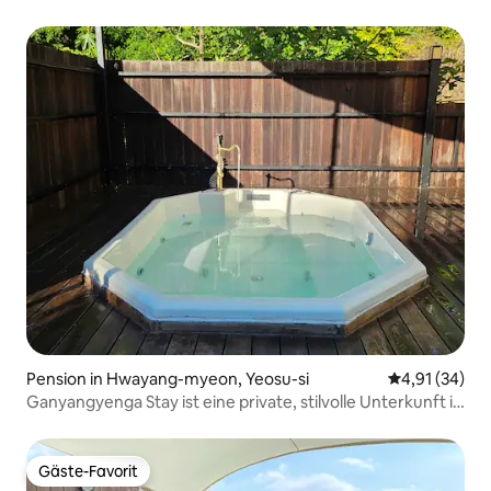
Pension in Hwayang-myeon, Yeosu-si
Durchschnitt
4,91 (34)
Ganyangyenga Stay ist eine private, stilvolle Unterkunft in
Yeosu mit 250 Pyeong, die nur von einer Familie oder
einem Team genutzt werden kann.
Gäste-Favorit
Gäste-Favorit