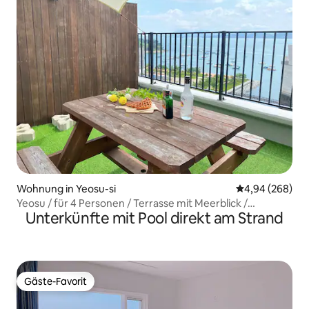
Wohnung in Yeosu-si
Durchschnittli
4,94 (268)
Yeosu / für 4 Personen / Terrasse mit Meerblick /
Unterkünfte mit Pool direkt am Strand
Wuncheon / Hundebegleitung
Gäste-Favorit
Gäste-Favorit