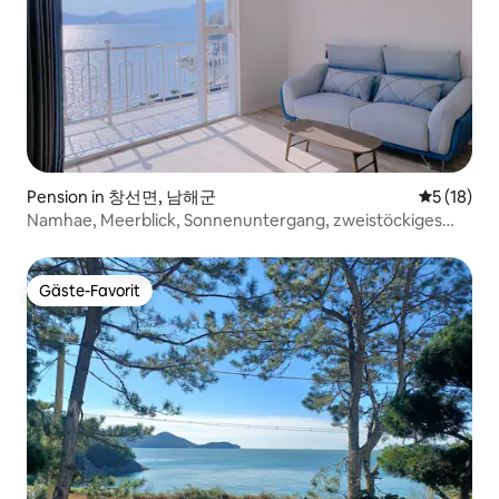
Pension in 창선면, 남해군
Durchschn
5 (18)
Namhae, Meerblick, Sonnenuntergang, zweistöckiges
freistehendes Haus mit privater Terrasse <Poet's House>,
Infinity-Pool, Grill, hundefreundlich
Gäste-Favorit
Gäste-Favorit