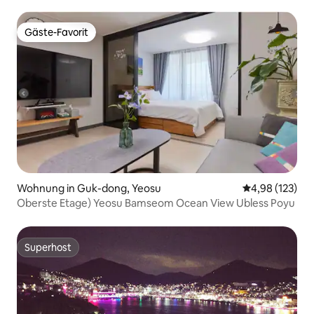
Nächten/Freie Parkplätze/10 Minuten zu
Sehenswürdigkeiten, Bahnhöfen, Terminals/3 Minuten
zum Supermarkt/Selbst-Check-in/Später Check-
Gäste-Favorit
Gäste-Favorit
in_Nanaimo 5310
Wohnung in Guk-dong, Yeosu
Durchschnittl
4,98 (123)
Oberste Etage) Yeosu Bamseom Ocean View Ubless Poyu
Superhost
Superhost