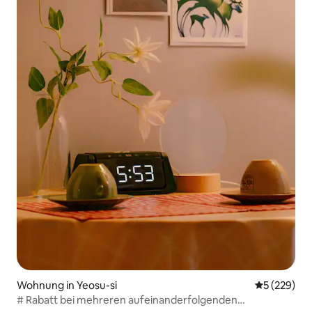
Wohnung in Yeosu-si
Durchschnit
5 (229)
# Rabatt bei mehreren aufeinanderfolgenden