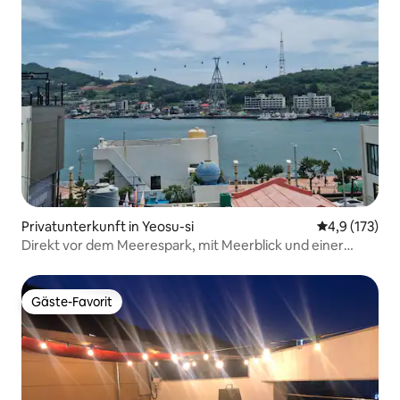
Privatunterkunft in Yeosu-si
Durchschnitt
4,9 (173)
Direkt vor dem Meerespark, mit Meerblick und einer
eigenen Terrasse, mit einem Grill und einem schönen
Raum, Einfamilienhaus
Gäste-Favorit
Gäste-Favorit