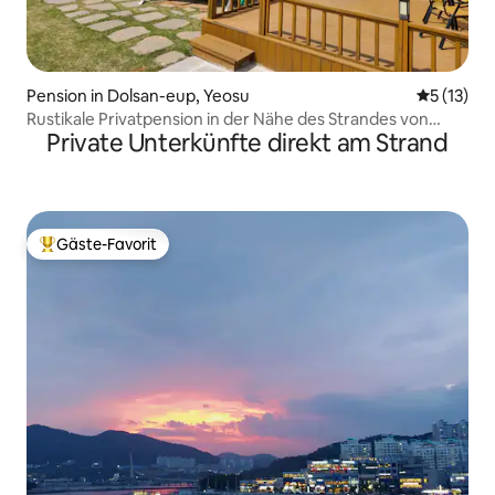
Pension in Dolsan-eup, Yeosu
Durchschn
5 (13)
Rustikale Privatpension in der Nähe des Strandes von
Private Unterkünfte direkt am Strand
Bangjukpo, Hwangilam, Dolsan, Yeosu
Gäste-Favorit
Beliebter Gäste-Favorit.