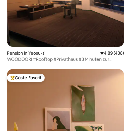
Pension in Yeosu-si
Durchschnittli
4,89 (436)
WOODOORI #Rooftop #Privathaus #3 Minuten zur
Seilbahn #3 Minuten zur Kreuzfahrt #5 Minuten zum Art
Land #Nur 1 Team privat
Gäste-Favorit
Beliebter Gäste-Favorit.