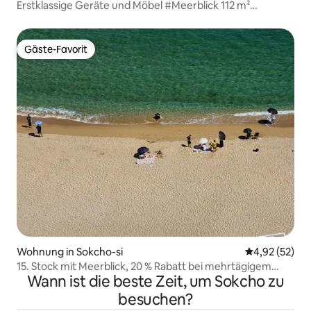
Erstklassige Geräte und Möbel #Meerblick 112 m²
(33 Pyeong) #Geräumig und gemütlich #Heilende
Unterkunft #Sokcho Patteon #Zum Verkauf
Gäste-Favorit
Gäste-Favorit
Wohnung in Sokcho-si
Durchschnitt
4,92 (52)
15. Stock mit Meerblick, 20 % Rabatt bei mehrtägigem
Wann ist die beste Zeit, um Sokcho zu
Aufenthalt, später Check-out, 1 Minute vom Strand
entfernt, Sucho, Restaurant, Jungang-Markt,
besuchen?
Schlafzimmer mit Meerblick