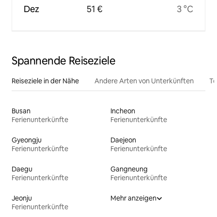
Dez
51 €
3 °C
Spannende Reiseziele
Reiseziele in der Nähe
Andere Arten von Unterkünften
To
Busan
Incheon
Ferienunterkünfte
Ferienunterkünfte
Gyeongju
Daejeon
Ferienunterkünfte
Ferienunterkünfte
Daegu
Gangneung
Ferienunterkünfte
Ferienunterkünfte
Jeonju
Mehr anzeigen
Ferienunterkünfte