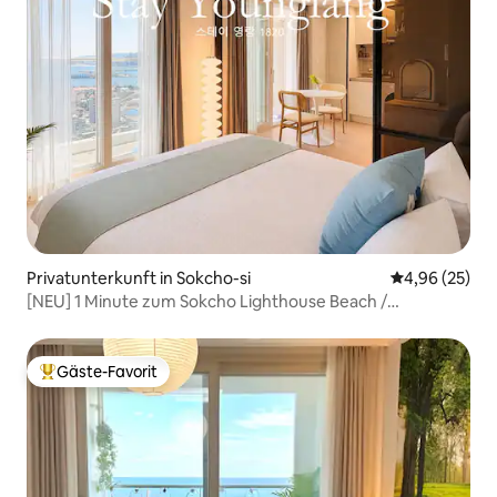
Privatunterkunft in Sokcho-si
Durchschnittl
4,96 (25)
[NEU] 1 Minute zum Sokcho Lighthouse Beach /
Romantischer Aufenthalt mit Meerblick im 18. Stock
#Jungang Market #Seoraksan
Gäste-Favorit
Beliebter Gäste-Favorit.