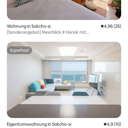
Wohnung in Sokcho-si
Durchschnittl
4,96 (25)
[Sonderangebot] Meerblick # Hanok mit
Meeresatmosphäre # 1,5 Zimmer # Unterkunft mit
gemütlicher Atmosphäre # Fotobereich # Haeyeonga
Superhost
Superhost
Eigentumswohnung in Sokcho-si
Durchschnit
4,9 (10)