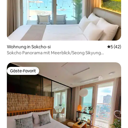
Wohnung in Sokcho-si
Durchschn
5 (42)
Sokcho Panorama mit Meerblick/Seong Sikyung
Restaurant/Restaurant-
Tour/Leuchtturmstrand/Straßenrestaurant/Max. 3
Personen
Gäste-Favorit
Gäste-Favorit