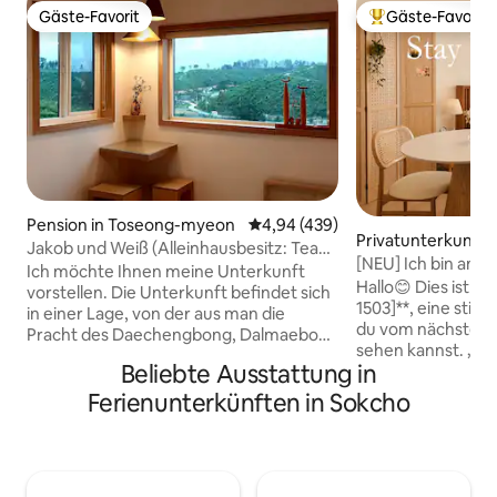
Gäste-Favorit
Gäste-Favorit
Gäste-Favorit
Beliebter Gäste-F
Pension in Toseong-myeon
Durchschnittliche Bewertung: 4
4,94 (439)
Privatunterkunft i
Jakob und Weiß (Alleinhausbesitz: Team
[NEU] Ich bin am
Won) (Beste Aussicht auf den
Ich möchte Ihnen meine Unterkunft
aufgewacht, 1 Mi
Hallo😊 Dies ist *
Seoraksan, 10 Minuten von Sokcho
vorstellen. Die Unterkunft befindet sich
Lighthouse Beach,
1503]**, eine stilv
entfernt)
in einer Lage, von der aus man die
#Emotionaler Ort 
du vom nächsten 
Pracht des Daechengbong, Dalmaebong
Sonnenuntergäng
sehen kannst. „Hast du jemals die Augen
und Ulsanbawi des Seoraksan, die 3
Beliebte Ausstattung in
#Seoraksan
geöffnet und hatt
Minuten entfernt liegen, sowie das
dem Meer zu schw
offene Meer des Yeongrang-Sees und
Ferienunterkünften in Sokcho
selbstverständlich
des sauberen Ostmeeres sehen kann.
mit Sorgfalt vorbe
Ich denke, dass es ein Ort sein könnte,
sicherzustellen, d
an dem moderne Menschen, die von
schöne Erinnerung
Stress müde sind, Ruhe und Energie