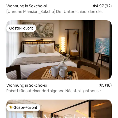
Wohnung in Sokcho-si
Durchschnittl
4,97 (92)
[Unnune Mansion_Sokcho] Der Unterschied, den die
Erfahrung eines Gastgebers mit 10 Jahren Erfahrung
macht, ein neuer Aufenthalt mit Panoramablick auf das
Meer
Gäste-Favorit
Gäste-Favorit
Wohnung in Sokcho-si
Durchschn
5 (16)
Rabatt für aufeinanderfolgende Nächte/Lighthouse
Beach 1 Minute/Parasol · Kostenloser Verleih von
Sandspielzeug/Meerblick/OTT/Beam-
Projektor/Seoraksan
Gäste-Favorit
Beliebter Gäste-Favorit.