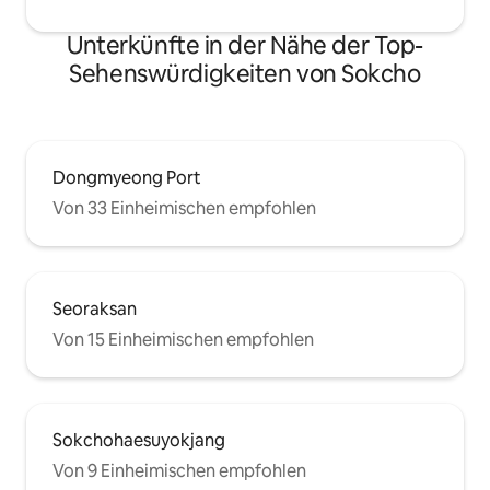
sich schon entspa
Putz versehen. Ich hoffe, Sie sehen sich
auch meine Birkenschnitzarbeiten an,
Unterkünfte in der Nähe der Top-
die im Haus hängen, und dass Sie in dem
Sehenswürdigkeiten von Sokcho
gepflegten Garten in der Schaukel lesen
und sich in Ruhe ausruhen können.
Dongmyeong Port
Von 33 Einheimischen empfohlen
Seoraksan
Von 15 Einheimischen empfohlen
Sokchohaesuyokjang
Von 9 Einheimischen empfohlen