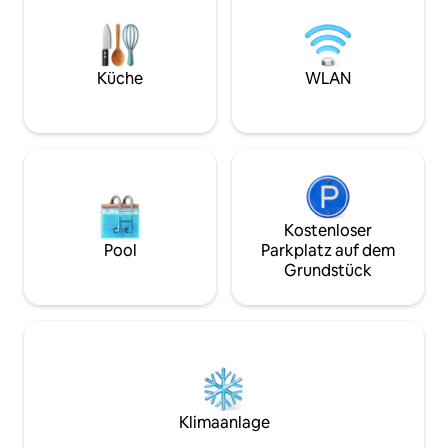
gemütliche Entsp
tanken können, indem sie das tun, was
Rauschen der Wellen 
sie wollen, wie z.B. Meeresfischen, einen
wahre Entspannu
Spaziergang am Yeongrang-See,
Leuchtturmstrand,
Meerbaden, eine Wanderung auf dem
von der Haustür en
Küche
WLAN
Seoraksan, eine Tour zu den berühmten
genieße den Panor
Sehenswürdigkeiten oder eine
Meer von deinem Fens
Besichtigung des Observatoriums für
Besondere an [STA
die Wiedervereinigung. Insbesondere ist
Das Meer ist nur 1
es kein professionelles Gästehaus mit
kannst jederzeit 
mehreren Unterkünften, sondern ein
Spaziergänge un
Raum, in dem nur ein Team
Meerblick bei Nac
übernachtet, so dass es ein Ort sein
es dein eigener V
Kostenloser
wird, an dem Sie sich etwas ruhiger
Bettwäsche: Wir 
Pool
Parkplatz auf dem
ausruhen können. Die Unterkunft
einen erholsamen 
Grundstück
wurde als Unterkunft für Familien und
Kingsize-Bett in H
Bekannte eingerichtet, aber wir haben
jeder Wäsche steri
sie mit dem Wunsch eröffnet, eine
Temperatur im Tr
Verbindung zu guten Menschen
wird. • Terrasse m
herzustellen und einen Raum zum
das Meer: Genieße
Heilen zu schaffen. Wie der Name der
oder ein Glas Wein
Unterkunft (Birke und Weiß) schon sagt,
weitem Blick auf d
bestehen die Inneneinrichtungen aus
Blick auf das Meer
Klimaanlage
Birkenholz, das gut für den Körper ist,
Sonnenlicht funke
und die Wände sind mit reinem weißen