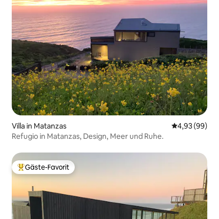
Villa in Matanzas
Durchschnittl
4,93 (99)
Refugio in Matanzas, Design, Meer und Ruhe.
Gäste-Favorit
Beliebter Gäste-Favorit.