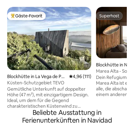
Gäste-Favorit
Superhost
Beliebter Gäste-Favorit.
Superhost
Blockhütte in Nav
Marea Alta - Son
Blockhütte in La Vega de Pup
Durchschnittliche Bewertung: 
4,96 (111)
Meer
Dein Refugium am
uya
Küsten-Schutzgebiet TEVO
Marea Alta ist ein
alle, die abschalte
Gemütliche Unterkunft auf doppelter
einem anderen T
Höhe (47 m²), mit einzigartigem Design.
möchten. Der Meerblick, die warme
Ideal, um dem für die Gegend
Atmosphäre und 
charakteristischen Küstenwind zu
Beliebte Ausstattung in
Dachterrasse laden
entfliehen und gemäßigte Täler, Bäche
Landschaft zu bet
und unberührte Natur zu genießen. Nur
Ferienunterkünften in Navidad
zu lauschen und u
wenige Schritte vom Strand,
Sonnenuntergänge
Restaurants und Supermärkten