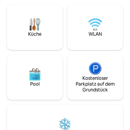
Ort, um in aller R
entfernt. HOT TUB-Service 38.500 $ für
Sonne untergehen
einen Aufenthalt von 2 Nächten.
Tag unter einem 
Entfernungen: - 2 Minuten vom
ausklingen zu lassen. Ideal für Paar
Supermarkt entfernt. - 2,5 km von La
Ruhe, Natur und Z
Vega de Pupuya. - 4 km von Matanzas
gemeinsam die Au
entfernt. - 24 km von Puertecillo
zu genießen.
entfernt. (40 Minuten) - Nur wenige
Küche
WLAN
Meter von Arena Pupuya Padel entfernt.
An REGEN-Tagen ist die Verwendung
von 4x4 erforderlich.
Kostenloser
Pool
Parkplatz auf dem
Grundstück