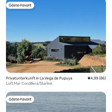
Gäste-Favorit
Gäste-Favorit
Privatunterkunft in La Vega de Pupuya
Durchschnittl
4,99 (86)
Loft Mar Cordillera/Starlink
Gäste-Favorit
Gäste-Favorit