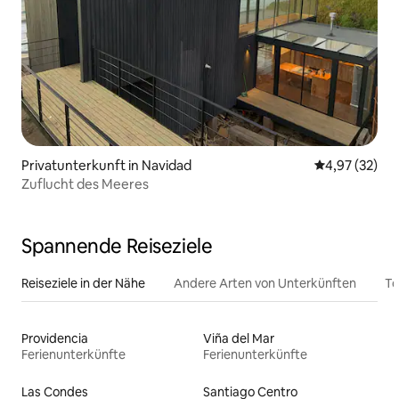
Privatunterkunft in Navidad
Durchschnitt
4,97 (32)
Zuflucht des Meeres
Spannende Reiseziele
Reiseziele in der Nähe
Andere Arten von Unterkünften
To
Providencia
Viña del Mar
Ferienunterkünfte
Ferienunterkünfte
Las Condes
Santiago Centro