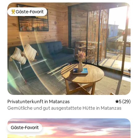
Gäste-Favorit
Beliebter Gäste-Favorit.
Privatunterkunft in Matanzas
Durchschni
5 (29)
Gemütliche und gut ausgestattete Hütte in Matanzas
Gäste-Favorit
Gäste-Favorit