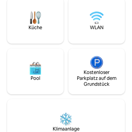
Minuten mit dem Auto und 15 Minuten
Minuten entfernt sind. Erkunde
zu Fuß vom Zentrum der Stadt entfernt.
eine malerische Fi
Nur für Erwachsene. Einzigartige und
größten Wellen der
exklusive Kapazität für 1 oder 2
malerische Hafens
Erwachsene. Kommen Sie und
und das mittelalte
Küche
WLAN
verbringen Sie einen Urlaub oder einen
alle nur ein paar M
Kurzurlaub in diesem wunderbaren Ort!
Sie werden es nicht bereuen! Bis bald!
Kostenloser
Pool
Parkplatz auf dem
Grundstück
Klimaanlage