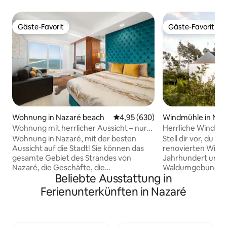
Gäste-Favorit
Gäste-Favorit
Gäste-Favorit
Gäste-Favorit
Wohnung in Nazaré beach
Durchschnittliche Bewertung: 4
4,95 (630)
Windmühle in Naz
Wohnung mit herrlicher Aussicht – nur
Herrliche Windmüh
für Erwachsene
Minuten vom Stra
Wohnung in Nazaré, mit der besten
Stell dir vor, du wo
Aussicht auf die Stadt! Sie können das
renovierten Wind
gesamte Gebiet des Strandes von
Jahrhundert und ta
Nazaré, die Geschäfte, die
Waldumgebung ein. Auf ei
Beliebte Ausstattung in
Strandpromenade, die typischen
bewaldeten Hügel
Häuser, den Strand Praia dos Salgados
dir die Lage der W
Ferienunterkünften in Nazaré
und den Hafen Porto de Abrigo
angrenzenden W
überblicken. Die Immobilie hat ein
genießen und in d
modernes und luxuriöses Design. Es
auch einige der b
handelt sich um den 14. Stock. Sie liegt 2
Silberküste zu er