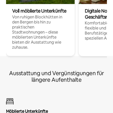
Voll möblierte Unterkünfte
Digitale Noma
Geschäftsrei
Von ruhigen Blockhütten in
den Bergen bis hin zu
Komfortable Un
praktischen
flexible und o
Stadtwohnungen – diese
Berufstätige 
möblierten Unterkünfte
speziellen Arbe
bieten dir Ausstattung wie
zuhause.
Ausstattung und Vergünstigungen für
längere Aufenthalte
Möblierte Unterkünfte