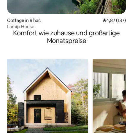
Cottage in Bihać
Durchschnittl
4,87 (187)
Lamija House
Komfort wie zuhause und großartige
Monatspreise