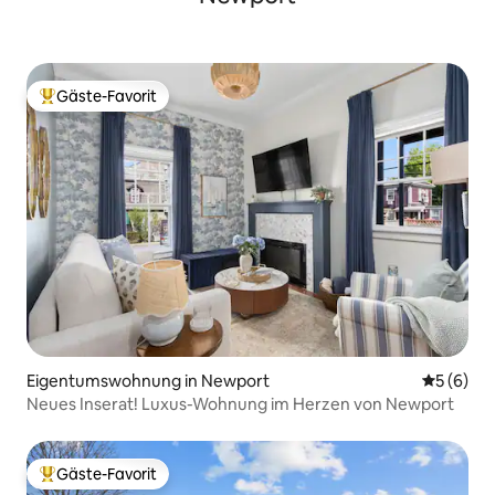
Gäste-Favorit
Beliebter Gäste-Favorit.
Eigentumswohnung in Newport
Durchschn
5 (6)
Neues Inserat! Luxus-Wohnung im Herzen von Newport
Gäste-Favorit
Beliebter Gäste-Favorit.