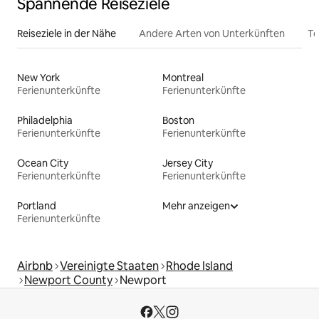
Spannende Reiseziele
Reiseziele in der Nähe
Andere Arten von Unterkünften
To
New York
Montreal
Ferienunterkünfte
Ferienunterkünfte
Philadelphia
Boston
Ferienunterkünfte
Ferienunterkünfte
Ocean City
Jersey City
Ferienunterkünfte
Ferienunterkünfte
Portland
Mehr anzeigen
Ferienunterkünfte
Airbnb
Vereinigte Staaten
Rhode Island
Newport County
Newport