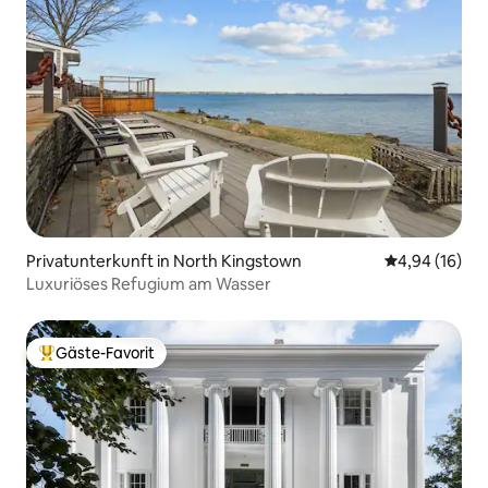
Privatunterkunft in North Kingstown
Durchschnitt
4,94 (16)
Luxuriöses Refugium am Wasser
Gäste-Favorit
Beliebter Gäste-Favorit.