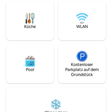
führt dich in die obere Etage, die ein
Queensize-Bett, einen Waschtisch,
einen Lesesessel und einen Schrank hat.
Private Terrasse mit Meerblick auf die
Pell Bridge und Newport. Das Ferienhaus
befindet sich auf dem Grundstück
Küche
WLAN
neben dem Haus des Gastgebers,
sodass die Privatsphäre eingeschränkt
ist.
Kostenloser
Pool
Parkplatz auf dem
Grundstück