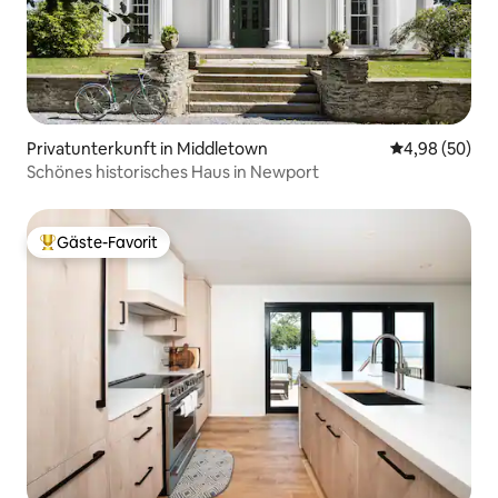
Privatunterkunft in Middletown
Durchschnittl
4,98 (50)
Schönes historisches Haus in Newport
Gäste-Favorit
Beliebter Gäste-Favorit.