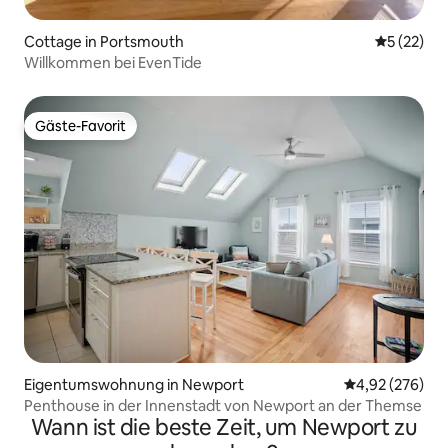
Cottage in Portsmouth
Durchschn
5 (22)
Willkommen bei EvenTide
Gäste-Favorit
Gäste-Favorit
Eigentumswohnung in Newport
Durchschnittli
4,92 (276)
Penthouse in der Innenstadt von Newport an der Themse
Wann ist die beste Zeit, um Newport zu