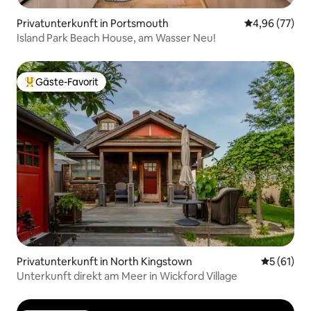
Privatunterkunft in Portsmouth
Durchschnittl
4,96 (77)
Island Park Beach House, am Wasser Neu!
Gäste-Favorit
Beliebter Gäste-Favorit.
Privatunterkunft in North Kingstown
Durchschn
5 (61)
Unterkunft direkt am Meer in Wickford Village