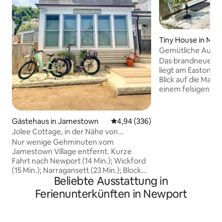
Tiny House in Mid
Gemütliche Auszei
an der Küste
Das brandneue wi
liegt am Easton's 
Blick auf die Man
einem felsigen St
Schwimmen oder Ang
Unterkunft befinde
Innenstadt von Ne
Gästehaus in Jamestown
Durchschnittliche Bewertung: 4
4,94 (336)
zwischen drei Strän
Jolee Cottage, in der Nähe von
gemütliche Einheit
Newport, Narragansett, Strände
Nur wenige Gehminuten vom
Queensize-Bett, e
Jamestown Village entfernt. Kurze
eine Küchenzeile 
Fahrt nach Newport (14 Min.); Wickford
Kühlschrank und Toaster. E
(15 Min.); Narragansett (23 Min.); Block
kleine Terrasse m
Beliebte Ausstattung in
Island Ferry (38 Min.); und TFG Airport
zum Meer, Außen
(30 Min.). Das Wohnzimmer verfügt
Ferienunterkünften in Newport
Parkplätze abseits d
über einen Gaskamin, einen
stellen Liegestüh
Schreibtisch, einen Flachbildfernseher,
und Handtücher z
ein Sofa und ein Bad. Eine Wendeltreppe