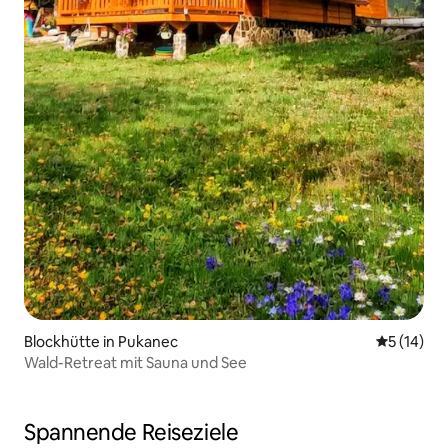
Blockhütte in Pukanec
Durchschn
5 (14)
Wald-Retreat mit Sauna und See
Spannende Reiseziele