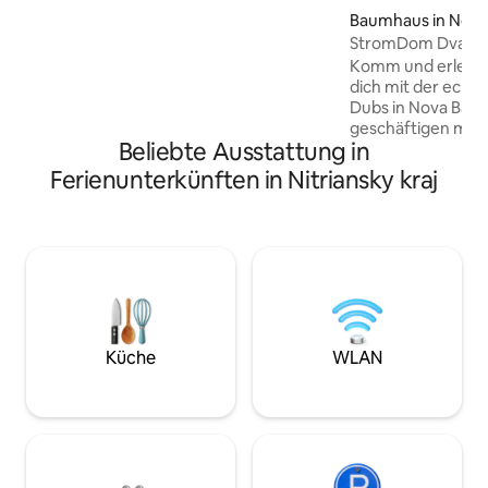
UNESCO-Weltkulturerbes "Schemnitz
Baumhaus in Nová
und die technischen Denkmäler der
StromDom Dva D
Umgebung" ist. Das Haus bietet
Komm und erlebe es sel
absolute Ruhe und Privatsphäre und ist
dich mit der echte
nur über einen 150 m langen steilen
Dubs in Nova Bana In der heutige
Fußweg vom Parkplatz unterhalb des
geschäftigen mod
Hügels erreichbar.
Beliebte Ausstattung in
die Natur außerha
zu sein. Wir laden d
Ferienunterkünften in Nitriansky kraj
Moment hinter dir
Gefühle mit der w
verbinden. StromDom Two Ducts ist ein
zweistöckiges un
perfekter Symbios
umliegenden Natur
den Kronen von 2 
versteckt. Das Sy
ist eine verdreht
Küche
WLAN
Außenterrasse.