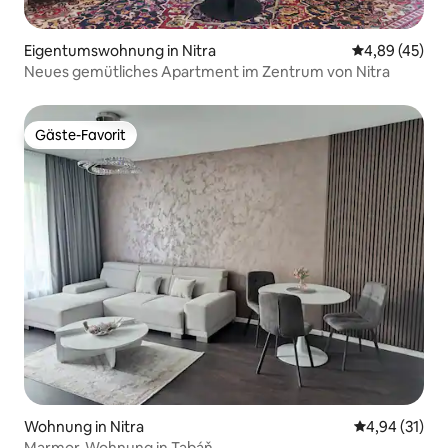
Eigentumswohnung in Nitra
Durchschnittl
4,89 (45)
Neues gemütliches Apartment im Zentrum von Nitra
Gäste-Favorit
Gäste-Favorit
Wohnung in Nitra
Durchschnitt
4,94 (31)
Marmor-Wohnung in Tabáň