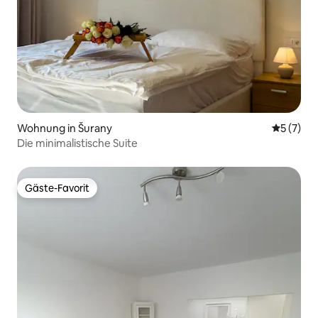
Wohnung in Šurany
Durchsch
5 (7)
Die minimalistische Suite
Gäste-Favorit
Gäste-Favorit