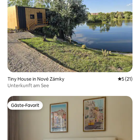
Tiny House in Nové Zámky
Durchschn
5 (21)
Unterkunft am See
Gäste-Favorit
Gäste-Favorit