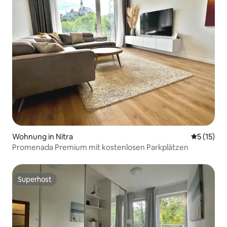
Wohnung in Nitra
Durchschn
5 (15)
Promenada Premium mit kostenlosen Parkplätzen
Superhost
Superhost