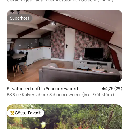
Superhost
Superhost
Privatunterkunft in Schoonrewoerd
Durchschnitt
4,76 (29)
B&B de Kalverschuur Schoonrewoerd (inkl. Frühstück)
Gäste-Favorit
Beliebter Gäste-Favorit.