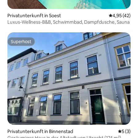
Privatunterkunft in Soest
Durchschnitt
4,95 (42)
Luxus-Wellness-B&B, Schwimmbad, Dampfdusche, Sauna
Superhost
Superhost
Privatunterkunft in Binnenstad
Durchsch
5 (3)
Geräumiges Haus in der Altstadt von Utrecht (174 m²)