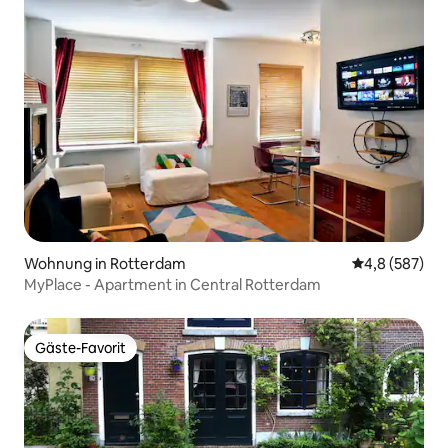
Wohnung in Rotterdam
Durchschnittl
4,8 (587)
MyPlace - Apartment in Central Rotterdam
Gäste-Favorit
Gäste-Favorit