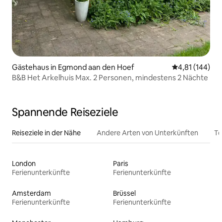
Gästehaus in Egmond aan den Hoef
Durchschnittl
4,81 (144)
B&B Het Arkelhuis Max. 2 Personen, mindestens 2 Nächte
Spannende Reiseziele
Reiseziele in der Nähe
Andere Arten von Unterkünften
To
London
Paris
Ferienunterkünfte
Ferienunterkünfte
Amsterdam
Brüssel
Ferienunterkünfte
Ferienunterkünfte