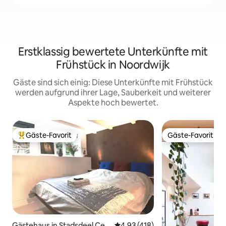
Erstklassig bewertete Unterkünfte mit
Frühstück in Noordwijk
Gäste sind sich einig: Diese Unterkünfte mit Frühstück
werden aufgrund ihrer Lage, Sauberkeit und weiterer
Aspekte hoch bewertet.
Gäste-Favorit
Gäste-Favorit
Beliebter Gäste-Favorit.
Gäste-Favorit
Gästehaus in Stadsdeel Cen
Durchschnittliche Bewertung: 4
4,93 (418)