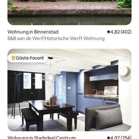
Wohnung in Binnenstad
Durchschnittli
4,82 (402)
B&B aan de Werf/Historische Werft Wohnung
Gäste-Favorit
Beliebter Gäste-Favorit.
Wohnung in Stadsdeel Centrum
Durchschnittli
4,97 (254)