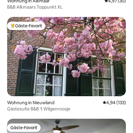
Wohnung in Alkmaar
Durchschnittl
4,97 (30)
B&B Alkmaars Toppunkt XL
Gäste-Favorit
Beliebter Gäste-Favorit.
Wohnung in Nieuwland
Durchschnittl
4,94 (133)
Gästesuite B&B 't Wilgenroosje
Gäste-Favorit
Gäste-Favorit