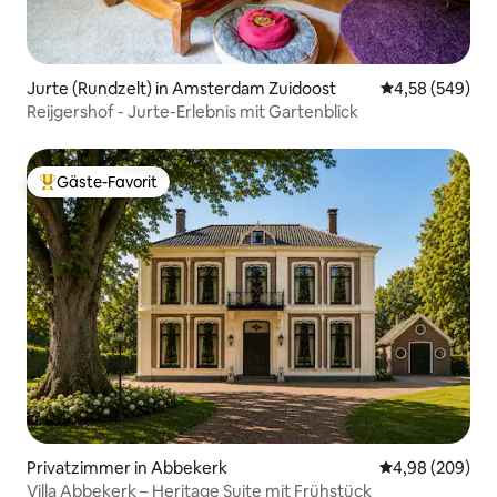
Jurte (Rundzelt) in Amsterdam Zuidoost
Durchschnittli
4,58 (549)
Reijgershof - Jurte-Erlebnis mit Gartenblick
Gäste-Favorit
Beliebter Gäste-Favorit.
Privatzimmer in Abbekerk
Durchschnittli
4,98 (209)
Villa Abbekerk – Heritage Suite mit Frühstück