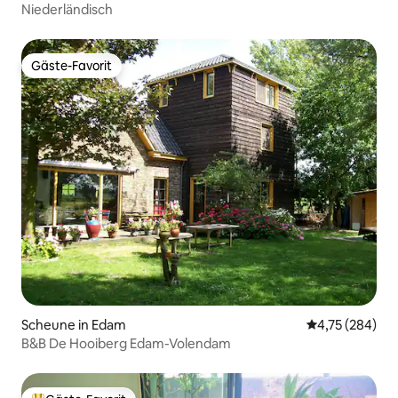
Niederländisch
Gäste-Favorit
Gäste-Favorit
Scheune in Edam
Durchschnittli
4,75 (284)
B&B De Hooiberg Edam-Volendam