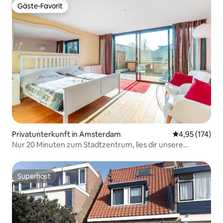
Gäste-Favorit
Gäste-Favorit
Privatunterkunft in Amsterdam
Durchschnittl
4,95 (174)
Nur 20 Minuten zum Stadtzentrum, lies dir unsere
Bewertungen durch!
Superhost
Superhost