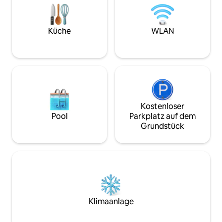
sind weniger als 1
Straßenbahn zum 
fährt alle sechs M
Küche
WLAN
00:30 Uhr Ein Frühstückspaket ist
inbegriffen
Kostenloser
Pool
Parkplatz auf dem
Grundstück
Klimaanlage