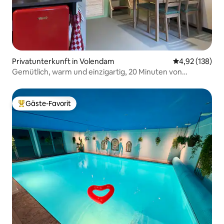
Privatunterkunft in Volendam
Durchschnittl
4,92 (138)
Gemütlich, warm und einzigartig, 20 Minuten von
Amsterdam entfernt.
Gäste-Favorit
Beliebter Gäste-Favorit.