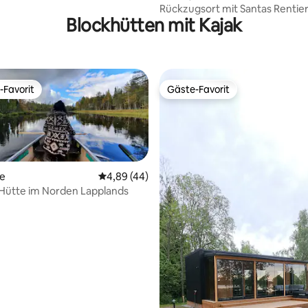
Rückzugsort mit Santas Rentier
Blockhütten mit Kajak
Sauna | Schlittenfahren
-Favorit
Gäste-Favorit
r Gäste-Favorit.
Gäste-Favorit
te
Durchschnittliche Bewertung: 4,89 von 5, 
4,89 (44)
Hütte im Norden Lapplands
 Bewertung: 5 von 5, 5 Bewertungen