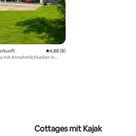
erkunft
Durchschnittliche Bewertung: 4,88 von 5,
4,88 (8)
ala mit Annehmlichkeiten in
age
Cottages mit Kajak