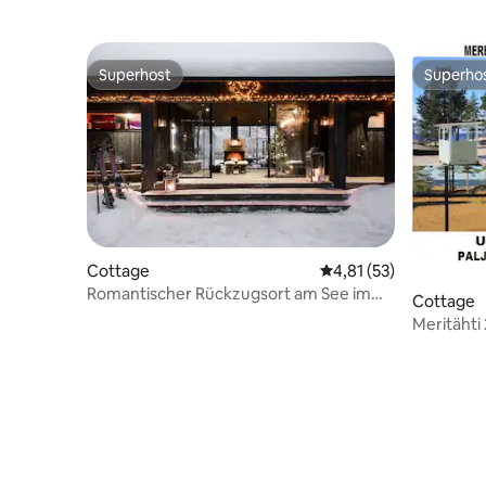
Superhost
Superho
Superhost
Superho
Cottage
Durchschnittliche Be
4,81 (53)
Romantischer Rückzugsort am See im
Cottage
finnischen Lappland
Meritähti
viel