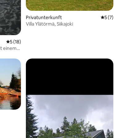
Privatunterkunft
Durchschnittlich
5 (7)
Villa Ylätörmä, Siikajoki
Durchschnittliche Bewertung: 5 von 5, 18 Bewertungen
5 (18)
it einem