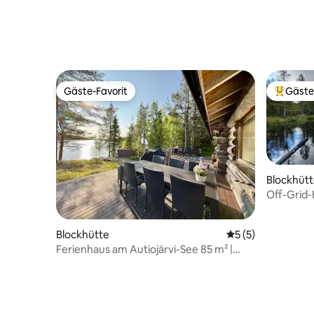
Gäste-Favorit
Gäste
Gäste-Favorit
Beliebte
Blockhüt
Off-Grid-
Blockhütte
Durchschnittliche
5 (5)
Ferienhaus am Autiojärvi-See 85 m² |
Traditionelle Holzsauna