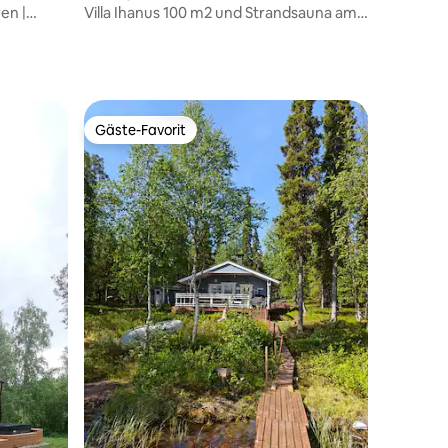
en |
Villa Ihanus 100 m2 und Strandsauna am
Seeufer
Gäste-Favorit
Gäste-Favorit
44 Bewertungen