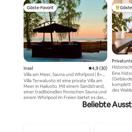
Gäste-Favorit
Gäste
Gäste-Favorit
Beliebte
Privatunt
Historisc
Insel
Durchschnittliche Be
4,9 (30)
Eine hist
Villa am Meer, Sauna und Whirlpool | 8+2
(Gebäude 
Gäste
Villa Terwaluoto ist eine private Villa am
komplett 
Meer in Hailuoto. Mit einem Sandstrand,
des Walde
einer traditionellen finnischen Sauna und
2 Schlaf
einem Whirlpool im Freien bietet es das
Küche, ei
Beliebte Ausst
ganze Jahr über Ruhe und Entspannung.
Voll ausg
Stilvolle Innenräume, vollständige
Geschirrs
Annehmlichkeiten und Meerblick
Kühlschra
schaffen den perfekten Rahmen für
Kaffeema
Urlaub, kreative Arbeit, Meetings oder
usw. Zu 
Rückzugsorte. Maximal 10 Gäste (8+2),