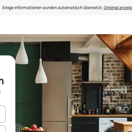
Einige Informationen wurden automatisch übersetzt. 
Original anzei
n
t
en Pfeiltasten nach oben und unten oder erkunde die Ergebnisse durc