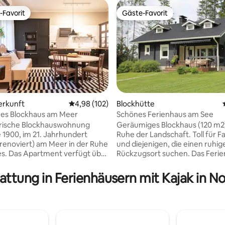
-Favorit
Gäste-Favorit
r Gäste-Favorit.
Gäste-Favorit
erkunft
Durchschnittliche Bewertung: 4,98 von 5, 1
4,98 (102)
Blockhütte
hes Blockhaus am Meer
Schönes Ferienhaus am See
wertung: 4,9 von 5, 30 Bewertungen
orische Blockhauswohnung
Geräumiges Blockhaus (120 m2)
1900, im 21. Jahrhundert
Ruhe der Landschaft. Toll für F
renoviert) am Meer in der Ruhe
und diejenigen, die einen ruhig
s. Das Apartment verfügt über
Rückzugsort suchen. Das Feri
zimmer, ein Wohnzimmer mit
verfügt über 6 Betten und 3
n Badezimmer und einen Flur.
Schlafzimmer. Zwei Doppelbet
attung in Ferienhäusern mit Kajak in 
estattete Küche:
zwei Einzelbetten. Das Ferienh
püler, Waschmaschine,
verfügt über eine Sauna, die 
nk/Gefrierschrank, Mikrowelle,
beheizt wird. Es gibt viel in Ve
schine, Wasserkocher, Toaster
mit der Sauna am See. Vieles ist
den Annehmlichkeiten gehören
wöchentlichen Mietpreis enthal