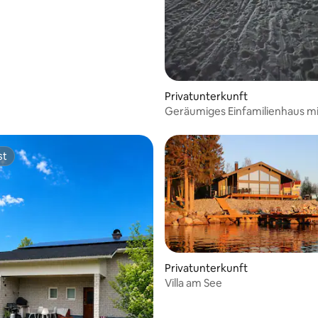
und Strand
Privatunterkunft
Geräumiges Einfamilienhaus m
Grundstück am Strand.
st
st
Privatunterkunft
Villa am See