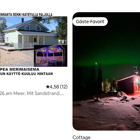
st
Gäste-Favorit
st
Gäste-Favorit
wertung: 4,81 von 5, 53 Bewertungen
Durchschnittliche Bewertung: 4,58 von 5, 
4,58 (12)
 26 am Meer. Mit Sandstrand.
Cottage