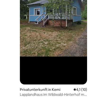
 8 Bewertungen
Privatunterkunft in Kemi
Durchschnittliche B
4,1 (10)
Lapplandhaus im Wildwald-Hinterhof mit
Sauna!