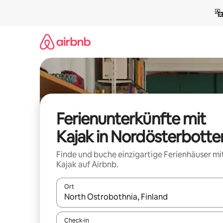
Zu
Inhalten
springen
Ferienunterkünfte mit
Kajak in Nordösterbotte
Finde und buche einzigartige Ferienhäuser mi
Kajak auf Airbnb.
Ort
Wenn Ergebnisse verfügbar sind, navigiere mit d
Check-in