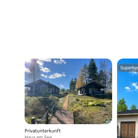
Terrasse 
Superho
Superho
Privatunterkunft
Haus am See