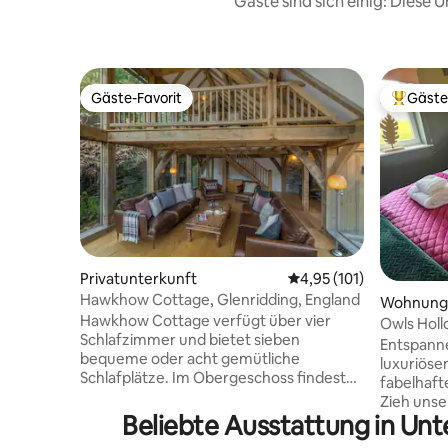
Gäste sind sich einig: Diese
Gäste-Favorit
Gäste
Gäste-Favorit
Beliebte
Privatunterkunft
Durchschnittliche Bew
4,95 (101)
Hawkhow Cottage, Glenridding, England
Wohnung
Hawkhow Cottage verfügt über vier
Owls Holl
Schlafzimmer und bietet sieben
Wohnung
Entspanne 
bequeme oder acht gemütliche
luxuriös
Schlafplätze. Im Obergeschoss findest
fabelhaft
du drei Schlafzimmer (eines mit
Zieh uns
Kingsize-Bett, ein Doppelzimmer und ein
Beliebte Ausstattung in Un
und Hauss
Zweibettzimmer) und ein Badezimmer
Sauna und