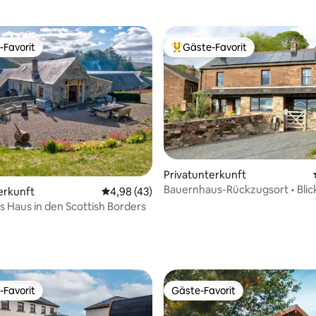
-Favorit
Gäste-Favorit
r Gäste-Favorit.
Beliebter Gäste-Favorit.
wertung: 4,91 von 5, 33 Bewertungen
Privatunterkunft
Bauernhaus-Rückzugsort • Blick
erkunft
Durchschnittliche Bewertung: 4,98 von 5, 
4,98 (43)
Eden Valley • EV-Ladegerät
s Haus in den Scottish Borders
-Favorit
Gäste-Favorit
r Gäste-Favorit.
Gäste-Favorit