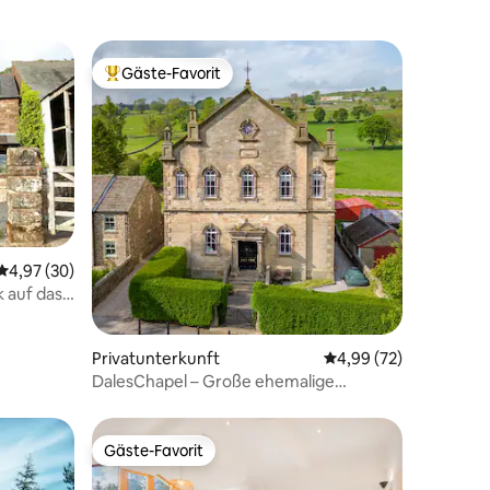
Gäste-Favorit
Beliebter Gäste-Favorit.
Durchschnittliche Bewertung: 4,97 von 5, 30 Bewertungen
4,97 (30)
 auf das
43 Bewertungen
Privatunterkunft
Durchschnittliche Be
4,99 (72)
DalesChapel – Große ehemalige
methodistische Kapelle
Gäste-Favorit
Gäste-Favorit