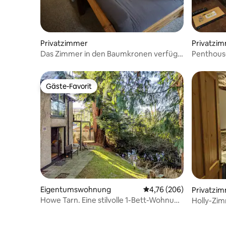
Privatzimmer
Privatzi
Das Zimmer in den Baumkronen verfügt
Penthous
über eine tiefe Badewanne und
Selbstver
Schieferwände
Gäste-Favorit
Gäste-Favorit
Eigentumswohnung
Durchschnittliche Bewe
4,76 (206)
Privatzi
Howe Tarn. Eine stilvolle 1-Bett-Wohnung
Holly-Zim
im Erdgeschoss.
Schiefer