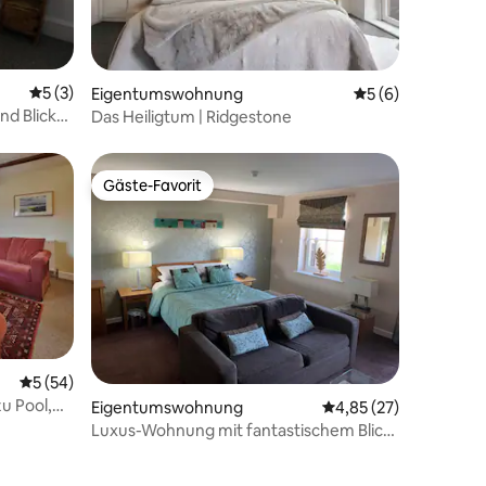
Durchschnittliche Bewertung: 5 von 5, 3 Bewertungen
5 (3)
Eigentumswohnung
Durchschnittlich
5 (6)
nd Blick
Das Heiligtum | Ridgestone
Gäste-Favorit
Gäste-Favorit
Durchschnittliche Bewertung: 5 von 5, 54 Bewertungen
5 (54)
u Pool,
Eigentumswohnung
Durchschnittliche Be
4,85 (27)
Luxus-Wohnung mit fantastischem Blick
auf die Landschaft