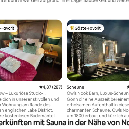
 Unterkünfte werden aufgrund ihrer Lage, Sauberkeit und wei
-Favorit
Gäste-Favorit
r Gäste-Favorit.
Beliebter Gäste-Favorit.
ertung: 4,95 von 5, 101 Bewertungen
Durchschnittliche Bewertung: 4,87 von 5, 2
4,87 (287)
Scheune
D
ow – Luxuriöse Studio-
Owls Nook Barn, Luxus-Scheun
Whirlpool und Sauna
dich in unserer stilvollen und
Gönn dir eine Auszeit bei eine
en Wohnung am Rande des
erholsamen Aufenthalt in diese
en englischen Lake District.
charmanten Scheune. Owls No
ere kostenlosen Bademäntel
um 1800 erbaut und kürzlich a
terkünften mit Sauna in der Nähe von 
chuhe an, um den Pool, die
Niveau umgebaut und verbind
 den Whirlpool in der Freizeit-
historische Merkmale mit luxur