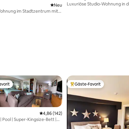
Luxuriöse Studio-Wohnung in 
Neue Unterkunft
Neu
des Ullswater Lake mit Spa und
 Wohnung im Stadtzentrum mit
ertung: 4,84 von 5, 88 Bewertungen
Fitnessraum
vorit
Gäste-Favorit
vorit
Beliebter Gäste-Favorit.
Durchschnittliche Bewertung: 4,86 von 5, 1
4,86 (142)
| Pool | Super-Kingsize-Bett |
Aussicht