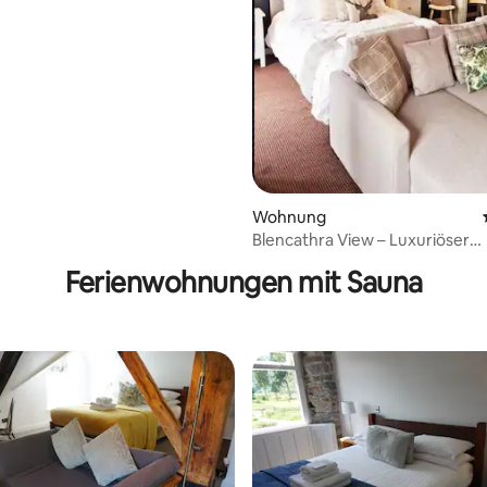
Wohnung
wertung: 4,83 von 5, 41 Bewertungen
Blencathra View – Luxuriöser
Rückzugsort am See
Ferienwohnungen mit Sauna