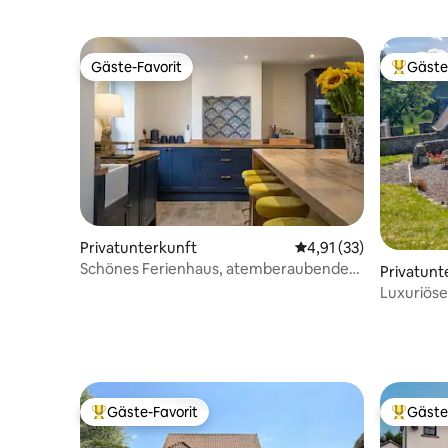
Gäste-Favorit
Gäste
Gäste-Favorit
Beliebte
Privatunterkunft
Durchschnittliche Be
4,91 (33)
Schönes Ferienhaus, atemberaubende
Privatunt
Aussicht, Whirlpool und Sauna
Luxuriöse
Gäste-Favorit
Gäste
Beliebter Gäste-Favorit.
Beliebte