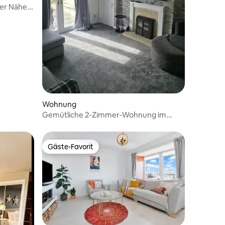
der Nähe
Wohnung
Gemütliche 2-Zimmer-Wohnung im
Erdgeschoss
Gäste-Favorit
Gäste-Favorit
42 Bewertungen