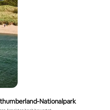
h Berühren oder Wischgesten.
orthumberland-Nationalpark