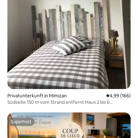
Privatunterkunft in Mimizan
Durchschnittli
4,99 (166)
Südseite 150 m vom Strand entfernt Haus 2 bis 6
Personen
Superhost
Superhost