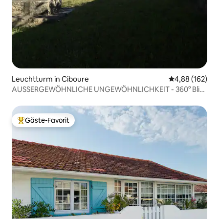
Leuchtturm in Ciboure
Durchschnittli
4,88 (162)
AUSSERGEWÖHNLICHE UNGEWÖHNLICHKEIT - 360° Blick
auf Meer und Berge
Gäste-Favorit
Beliebter Gäste-Favorit.