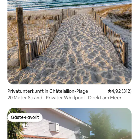
Privatunterkunft in Châtelaillon-Plage
Durchschnittl
4,92 (312)
20 Meter Strand - Privater Whirlpool - Direkt am Meer
Gäste-Favorit
Gäste-Favorit