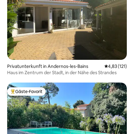
Privatunterkunft in Andernos-les-Bains
Durchschnittl
4,83 (121)
Haus im Zentrum der Stadt, in der Nähe des Strandes
Gäste-Favorit
Beliebter Gäste-Favorit.