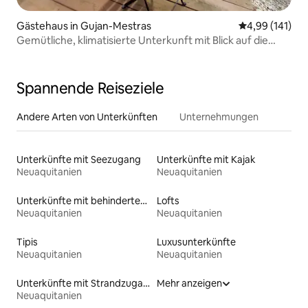
Gästehaus in Gujan-Mestras
Durchschnittl
4,99 (141)
Gemütliche, klimatisierte Unterkunft mit Blick auf die
Kiefern, den Strand und Arcachon
Spannende Reiseziele
Andere Arten von Unterkünften
Unternehmungen
Unterkünfte mit Seezugang
Unterkünfte mit Kajak
Neuaquitanien
Neuaquitanien
Unterkünfte mit behindertengerechtem WC
Lofts
Neuaquitanien
Neuaquitanien
Tipis
Luxusunterkünfte
Neuaquitanien
Neuaquitanien
Unterkünfte mit Strandzugang
Mehr anzeigen
Neuaquitanien