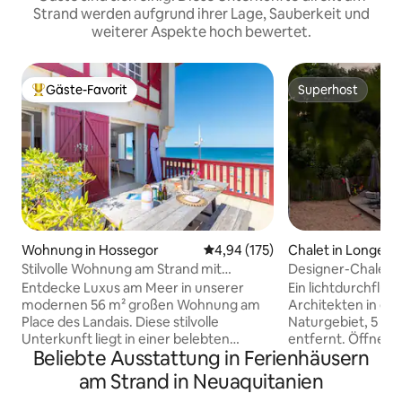
Strand werden aufgrund ihrer Lage, Sauberkeit und
weiterer Aspekte hoch bewertet.
Gäste-Favorit
Superhost
Beliebter Gäste-Favorit.
Superhost
Wohnung in Hossegor
Durchschnittliche Bewertung: 4
4,94 (175)
Chalet in Longevil
Stilvolle Wohnung am Strand mit
Designer-Chalet 
Terrasse mit Meerblick
Strand • Sauna
Entdecke Luxus am Meer in unserer
Ein lichtdurchflut
modernen 56 m² großen Wohnung am
Architekten in ei
Place des Landais. Diese stilvolle
Naturgebiet, 5 G
Unterkunft liegt in einer belebten
entfernt. Öffne d
Beliebte Ausstattung in Ferienhäusern
Gegend und bietet direkten
Wohnzimmer geht 
Strandzugang mit einer Terrasse mit
Terrasse über. At
am Strand in Neuaquitanien
Meerblick. Schlafe bequem in den
Kiefern ein und s