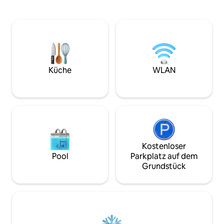
beiden luxuriösen Schlafzimmern und
der Wellen ein. W
erfrische dich im makellosen,
Garten oder die 
kompletten Badezimmer. Genieße im
Obergeschoss gen
Herzen der Küste der Landes die lokalen
Erwachsenen beim
Cafés, Boutiquen, Restaurants, Bars und
Terrasse verweile
den endlosen Ozean. Bitte beachte,
genießen. • 3 Badezimmer • 4 Duschen •
dass es direkt unter der Unterkunft Bars
Doppelbadewanne
und Restaurants gibt und es in der
Esstisch • Direkte
Küche
WLAN
Hochsaison abends ziemlich voll sein
Radwegen, Walds
kann.
Wassersport
Kostenloser
Pool
Parkplatz auf dem
Grundstück