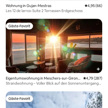
Wohnung in Gujan-Mestras
Durchschnittl
4,95 (66)
Les 12 de larros-Suite 2 Terrassen Erdgeschoss
Gäste-Favorit
Gäste-Favorit
Eigentumswohnung in Meschers-sur-Girond
Durchschnittli
4,79 (287)
e
Strandwohnung – Voller Blick auf den Sonnenuntergang
über dem Meer
Gäste-Favorit
Gäste-Favorit