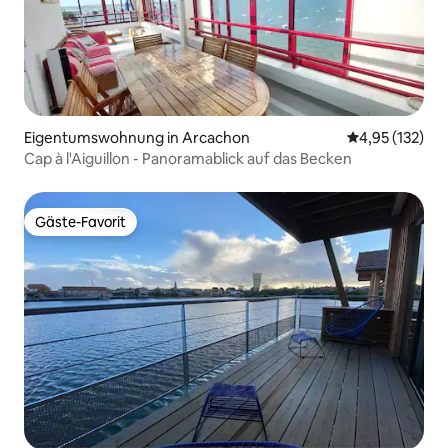
Eigentumswohnung in Arcachon
Durchschnittl
4,95 (132)
Cap à l'Aiguillon - Panoramablick auf das Becken
Gäste-Favorit
Gäste-Favorit