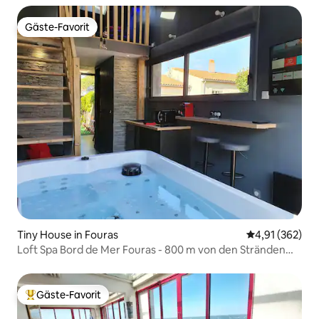
Gäste-Favorit
Gäste-Favorit
Tiny House in Fouras
Durchschnittl
4,91 (362)
Loft Spa Bord de Mer Fouras - 800 m von den Stränden
entfernt
Gäste-Favorit
Beliebter Gäste-Favorit.