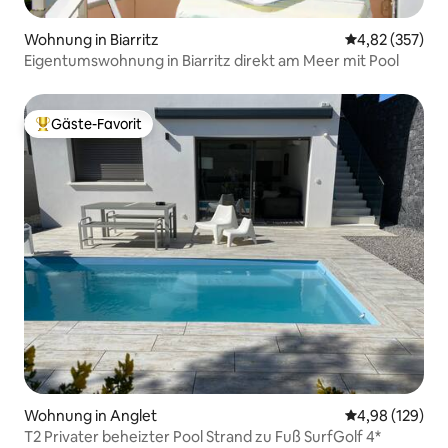
Wohnung in Biarritz
Durchschnittli
4,82 (357)
Eigentumswohnung in Biarritz direkt am Meer mit Pool
Gäste-Favorit
Beliebter Gäste-Favorit.
Wohnung in Anglet
Durchschnittli
4,98 (129)
T2 Privater beheizter Pool Strand zu Fuß SurfGolf 4*