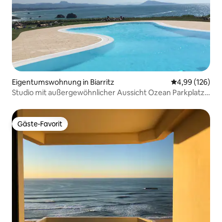
Eigentumswohnung in Biarritz
Durchschnittli
4,99 (126)
Studio mit außergewöhnlicher Aussicht Ozean Parkplatz
Pool Tennisplatz
Gäste-Favorit
Gäste-Favorit