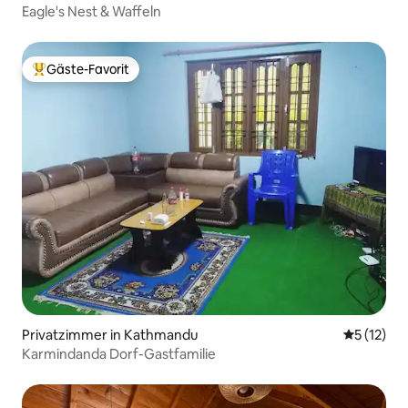
Eagle's Nest & Waffeln
Gäste-Favorit
Beliebter Gäste-Favorit.
Privatzimmer in Kathmandu
Durchschn
5 (12)
Karmindanda Dorf-Gastfamilie