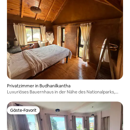
Privatzimmer in Budhanilkantha
Luxuriöses Bauernhaus in der Nähe des Nationalparks,
Einzelzimmer
Gäste-Favorit
Gäste-Favorit