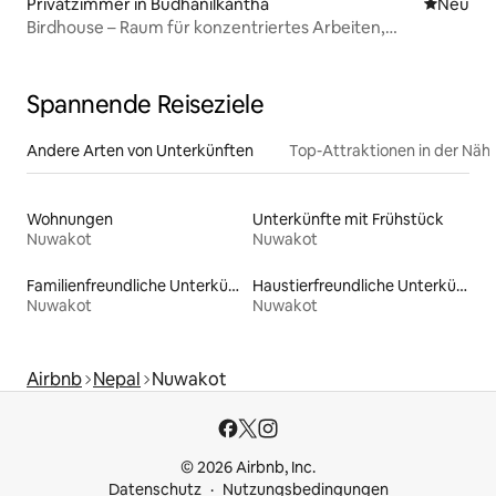
Privatzimmer in Budhanilkantha
Neue Unt
Neu
Birdhouse – Raum für konzentriertes Arbeiten,
Vogelbeobachtungspfade
Spannende Reiseziele
Andere Arten von Unterkünften
Top-Attraktionen in der Näh
Wohnungen
Unterkünfte mit Frühstück
Nuwakot
Nuwakot
Familienfreundliche Unterkünfte
Haustierfreundliche Unterkünfte
Nuwakot
Nuwakot
Airbnb
Nepal
Nuwakot
© 2026 Airbnb, Inc.
Datenschutz
Nutzungsbedingungen