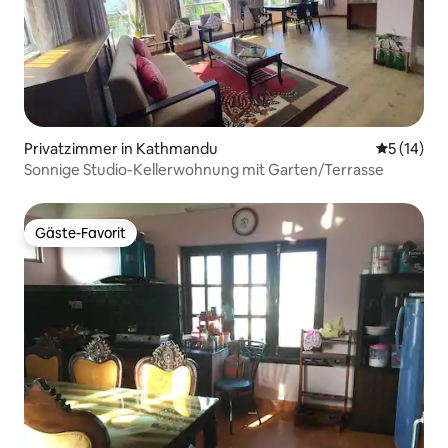
Privatzimmer in Kathmandu
Durchschn
5 (14)
Sonnige Studio-Kellerwohnung mit Garten/Terrasse
Gäste-Favorit
Gäste-Favorit