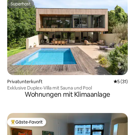
Superhost
Superhost
Privatunterkunft
Durchschn
5 (31)
Exklusive Duplex-Villa mit Sauna und Pool
Wohnungen mit Klimaanlage
Gäste-Favorit
Beliebter Gäste-Favorit.