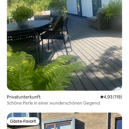
Privatunterkunft
Durchschnittl
4,93 (119)
Schöne Perle in einer wunderschönen Gegend.
Gäste-Favorit
Gäste-Favorit