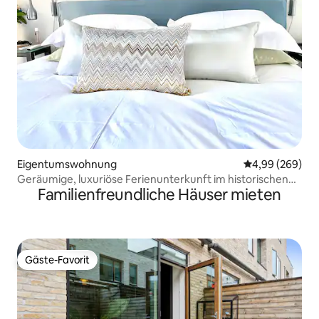
Eigentumswohnung
Durchschnittli
4,99 (269)
Geräumige, luxuriöse Ferienunterkunft im historischen
Familienfreundliche Häuser mieten
Zentrum.
Gäste-Favorit
Gäste-Favorit