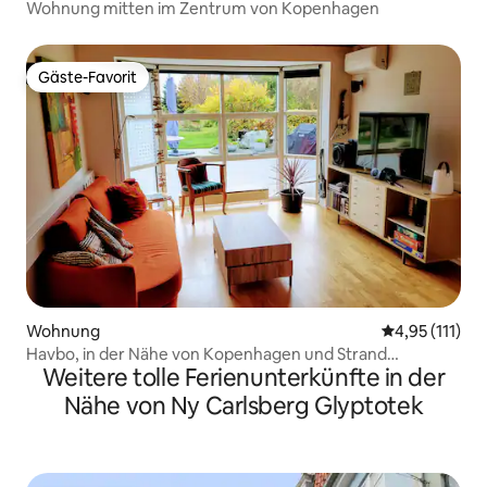
Wohnung mitten im Zentrum von Kopenhagen
Gäste-Favorit
Gäste-Favorit
Wohnung
Durchschnittl
4,95 (111)
Havbo, in der Nähe von Kopenhagen und Strand
Weitere tolle Ferienunterkünfte in der
Kostenlose Parkplätze
Nähe von Ny Carlsberg Glyptotek