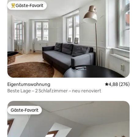
Gäste-Favorit
Beliebter Gäste-Favorit.
Eigentumswohnung
Durchschnittli
4,88 (276)
Beste Lage – 2 Schlafzimmer – neu renoviert
Gäste-Favorit
Gäste-Favorit