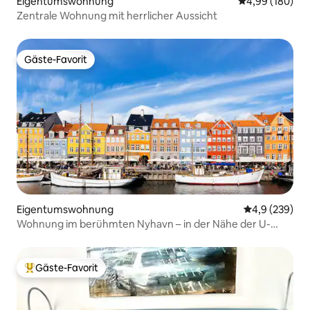
Eigentumswohnung
Durchschnittli
4,99 (180)
Zentrale Wohnung mit herrlicher Aussicht
Gäste-Favorit
Gäste-Favorit
Eigentumswohnung
Durchschnittl
4,9 (239)
Wohnung im berühmten Nyhavn – in der Nähe der U-
Bahn
Gäste-Favorit
Beliebter Gäste-Favorit.