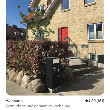
Wohnung
Durchschnittl
4,89 (161)
Gemütliche und geräumige Wohnung