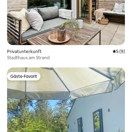
Privatunterkunft
Durchschn
5 (9)
Stadthaus am Strand
Gäste-Favorit
Gäste-Favorit