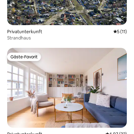
Privatunterkunft
Durchschn
5 (11)
Strandhaus
Gäste-Favorit
Gäste-Favorit