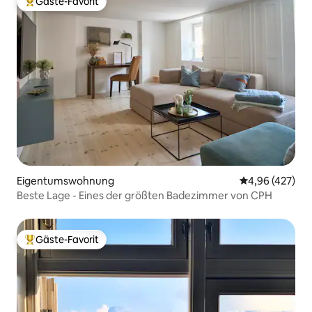
Gäste-Favorit
Beliebter Gäste-Favorit.
Eigentumswohnung
Durchschnittli
4,96 (427)
Beste Lage - Eines der größten Badezimmer von CPH
Gäste-Favorit
Beliebter Gäste-Favorit.