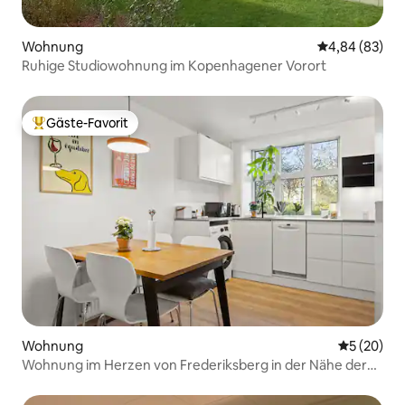
Wohnung
Durchschnittl
4,84 (83)
Ruhige Studiowohnung im Kopenhagener Vorort
Gäste-Favorit
Beliebter Gäste-Favorit.
Wohnung
Durchschni
5 (20)
Wohnung im Herzen von Frederiksberg in der Nähe der
U-Bahn