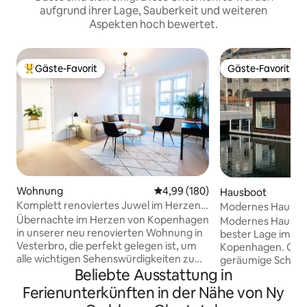
aufgrund ihrer Lage, Sauberkeit und weiteren
Aspekten hoch bewertet.
Gäste-Favorit
Gäste-Favorit
Beliebter Gäste-Favorit.
Gäste-Favorit
Wohnung
Durchschnittliche Bewertung: 4
4,99 (180)
Hausboot
Komplett renoviertes Juwel im Herzen
Modernes Hausboo
von Kopenhagen
Erstklassige zentr
Übernachte im Herzen von Kopenhagen
Modernes Hausboo
in unserer neu renovierten Wohnung in
bester Lage im Z
Vesterbro, die perfekt gelegen ist, um
Kopenhagen. Große Fenster und eine
alle wichtigen Sehenswürdigkeiten zu
geräumige Schiebet
Beliebte Ausstattung in
Fuß zu erreichen. Nur wenige Schritte
zum Wasser öffnet
entfernt erkundest du das lebhafte
hellen und ruhigen
Ferienunterkünften in der Nähe von Ny
Meatpacking District, die Tivoli Gardens
Hausboot befindet 