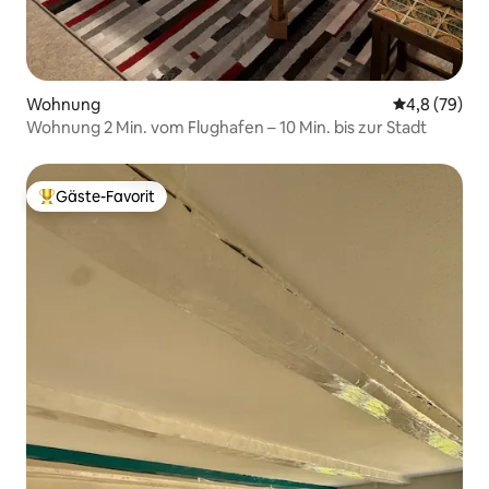
Wohnung
Durchschnitt
4,8 (79)
Wohnung 2 Min. vom Flughafen – 10 Min. bis zur Stadt
Gäste-Favorit
Beliebter Gäste-Favorit.