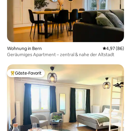
Wohnung in Bern
Durchschnittl
4,97 (86)
Geräumiges Apartment – zentral & nahe der Altstadt
Gäste-Favorit
Beliebter Gäste-Favorit.