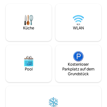
Oberland bietet 36
vielen Aktivitäten und Spaziergänge in
Erlebnisse für akt
der Region zu genießen. Nur wenige
Erholungssuchend
Schritte von der Unterkunft entfernt:
erwarten Sie 34 Sk
ein Lebensmittelgeschäft und eine
insgesamt 775 Pisten
Bäckerei.
you see is what you get
experience the m
Küche
WLAN
Kostenloser
Pool
Parkplatz auf dem
Grundstück