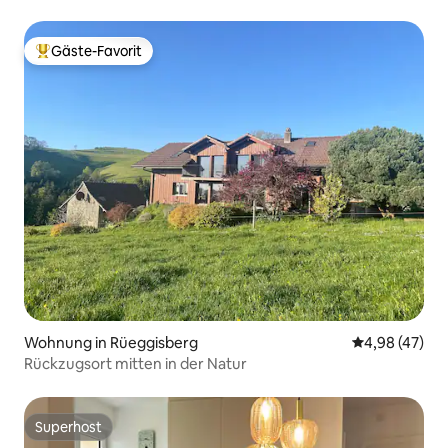
Gäste-Favorit
Beliebter Gäste-Favorit.
Wohnung in Rüeggisberg
Durchschnittl
4,98 (47)
Rückzugsort mitten in der Natur
Superhost
Superhost