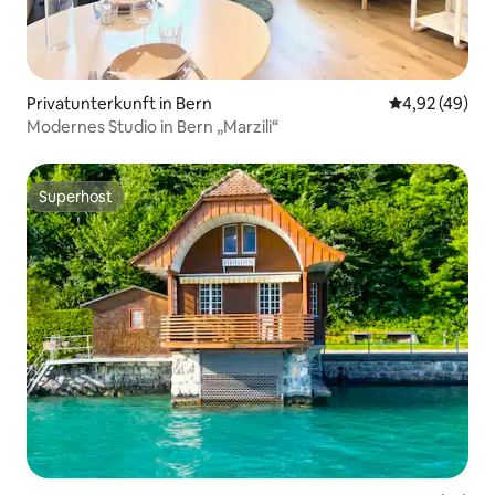
Privatunterkunft in Bern
Durchschnittl
4,92 (49)
Modernes Studio in Bern „Marzili“
Superhost
Superhost