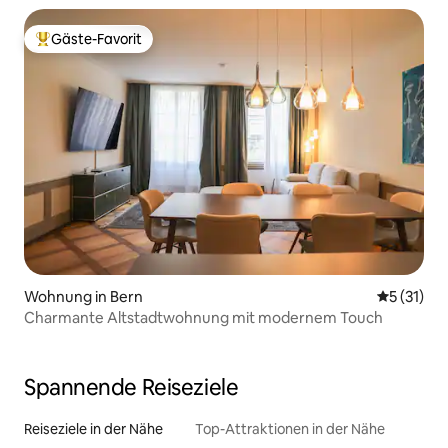
Gäste-Favorit
Beliebter Gäste-Favorit.
Wohnung in Bern
Durchschn
5 (31)
Charmante Altstadtwohnung mit modernem Touch
Spannende Reiseziele
Reiseziele in der Nähe
Top-Attraktionen in der Nähe