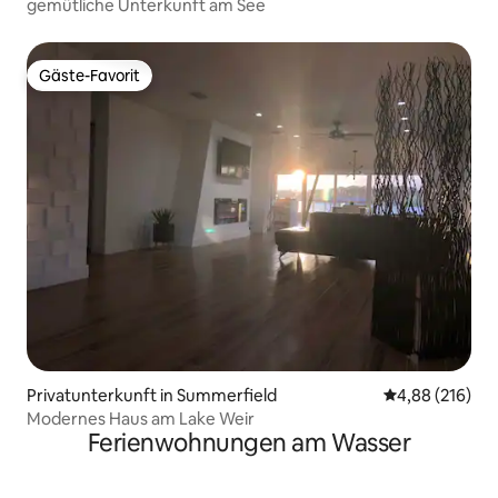
gemütliche Unterkunft am See
Gäste-Favorit
Gäste-Favorit
Privatunterkunft in Summerfield
Durchschnittli
4,88 (216)
Modernes Haus am Lake Weir
Ferienwohnungen am Wasser