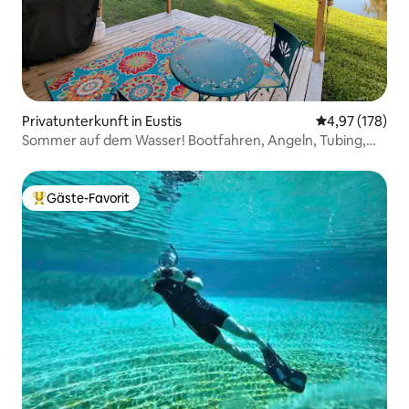
Privatunterkunft in Eustis
Durchschnittl
4,97 (178)
Sommer auf dem Wasser! Bootfahren, Angeln, Tubing,
Spaß
Gäste-Favorit
Beliebter Gäste-Favorit.