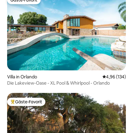
Gäste-Favorit
Gäste-Favorit
Villa in Orlando
Durchschnittli
4,96 (134)
Die Lakeview-Oase - XL Pool & Whirlpool - Orlando
Gäste-Favorit
Beliebter Gäste-Favorit.