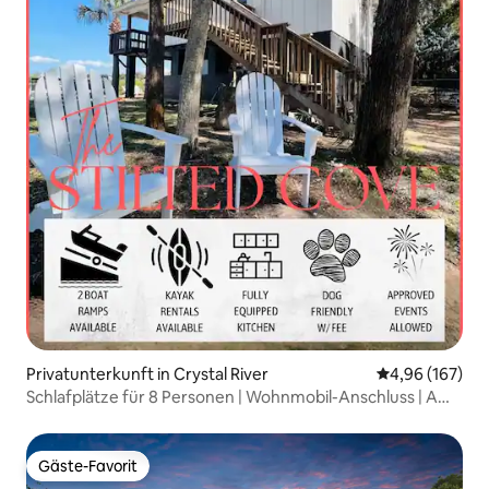
Privatunterkunft in Crystal River
Durchschnittli
4,96 (167)
Schlafplätze für 8 Personen | Wohnmobil-Anschluss | Am
Kanal | 2 Bootsrampen
Gäste-Favorit
Gäste-Favorit