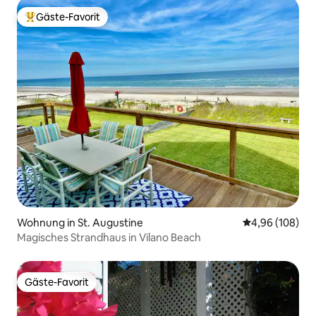
Gäste-Favorit
Beliebter Gäste-Favorit.
Wohnung in St. Augustine
Durchschnittli
4,96 (108)
Magisches Strandhaus in Vilano Beach
Gäste-Favorit
Gäste-Favorit