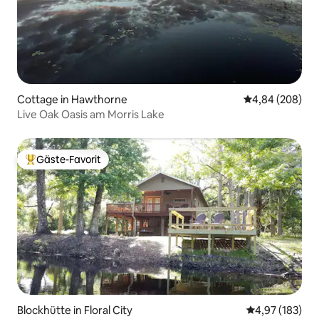
Cottage in Hawthorne
Durchschnittli
4,84 (208)
Live Oak Oasis am Morris Lake
Gäste-Favorit
Beliebter Gäste-Favorit.
Blockhütte in Floral City
Durchschnittl
4,97 (183)