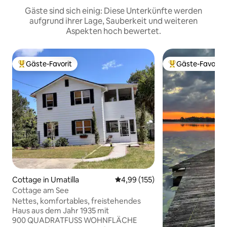
Gäste sind sich einig: Diese Unterkünfte werden
aufgrund ihrer Lage, Sauberkeit und weiteren
Aspekten hoch bewertet.
Gäste-Favorit
Gäste-Favorit
Beliebter Gäste-Favorit.
Beliebter Gäste-F
Cottage in Umatilla
Durchschnittliche Bewertung: 4
4,99 (155)
Cottage am See
Nettes, komfortables, freistehendes
Haus aus dem Jahr 1935 mit
900 QUADRATFUSS WOHNFLÄCHE