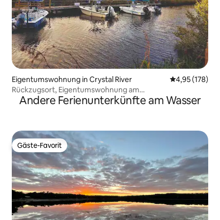
Eigentumswohnung in Crystal River
Durchschnittl
4,95 (178)
Rückzugsort, Eigentumswohnung am
Andere Ferienunterkünfte am Wasser
Wasser/Bootsanleger/Pool
Gäste-Favorit
Gäste-Favorit