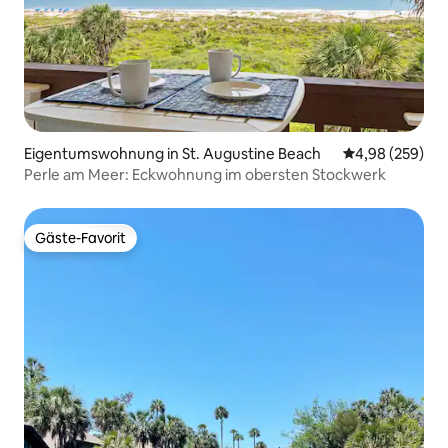
Eigentumswohnung in St. Augustine Beach
Durchschnittli
4,98 (259)
Perle am Meer: Eckwohnung im obersten Stockwerk
Gäste-Favorit
Gäste-Favorit