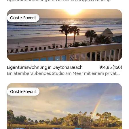
Gäste-Favorit
Gäste-Favorit
Eigentumswohnung in Daytona Beach
Durchschnittl
4,85 (150)
Ein atemberaubendes Studio am Meer mit einem privaten
Balkon.
Gäste-Favorit
Gäste-Favorit