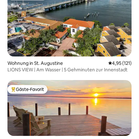
Wohnung in St. Augustine
Durchschnittl
4,95 (121)
LIONS VIEW | Am Wasser | 5 Gehminuten zur Innenstadt
Gäste-Favorit
Beliebter Gäste-Favorit.