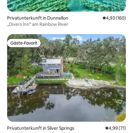
Privatunterkunft in Dunnellon
Durchschnittli
4,93 (160)
„Divers Inn“ am Rainbow River
Gäste-Favorit
Gäste-Favorit
Privatunterkunft in Silver Springs
Durchschnitt
4,99 (71)