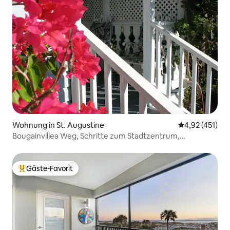
Wohnung in St. Augustine
Durchschnittl
4,92 (451)
Bougainvillea Weg, Schritte zum Stadtzentrum,
romantisch.
Gäste-Favorit
Beliebter Gäste-Favorit.