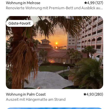
Wohnung in Melrose
Durchschnittl
4,99 (127)
Renovierte Wohnung mit Premium-Bett und Ausblick auf
den See
Gäste-Favorit
Gäste-Favorit
Wohnung in Palm Coast
Durchschnittli
4,93 (280)
Auszeit mit Hängematte am Strand