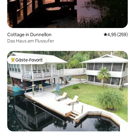
Cottage in Dunnellon
Durchschnittli
4,95 (259)
Das Haus am Flussufer
Gäste-Favorit
Beliebter Gäste-Favorit.