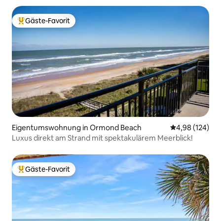
Gäste-Favorit
Beliebter Gäste-Favorit.
Eigentumswohnung in Ormond Beach
Durchschnittli
4,98 (124)
Luxus direkt am Strand mit spektakulärem Meerblick!
Gäste-Favorit
Beliebter Gäste-Favorit.