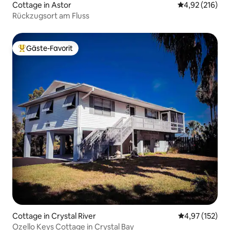
Cottage in Astor
Durchschnittl
4,92 (216)
Rückzugsort am Fluss
Gäste-Favorit
Beliebter Gäste-Favorit.
Cottage in Crystal River
Durchschnittl
4,97 (152)
Ozello Keys Cottage in Crystal Bay