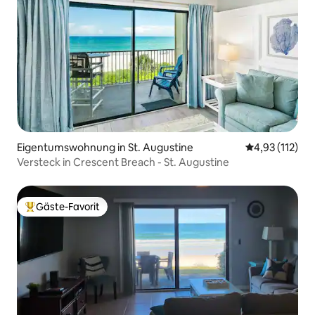
Eigentumswohnung in St. Augustine
Durchschnittl
4,93 (112)
Versteck in Crescent Breach - St. Augustine
Gäste-Favorit
Beliebter Gäste-Favorit.