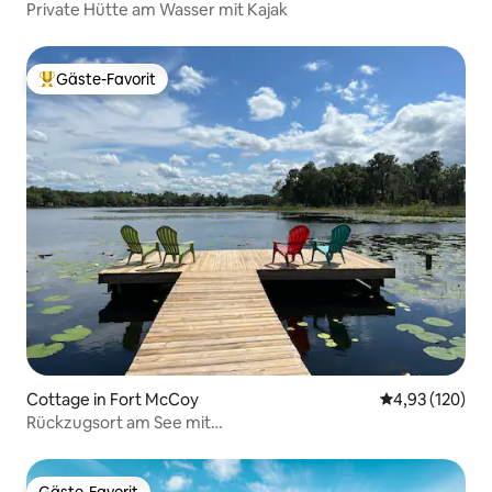
Private Hütte am Wasser mit Kajak
Gäste-Favorit
Beliebter Gäste-Favorit.
Cottage in Fort McCoy
Durchschnittl
4,93 (120)
Rückzugsort am See mit
Dock/Veranda/Feuerstelle/Strand