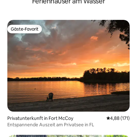
Ferienhäuser am Wasser
Gäste-Favorit
Gäste-Favorit
Privatunterkunft in Fort McCoy
Durchschnittl
4,88 (171)
Entspannende Auszeit am Privatsee in FL