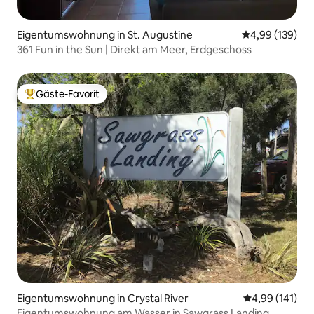
Eigentumswohnung in St. Augustine
Durchschnittli
4,99 (139)
361 Fun in the Sun | Direkt am Meer, Erdgeschoss
Gäste-Favorit
Beliebter Gäste-Favorit.
Eigentumswohnung in Crystal River
Durchschnittl
4,99 (141)
Eigentumswohnung am Wasser in Sawgrass Landing