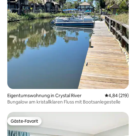
Eigentumswohnung in Crystal River
Durchschnittli
4,84 (219)
Bungalow am kristallklaren Fluss mit Bootsanlegestelle
Gäste-Favorit
Gäste-Favorit