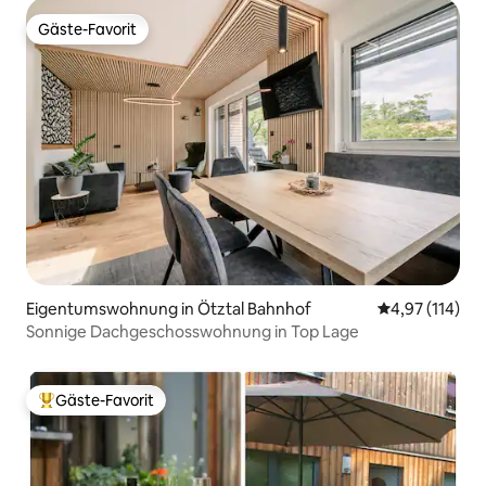
Gäste-Favorit
Gäste-Favorit
Eigentumswohnung in Ötztal Bahnhof
Durchschnittl
4,97 (114)
Sonnige Dachgeschosswohnung in Top Lage
Gäste-Favorit
Beliebter Gäste-Favorit.