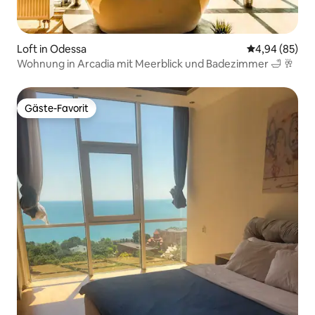
Loft in Odessa
Durchschnittl
4,94 (85)
Wohnung in Arcadia mit Meerblick und Badezimmer 🛁 🥂
Gäste-Favorit
Gäste-Favorit