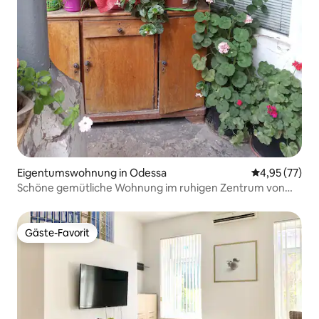
Eigentumswohnung in Odessa
Durchschnitt
4,95 (77)
Schöne gemütliche Wohnung im ruhigen Zentrum von
Odessa
Gäste-Favorit
Gäste-Favorit