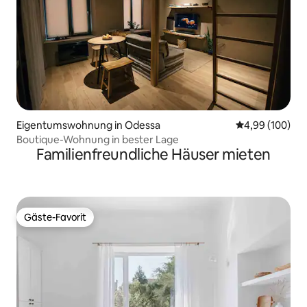
Eigentumswohnung in Odessa
Durchschnittli
4,99 (100)
Boutique-Wohnung in bester Lage
Familienfreundliche Häuser mieten
Gäste-Favorit
Gäste-Favorit