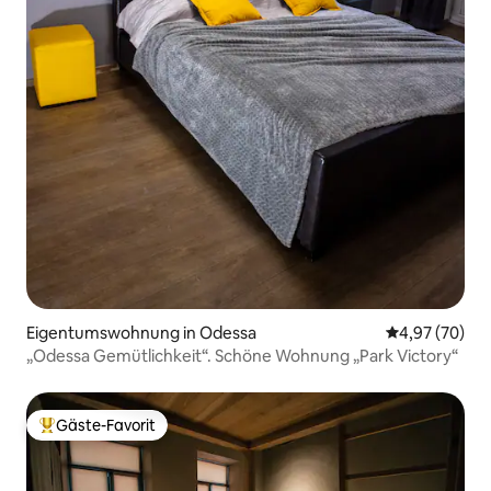
Eigentumswohnung in Odessa
Durchschnittl
4,97 (70)
„Odessa Gemütlichkeit“. Schöne Wohnung „Park Victory“
Gäste-Favorit
Beliebter Gäste-Favorit.