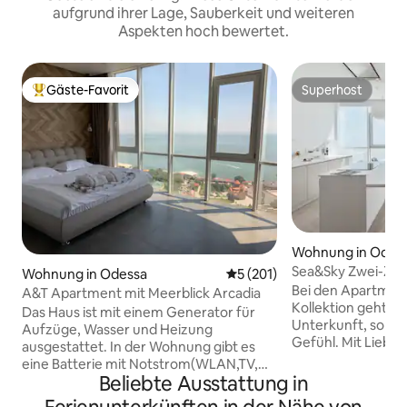
aufgrund ihrer Lage, Sauberkeit und weiteren
Aspekten hoch bewertet.
Gäste-Favorit
Superhost
Beliebter Gäste-Favorit.
Superhost
Wohnung in Odes
Sea&Sky Zwei-Z
Wohnung in Odessa
Durchschnittliche Bewertung
5 (201)
Bei den Apartmen
A&T Apartment mit Meerblick Arcadia
Kollektion geht es
Das Haus ist mit einem Generator für
Unterkunft, sond
Aufzüge, Wasser und Heizung
Gefühl. Mit Liebe 
ausgestattet. In der Wohnung gibt es
Übertreibung. Nur
eine Batterie mit Notstrom(WLAN,TV,
und die Skyline, di
Beliebte Ausstattung in
Licht,Kühlschrank) Ein Studio-
auflösen. Das Hotel liegt in der 18. Etage
Apartment mit einer Gesamtfläche von