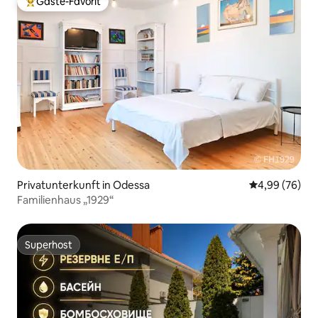
Gäste-Favorit
Beliebter Gäste-Favorit.
Privatunterkunft in Odessa
Durchschnittl
4,99 (76)
Familienhaus „1929“
Superhost
Superhost