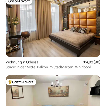
Gäste-Favorit
Gäste-Favorit
Wohnung in Odessa
Durchschnittl
4,92 (90)
Studio in der Mitte. Balkon im Stadtgarten. Whirlpool
.CityGarden Apt.
Gäste-Favorit
Beliebter Gäste-Favorit.