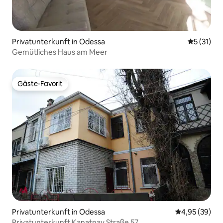
Privatunterkunft in Odessa
Durchschn
5 (31)
Gemütliches Haus am Meer
Gäste-Favorit
Gäste-Favorit
Privatunterkunft in Odessa
Durchschnittl
4,95 (39)
Privatunterkunft Kanatnay Straße 57