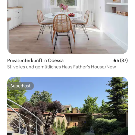
Privatunterkunft in Odessa
Durchschn
5 (37)
Stilvolles und gemütliches Haus Father's House/New
Superhost
Superhost