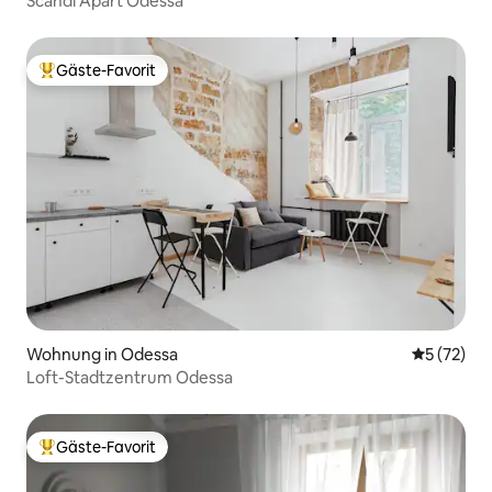
Scandi Apart Odessa
Gäste-Favorit
Beliebter Gäste-Favorit.
Wohnung in Odessa
Durchschn
5 (72)
Loft-Stadtzentrum Odessa
Gäste-Favorit
Beliebter Gäste-Favorit.