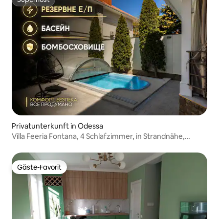
Superhost
Privatunterkunft in Odessa
Villa Feeria Fontana, 4 Schlafzimmer, in Strandnähe,
Odessa
Gäste-Favorit
Gäste-Favorit