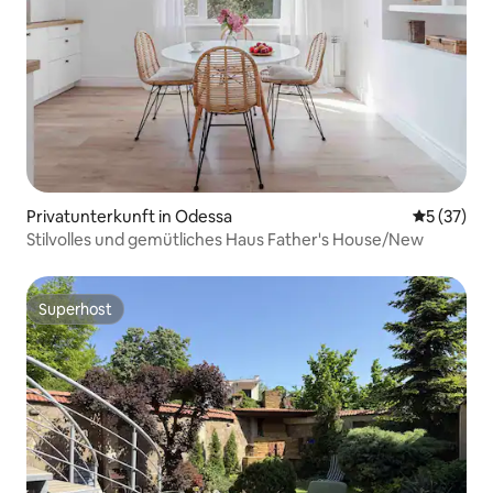
Privatunterkunft in Odessa
Durchschn
5 (37)
Stilvolles und gemütliches Haus Father's House/New
Superhost
Superhost