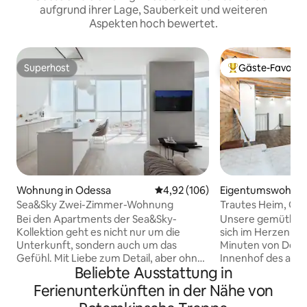
aufgrund ihrer Lage, Sauberkeit und weiteren
Aspekten hoch bewertet.
Superhost
Gäste-Favorit
Superhost
Beliebter Gäste-F
Wohnung in Odessa
Durchschnittliche Bewertung: 4
4,92 (106)
Eigentumswohnun
sa
Sea&Sky Zwei-Zimmer-Wohnung
Trautes Heim, Glüc
von Odessa :)
Bei den Apartments der Sea&Sky-
Unsere gemütlich
Kollektion geht es nicht nur um die
sich im Herzen vo
Unterkunft, sondern auch um das
Minuten von Derib
Gefühl. Mit Liebe zum Detail, aber ohne
Innenhof des alte
Beliebte Ausstattung in
Übertreibung. Nur das Licht, der Raum
Eine gut beleuchte
und die Skyline, die sich ins Meer
grünen Bäumen un
Ferienunterkünften in der Nähe von
auflösen. Das Hotel liegt in der 18. Etage
Kaffee genießen u