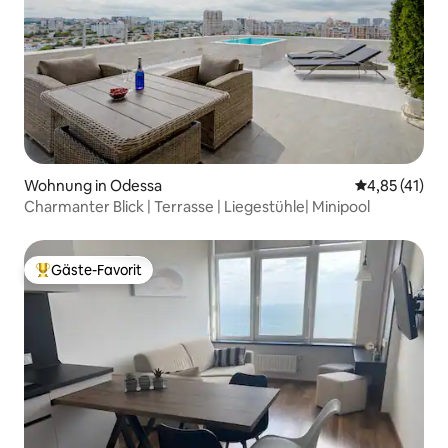
Wohnung in Odessa
Durchschnitt
4,85 (41)
Charmanter Blick | Terrasse | Liegestühle| Minipool
Gäste-Favorit
Beliebter Gäste-Favorit.