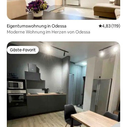
Eigentumswohnung in Odessa
Durchschnittl
4,83 (119)
Moderne Wohnung im Herzen von Odessa
Gäste-Favorit
Gäste-Favorit