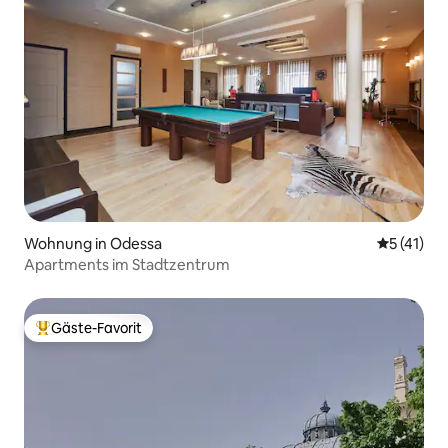
Wohnung in Odessa
Durchschn
5 (41)
Apartments im Stadtzentrum
Gäste-Favorit
Beliebter Gäste-Favorit.