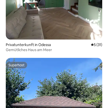
Privatunterkunft in Odessa
Durchschn
5 (31)
Gemütliches Haus am Meer
Superhost
Superhost