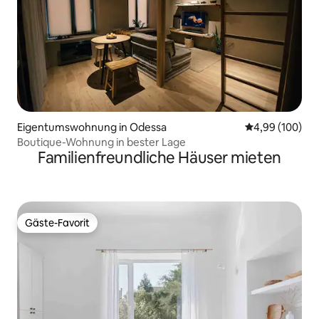
Eigentumswohnung in Odessa
Durchschnittli
4,99 (100)
Boutique-Wohnung in bester Lage
Familienfreundliche Häuser mieten
Gäste-Favorit
Gäste-Favorit