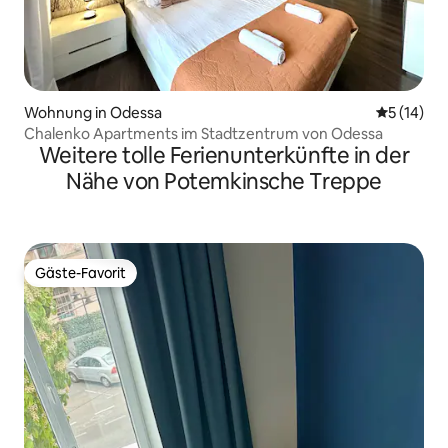
Wohnung in Odessa
Durchschn
5 (14)
Chalenko Apartments im Stadtzentrum von Odessa
Weitere tolle Ferienunterkünfte in der
Nähe von Potemkinsche Treppe
Gäste-Favorit
Gäste-Favorit