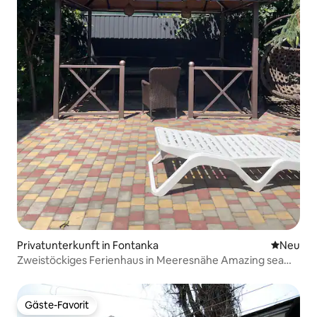
Privatunterkunft in Fontanka
Neue Unt
Neu
Zweistöckiges Ferienhaus in Meeresnähe Amazing sea
beach rest
Gäste-Favorit
Gäste-Favorit