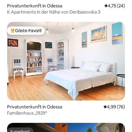
Privatunterkunft in Odessa
Durchschnitt
4,75 (24)
K Apartments in der Nähe von Deribasovska 3
Gäste-Favorit
Beliebter Gäste-Favorit.
Privatunterkunft in Odessa
Durchschnittl
4,99 (76)
Familienhaus „1929“
Superhost