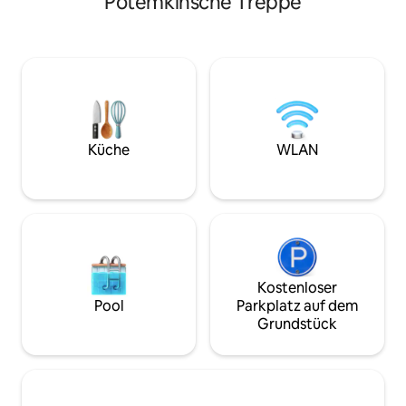
Potemkinsche Treppe
in der Wohnanlage "9 Pearl", am
können. Die Wohnu
französischen Boulevard, 60a. Ein
was Sie für eine
minimalistisches Interieur, das nicht
harmonischen Urla
aufzwängt, sondern freigibt. Das Design
eine zweistöckig
ist einfach und ehrlich. Er schreit nicht,
Erdgeschoss ein K
er behält deinen Rhythmus. Wie das
einem Klappsofa u
Meer. Wie der Himmel. Die sind hier,
Badezimmer; im zw
direkt vor dem Fenster. Und manchmal
geräumiges Schla
reicht es aus, sich wie in deiner
großen Fenster.
Küche
WLAN
Unterkunft zu fühlen.
Kostenloser
Pool
Parkplatz auf dem
Grundstück