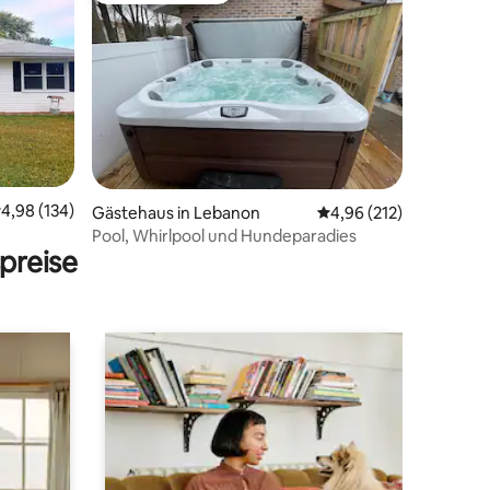
88 Bewertungen
urchschnittliche Bewertung: 4,98 von 5, 134 Bewertungen
4,98 (134)
Gästehaus in Lebanon
Durchschnittliche Bew
4,96 (212)
Pool, Whirlpool und Hundeparadies
preise
platz,
-Bett