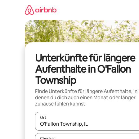
Zu
Inhalten
springen
Unterkünfte für längere
Aufenthalte in O'Fallon
Township
Finde Unterkünfte für längere Aufenthalte, in
denen du dich auch einen Monat oder länger
zuhause fühlen kannst.
Ort
Wenn Ergebnisse verfügbar sind, navigiere mit d
Check-in