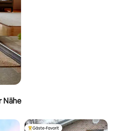
er Nähe
Gäste-Favorit
Beliebter Gäste-Favorit.