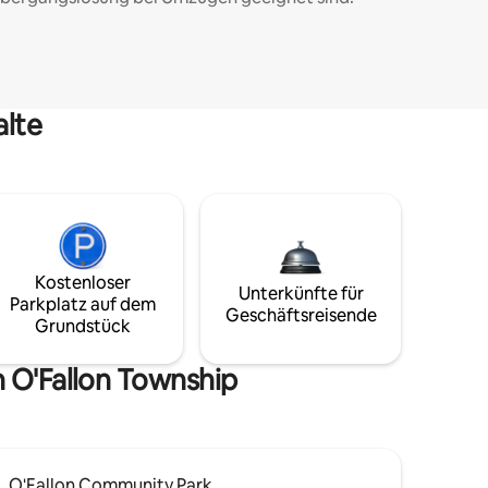
alte
Kostenloser
Unterkünfte für
Parkplatz auf dem
Geschäftsreisende
Grundstück
 O'Fallon Township
O'Fallon Community Park