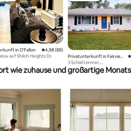
rkunft in O’Fallon
Durchschnittliche Bewertung: 4,98 von 5, 
4,98 (88)
low auf Shiloh Heights Dr.
Privatunterkunft in Fairview
D
Bewertung: 5 von 5, 18 Bewertungen
Heights
3 Schlafzimmer,
rt wie zuhause und großartige Monats
Waschmaschine/Trockner, Park
eingezäunter Hof und Kingsize