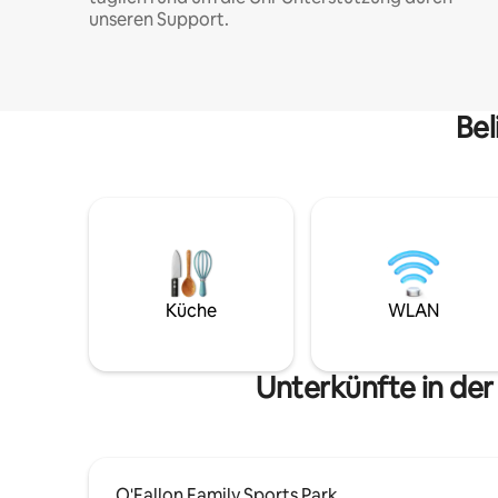
unseren Support.
Bel
Küche
WLAN
Unterkünfte in de
O'Fallon Family Sports Park