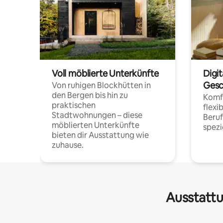
Voll möblierte Unterkünfte
Digi
Gesc
Von ruhigen Blockhütten in
den Bergen bis hin zu
Komfo
praktischen
flexi
Stadtwohnungen – diese
Beru
möblierten Unterkünfte
spezi
bieten dir Ausstattung wie
zuhause.
Ausstattu