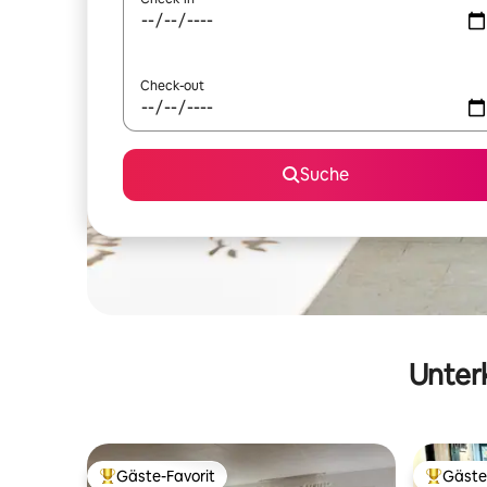
Check-out
Suche
Unterk
Gäste-Favorit
Gäste
Beliebter Gäste-Favorit.
Beliebte