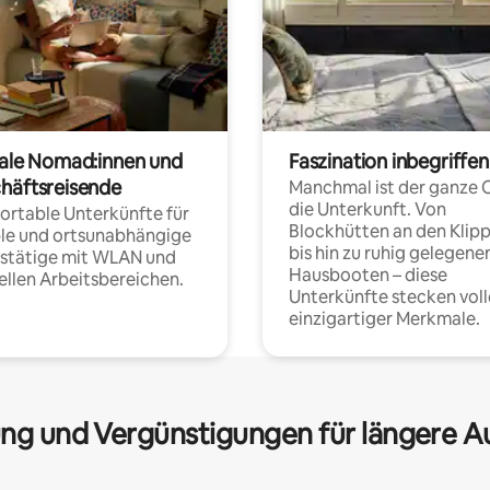
tale Nomad:innen und
Faszination inbegriffen
häftsreisende
Manchmal ist der ganze 
die Unterkunft. Von
rtable Unterkünfte für
Blockhütten an den Klip
ble und ortsunabhängige
bis hin zu ruhig gelegene
fstätige mit WLAN und
Hausbooten – diese
ellen Arbeitsbereichen.
Unterkünfte stecken voll
einzigartiger Merkmale.
ng und Vergünstigungen für längere A