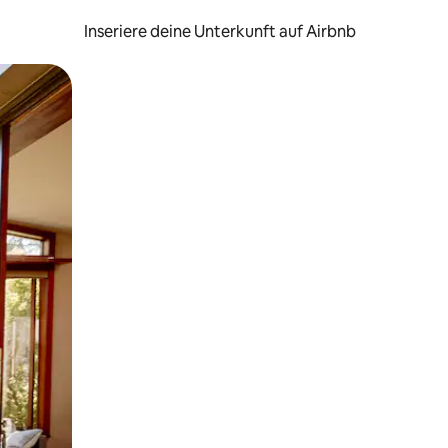
Inseriere deine Unterkunft auf Airbnb
h Berühren oder Wischgesten.