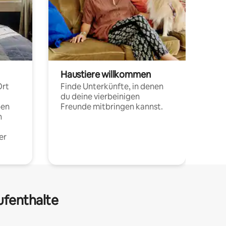
Haustiere willkommen
Ort
Finde Unterkünfte, in denen
du deine vierbeinigen
pen
Freunde mitbringen kannst.
n
er
ufenthalte