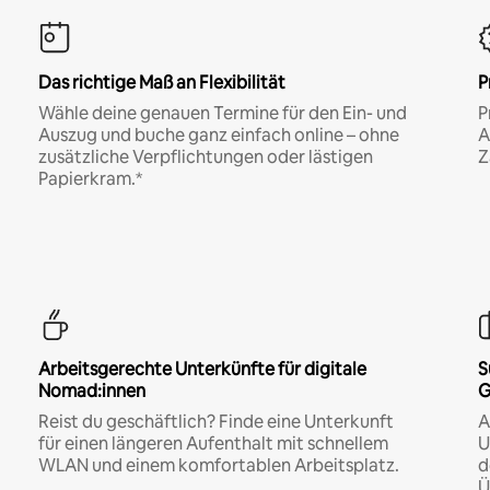
Das richtige Maß an Flexibilität
P
Wähle deine genauen Termine für den Ein- und
P
Auszug und buche ganz einfach online – ohne
A
zusätzliche Verpflichtungen oder lästigen
Z
Papierkram.*
Arbeitsgerechte Unterkünfte für digitale
S
Nomad:innen
G
Reist du geschäftlich? Finde eine Unterkunft
A
für einen längeren Aufenthalt mit schnellem
U
WLAN und einem komfortablen Arbeitsplatz.
d
Ü