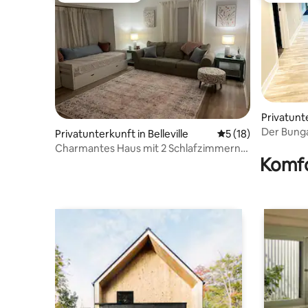
Privatunte
Der Bunga
Privatunterkunft in Belleville
Durchschnittliche 
5 (18)
Charmantes Haus mit 2 Schlafzimmern
Komfo
und großem Garten