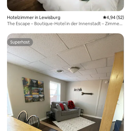
Hotelzimmer in Lewisburg
Durchschnittl
4,94 (52)
The Escape – Boutique-Hotel in der Innenstadt – Zimmer
101
Superhost
Superhost