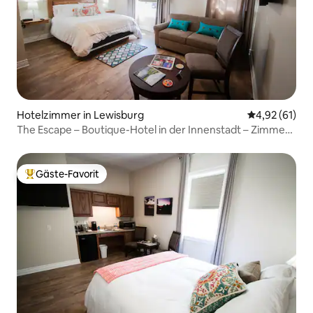
Hotelzimmer in Lewisburg
Durchschnitt
4,92 (61)
The Escape – Boutique-Hotel in der Innenstadt – Zimmer
202
Gäste-Favorit
Beliebter Gäste-Favorit.