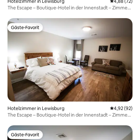
Hotelzimmer in Lewisburg
Durchschnittl
4,88 (72)
The Escape – Boutique-Hotel in der Innenstadt – Zimmer
205
Gäste-Favorit
Gäste-Favorit
Hotelzimmer in Lewisburg
Durchschnittl
4,92 (92)
The Escape – Boutique-Hotel in der Innenstadt – Zimmer
201
Gäste-Favorit
Gäste-Favorit