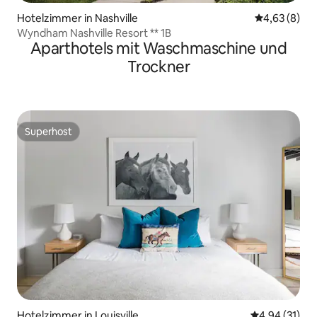
Hotelzimmer in Nashville
Durchschnitt
4,63 (8)
Wyndham Nashville Resort ** 1B
Aparthotels mit Waschmaschine und
Trockner
Superhost
Superhost
Hotelzimmer in Louisville
Durchschnitt
4,94 (31)