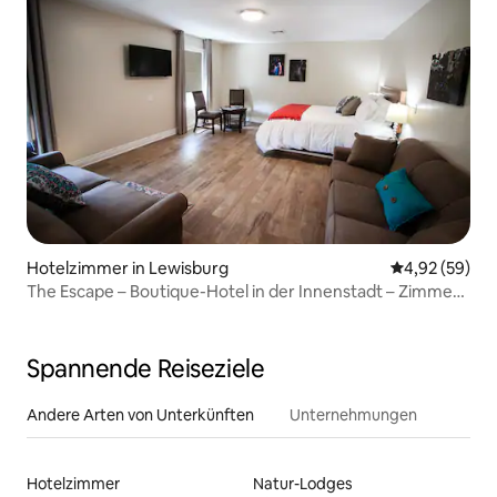
Hotelzimmer in Lewisburg
Durchschnittl
4,92 (59)
The Escape – Boutique-Hotel in der Innenstadt – Zimmer
203
Spannende Reiseziele
Andere Arten von Unterkünften
Unternehmungen
Hotelzimmer
Natur-Lodges