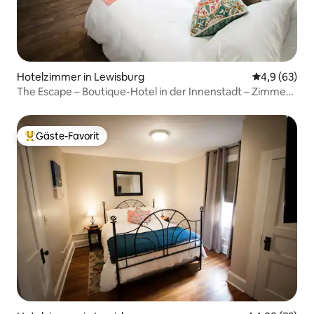
Hotelzimmer in Lewisburg
Durchschnitt
4,9 (63)
The Escape – Boutique-Hotel in der Innenstadt – Zimmer
102
Gäste-Favorit
Beliebter Gäste-Favorit.