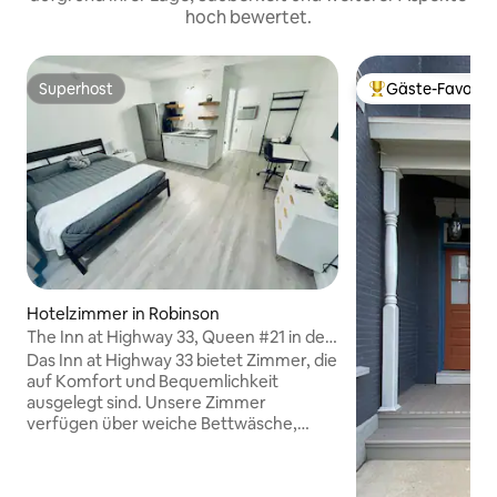
hoch bewertet.
Superhost
Gäste-Favorit
Superhost
Beliebter Gäste-F
Hotelzimmer in Robinson
The Inn at Highway 33, Queen #21 in der
Nähe von Marathon
Das Inn at Highway 33 bietet Zimmer, die
auf Komfort und Bequemlichkeit
ausgelegt sind. Unsere Zimmer
verfügen über weiche Bettwäsche,
Badeartikel und kostenloses WLAN.
Diese Unterkunft verfügt über ein
Queensize-Bett, einen Schreibtisch und