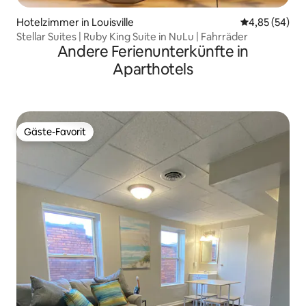
Hotelzimmer in Louisville
Durchschnittl
4,85 (54)
Stellar Suites | Ruby King Suite in NuLu | Fahrräder
Andere Ferienunterkünfte in
Aparthotels
Gäste-Favorit
Gäste-Favorit