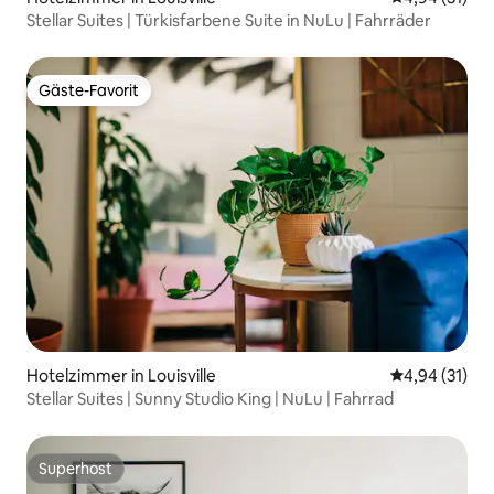
Stellar Suites | Türkisfarbene Suite in NuLu | Fahrräder
Gäste-Favorit
Gäste-Favorit
Hotelzimmer in Louisville
Durchschnitt
4,94 (31)
Stellar Suites | Sunny Studio King | NuLu | Fahrrad
Superhost
Superhost