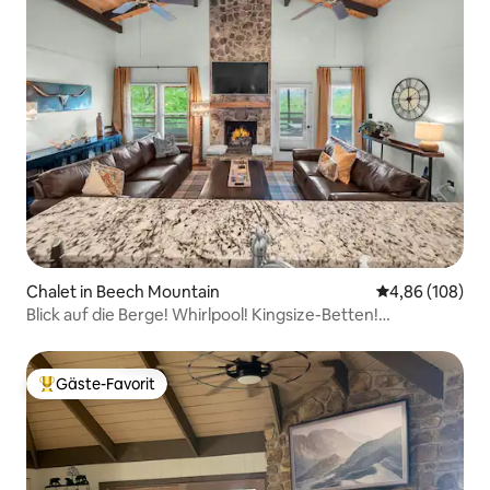
Chalet in Beech Mountain
Durchschnittli
4,86 (108)
Blick auf die Berge! Whirlpool! Kingsize-Betten!
Clubzugang! Pe
Gäste-Favorit
Beliebter Gäste-Favorit.