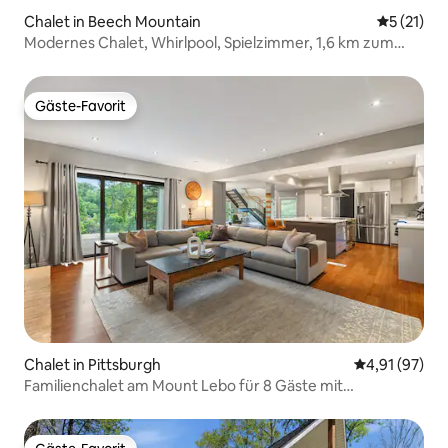
Chalet in Beech Mountain
Durchschn
5 (21)
Modernes Chalet, Whirlpool, Spielzimmer, 1,6 km zum
Skifahren
Gäste-Favorit
Gäste-Favorit
Chalet in Pittsburgh
Durchschnitt
4,91 (97)
Familienchalet am Mount Lebo für 8 Gäste mit
Außenbereichen