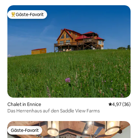
Gäste-Favorit
Beliebter Gäste-Favorit.
Chalet in Ennice
Durchschnittl
4,97 (36)
Das Herrenhaus auf den Saddle View Farms
Gäste-Favorit
Gäste-Favorit