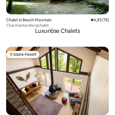
Chalet in Beech Mountain
Durchschnitt
4,93 (75)
Charmantes Bergchalet
Luxuriöse Chalets
Gäste-Favorit
Beliebter Gäste-Favorit.