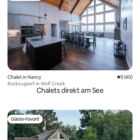
Chalet in Nancy
Durchschni
5 (40)
Rückzugsort in Wolf Creek
Chalets direkt am See
Gäste-Favorit
Gäste-Favorit