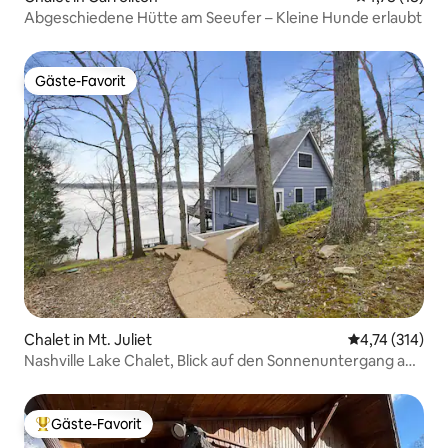
Abgeschiedene Hütte am Seeufer – Kleine Hunde erlaubt
Gäste-Favorit
Gäste-Favorit
Chalet in Mt. Juliet
Durchschnittl
4,74 (314)
Nashville Lake Chalet, Blick auf den Sonnenuntergang am
Wasser!
Gäste-Favorit
Beliebter Gäste-Favorit.