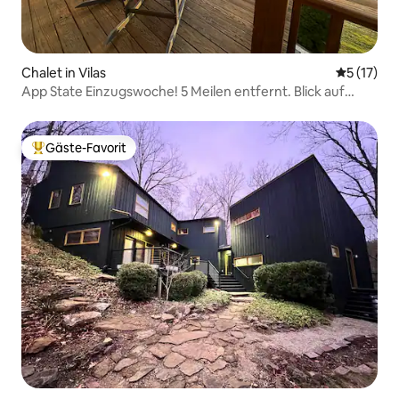
Chalet in Vilas
Durchschn
5 (17)
App State Einzugswoche! 5 Meilen entfernt. Blick auf
Berge!
Gäste-Favorit
Beliebter Gäste-Favorit.