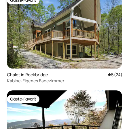
Gäste-Favorit
Gäste-Favorit
Chalet in Rockbridge
Durchschni
5 (24)
Kabine-Eigenes Badezimmer
Gäste-Favorit
Gäste-Favorit