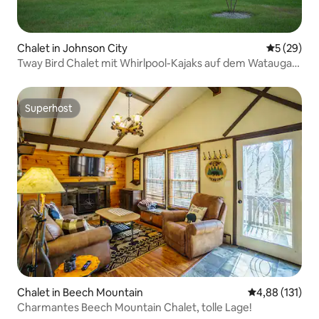
Chalet in Johnson City
Durchschni
5 (29)
Tway Bird Chalet mit Whirlpool-Kajaks auf dem Watauga
River
Superhost
Superhost
Chalet in Beech Mountain
Durchschnittl
4,88 (131)
Charmantes Beech Mountain Chalet, tolle Lage!