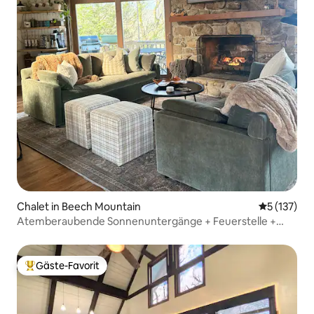
Chalet in Beech Mountain
Durchschni
5 (137)
Atemberaubende Sonnenuntergänge + Feuerstelle +
2 Zimmer mit eigenem Bad
Gäste-Favorit
Beliebter Gäste-Favorit.