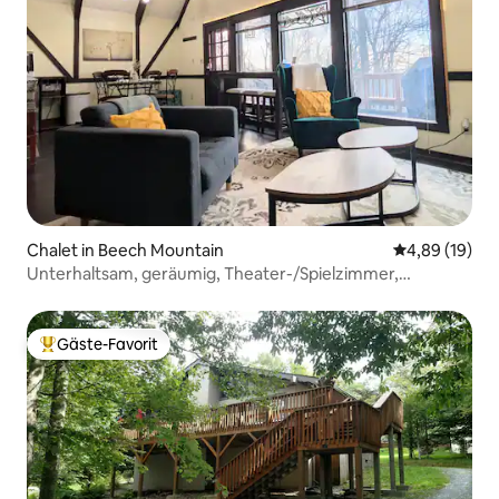
Chalet in Beech Mountain
Durchschnitt
4,89 (19)
Unterhaltsam, geräumig, Theater-/Spielzimmer,
Feuerstelle, Aussicht!
Gäste-Favorit
Beliebter Gäste-Favorit.