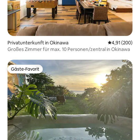
Privatunterkunft in Okinawa
Durchschnittli
4,91 (200)
Großes Zimmer für max. 10 Personen/zentral in Okinawa
Gäste-Favorit
Gäste-Favorit