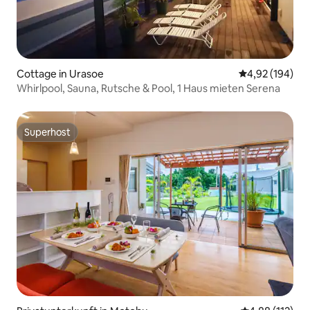
Cottage in Urasoe
Durchschnittli
4,92 (194)
Whirlpool, Sauna, Rutsche & Pool, 1 Haus mieten Serena
Superhost
Superhost