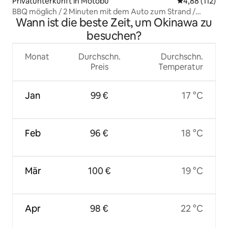
Privatunterkunft in Motobu
Durchschnittl
4,88 (112)
BBQ möglich / 2 Minuten mit dem Auto zum Strand /
Wann ist die beste Zeit, um Okinawa zu
Heianke-Objekt mit großem Garten
besuchen?
Monat
Durchschn.
Durchschn.
Preis
Temperatur
Jan
99 €
17 °C
Feb
96 €
18 °C
Mär
100 €
19 °C
Apr
98 €
22 °C