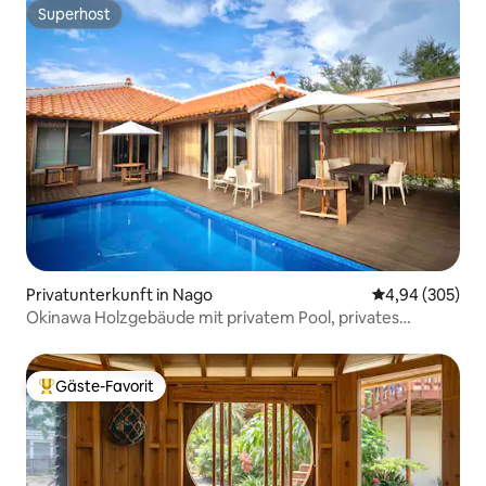
Superhost
Superhost
Privatunterkunft in Nago
Durchschnittli
4,94 (305)
Okinawa Holzgebäude mit privatem Pool, privates
Gebäude, altes Haus, Freiluftbad,
Gäste-Favorit
Beliebter Gäste-Favorit.