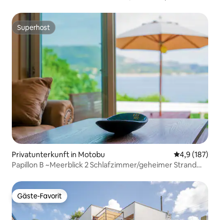
Superhost
Superhost
Privatunterkunft in Motobu
Durchschnitt
4,9 (187)
Papillon B ~Meerblick 2 Schlafzimmer/geheimer Strand
1 Minute
Gäste-Favorit
Gäste-Favorit