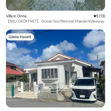
Villa in Onna
Durchschn
5 (13)
【NEU GEÖFFNET】 Ocean Soul Retreat Maeda Hideaway
Gäste-Favorit
Gäste-Favorit