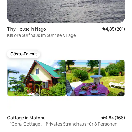
Tiny House in Nago
Durchschnittl
4,85 (201)
Kia ora Surfhaus im Sunrise Village
Gäste-Favorit
Gäste-Favorit
Cottage in Motobu
Durchschnittli
4,84 (166)
『Coral Cottage』 Privates Strandhaus für 8 Personen