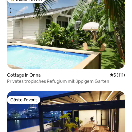
Beliebter Gäste-Favorit.
Cottage in Onna
Durchschni
5 (111)
Privates tropisches Refugium mit üppigem Garten
Gäste-Favorit
Gäste-Favorit