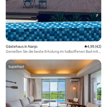
Gästehaus in Nanjo
Durchschnitt
4,95 (42)
Genießen Sie die beste Erholung im halboffenen Bad mit
Blick auf das Meer.
Superhost
Superhost