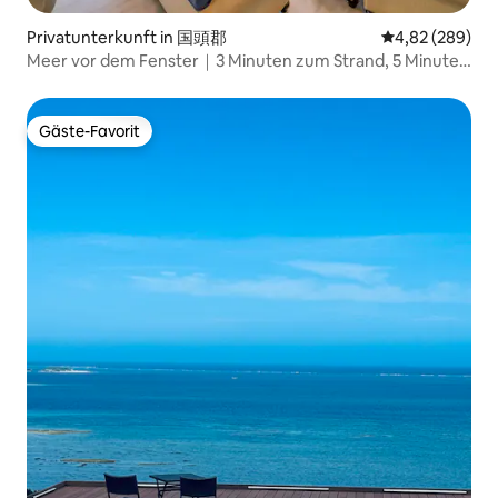
Privatunterkunft in 国頭郡
Durchschnittli
4,82 (289)
Meer vor dem Fenster｜3 Minuten zum Strand, 5 Minuten
zur Blauen Grotte, BBQ, 16 Personen｜Renovierung im
Herbst 2025
Gäste-Favorit
Gäste-Favorit