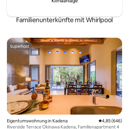
Klimaanlage
Nudeln mit sorgfä
Handlauf auf der Treppe im
Zutaten ・ Herste
Gästezimmer. Bitte sei vorsichtig, da das
mit frischen Eiern
Geländer auf dem Balkon im zweiten
Familienunterkünfte mit Whirlpool
2 Personen, 5.000
Stock breit ist. Vor der Terrasse im
pro Person für Gr
Erdgeschoss befindet sich eine Klippe.
Bitte haben Sie Verständnis dafür, wenn
Sie für Kinder im Alter von 12 Jahren
oder jünger buchen.
Superhost
Superhost
Eigentumswohnung in Kadena
Durchschnittli
4,85 (646)
Riverside Terrace Okinawa Kadena, Familienapartment 4