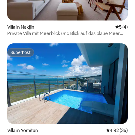
Villa in Nakijin
Durchsch
5 (4)
Private Villa mit Meerblick und Blick auf das blaue Meer
von Okinawa | Genießen Sie Pool, Sauna, Lagerfeuer und
Grill
Superhost
Superhost
Villa in Yomitan
Durchschnittl
4,92 (36)