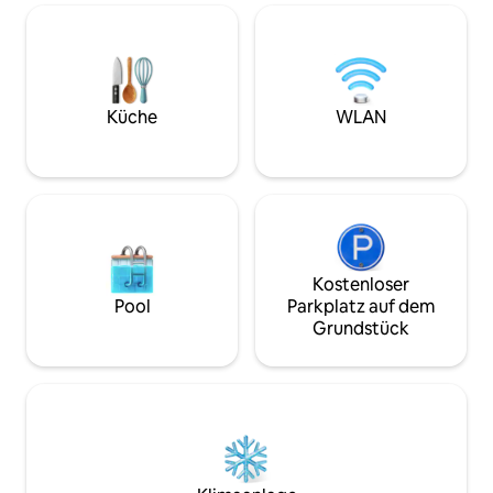
du die niedlichen 
Erlebnissen zur Entspannung und für
nach Belieben fütt
innere Ruhe bieten, darunter eine Sauna
Haustür befindet s
und ein Bett-Spa. Bitte setze dich
und du kannst die
während deines Aufenthalts gern mit
frische Eier samm
dem Gastgeber in Verbindung und lass
frischen Eier auc
uns wissen, was du dir wünschst, und
Küche
WLAN
genießen. Wenn d
genieße den wunderschönen Meerblick
gerne das Haus de
auf Onna Village. Bitte lesen Sie
Stock besuchen. S
außerdem den separaten Abschnitt
Katzen, setze dir e
(„Weitere relevante Angaben“) zur
Schulter, interagi
Nutzung der Einrichtungen. * Sauna
halte einen Leopa
steht gegen eine separate Gebühr zur
und wickle dir ein
Verfügung. ✴︎ Die Fotos des gesamten
für ein Erinnerung
Gasthauses zeigen, dass die Zimmer an
Kostenloser
Selbstverständlich
der Oberfläche verbunden sind, aber
Pool
Parkplatz auf dem
Erwachsene herzl
jedes Zimmer hat einen eigenen
Grundstück
sie Tiere lieben. 
Eingang, sodass du deinen Aufenthalt in
Familie eine Zeit, i
einer [Einzelgebäude-Vermietung]
Interaktion mit de
genießen kannst. ★ Hinweise zur
Auch das optiona
Unterbringung von Kindern (12 Jahre
ist beliebt. ・ Das 
oder jünger) Da es sich bei der Anlage
Beobachtung von
um ein Holzgebäude handelt, ist die
und tropisches A
Struktur so, dass der Schall leicht in den
von handgemacht
nächsten Raum gelangt. Es gibt keinen