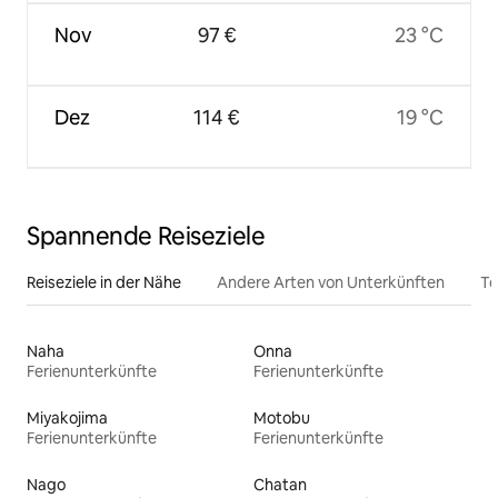
Nov
97 €
23 °C
Dez
114 €
19 °C
Spannende Reiseziele
Reiseziele in der Nähe
Andere Arten von Unterkünften
To
Naha
Onna
Ferienunterkünfte
Ferienunterkünfte
Miyakojima
Motobu
Ferienunterkünfte
Ferienunterkünfte
Nago
Chatan