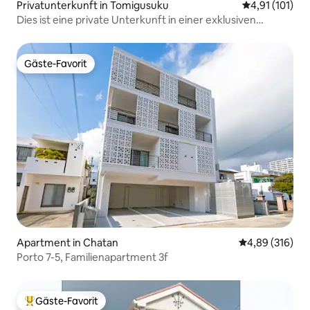
Privatunterkunft in Tomigusuku
Durchschnittl
4,91 (101)
Dies ist eine private Unterkunft in einer exklusiven
Ferienanlage, 10 Minuten mit dem Auto vom Flughafen
entfernt.
Gäste-Favorit
Gäste-Favorit
Apartment in Chatan
Durchschnittli
4,89 (316)
Porto 7-5, Familienapartment 3f
Gäste-Favorit
Beliebter Gäste-Favorit.