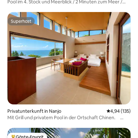
Pool im 4. Stock und Meerblick / 2 Minuten zum Meer /
maximal 8 Personen [Cerisier Villa Yomitan]
Superhost
Superhost
Privatunterkunft in Nanjo
Durchschnittl
4,94 (135)
Mit Grill und privatem Pool in der Ortschaft Chinen.
Strand 5 Minuten zu Fuß. Maximal 3 Personen [Kafuwa
Chinen]
Gäste-Favorit