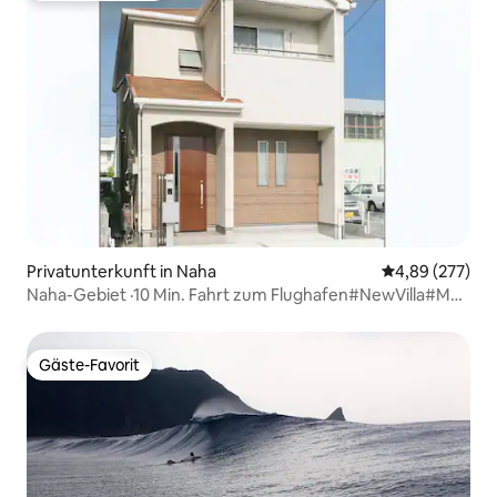
Privatunterkunft in Naha
Durchschnittli
4,89 (277)
Naha-Gebiet ·10 Min. Fahrt zum Flughafen#NewVilla#Max
12
Gäste-Favorit
Gäste-Favorit