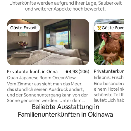
Unterkünfte werden aufgrund ihrer Lage, Sauberkeit
und weiterer Aspekte hoch bewertet.
Gäste-Favorit
Gäste-Favorit
Gäste-Favorit
Beliebter Gäste-F
Privatunterkunft i
Privatunterkunft in Onna
Durchschnittliche Bewertung: 4
4,98 (206)
Erlebnis: Frisch g
Quan Japanese Room OceanView
/Interaktion mit T
PrivateSauna-Rückzugsort
Eine besondere Zei
Vom Zimmer aus sieht man das Meer,
Meer/Kostenloser
einem Hotel nicht 
das stündlich seinen Ausdruck ändert,
zur Okinawa Worl
schönste Teil Ihre
und der Sonnenuntergang kann von der
Convenience Stor
lautet: „Ich habe
Sonne genossen werden. Unter dem
Beliebte Ausstattung in
Reis gegeben!“„Ei
Motto „Glück, das nicht von der
„Eine Schlange um
Wirtschaftslage oder von materiellem
Familienunterkünften in Okinawa
wickeln!“„Mit der 
Besitz abhängt“ möchte Quan seinen
wollen ein Gasthaus
Gästen während ihres gesamten
der Terrasse des
Aufenthalts eine Vielzahl von