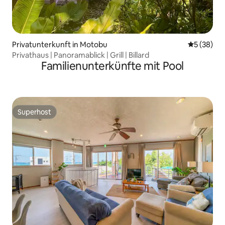
Privatunterkunft in Motobu
Durchschni
5 (38)
Privathaus | Panoramablick | Grill | Billard
Familienunterkünfte mit Pool
Superhost
Superhost