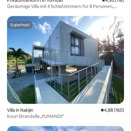
Privatunterkunft in Yomitan
Durchschnittl
4,95 (116)
Geräumige Villa mit 4 Schlafzimmern für 8 Personen,
Whirlpool & Grill für Gruppen
Superhost
Superhost
Villa in Nakijin
Durchschnittli
4,88 (160)
Kouri Strandvilla „YUMANDI“