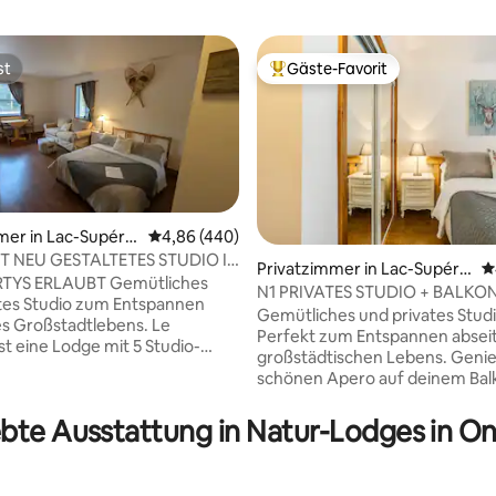
st
Gäste-Favorit
st
Beliebter Gäste-Favorit.
ewertung: 4,8 von 5, 5 Bewertungen
er in Lac-Supérie
Durchschnittliche Bewertung: 4,86 von 5, 4
4,86 (440)
 NEU GESTALTETES STUDIO IN
Privatzimmer in Lac-Supérie
D
EBUNG VON TREMBLANT ZUM
RTYS ERLAUBT Gemütliches
ur
N1 PRIVATES STUDIO + BALKON
N PREIS
tes Studio zum Entspannen
AUF DEN FLUSS | NACHMITT
Gemütliches und privates Studi
es Großstadtlebens. Le
Perfekt zum Entspannen abseit
t eine Lodge mit 5 Studio-
großstädtischen Lebens. Geni
 die alle inmitten der Natur
schönen Apero auf deinem Bal
elleicht triffst du andere
der Nachmittagssonne. Le Nom
ie dich, die in diesem Bereich
eine Lodge mit einigen Einheit
ebte Ausstattung in Natur-Lodges in On
s Hotel liegt 2 Minuten von
inmitten der Natur, nur 5 Minu
wendigen Dienstleistungen
der Autobahn 117 entfernt. Viel
 Lebensmittelgeschäft,
triffst du andere Nomaden wie 
 Drogeriemarkt, Tankstelle ++. 5