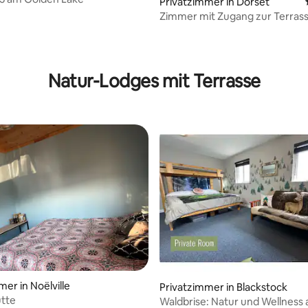
ertung: 4,78 von 5, 64 Bewertungen
Privatzimmer in Dorset
Zimmer mit Zugang zur Terrass
Natur-Lodges mit Terrasse
er in Noëlville
wertung: 4,83 von 5, 6 Bewertungen
Privatzimmer in Blackstock
ütte
Waldbrise: Natur und Wellness