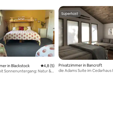
Souls Path
Superhost
Superhost
Privatzimmer in Bancroft
Bewertung: 4,5 von 5, 4 Bewertungen
mer in Blackstock
Durchschnittliche Bewertung: 4,8 von 5,
4,8 (5)
die Adams Suite im Cedarhaus 
it Sonnenuntergang: Natur &
Bancroft
im Souls Path