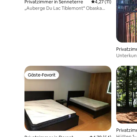
Privatzimmer in Senneterre
Durchschnittliche Be
4,27 (11)
„Auberge Du Lac Tiblemont“ Obaska
Genieße die Natur
Privatzim
Unterkun
Lovenest 
Gäste-Favorit
Gäste-Favorit
Privatzim
berforce
Hütten 1