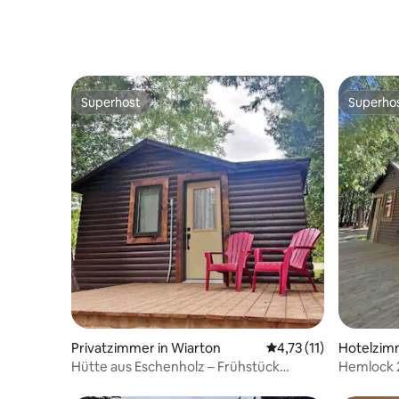
Superhost
Superho
Superhost
Superho
Privatzimmer in Wiarton
Durchschnittliche Be
4,73 (11)
Hotelzim
Hütte aus Eschenholz – Frühstück
Hemlock 2
inbegriffen – 1 Queensize-Bett
Frühstück 