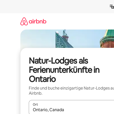
Zu
Inhalten
springen
Natur-Lodges als
Ferienunterkünfte in
Ontario
Finde und buche einzigartige Natur-Lodges a
Airbnb.
Ort
Wenn Ergebnisse verfügbar sind, navigiere mit d