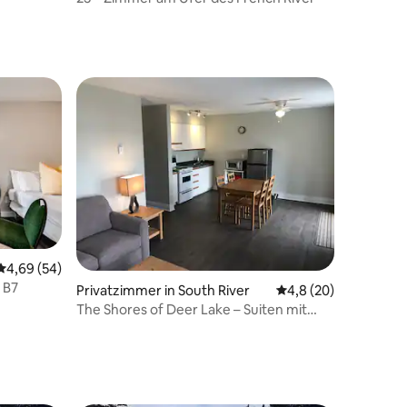
Durchschnittliche Bewertung: 4,69 von 5, 54 Bewertungen
4,69 (54)
 B7
Privatzimmer in South River
Durchschnittliche B
4,8 (20)
The Shores of Deer Lake – Suiten mit
Seeblick
20 Bewertungen