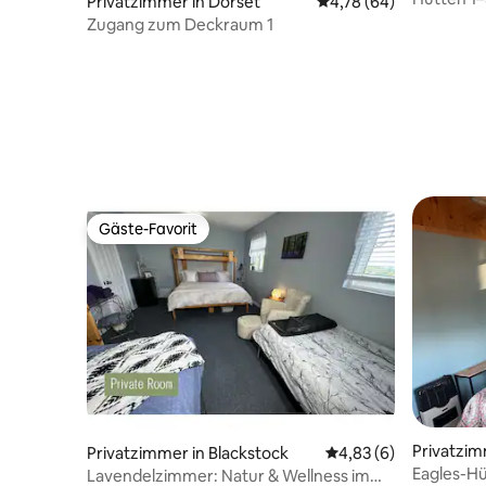
Privatzimmer in Dorset
Durchschnittliche Bew
4,78 (64)
Zugang zum Deckraum 1
Gäste-Favorit
Gäste-Favorit
Privatzimm
Privatzimmer in Blackstock
Durchschnittliche Be
4,83 (6)
Eagles-H
Lavendelzimmer: Natur & Wellness im