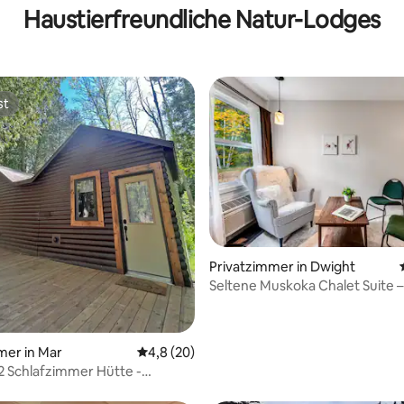
Haustierfreundliche Natur-Lodges
st
st
Privatzimmer in Dwight
Seltene Muskoka Chalet Suite –
wertung: 4,73 von 5, 11 Bewertungen
mer in Mar
Durchschnittliche Bewertung: 4,8 von 5, 
4,8 (20)
 Schlafzimmer Hütte -
inklusive - 4 Schlafplätze, 2