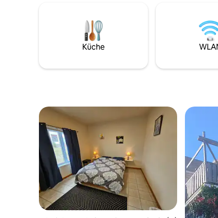
Minuten 
Lakefront“ auf demselben Grundstück,
Nationalp
um 8 weitere Gäste aufzunehmen!
entfernt.
Hinweis: Outdoor- und
vielen Wa
Wasseraktivitäten erfolgen auf eigenes
Aktivität
Risiko der Gäste. Bitte beaufsichtige
Küche
WLA
Keine Kin
Kinder und nutze alle Geräte
verantwortungsvoll.