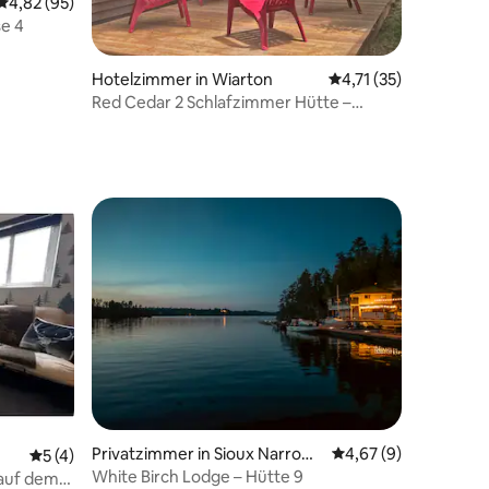
Durchschnittliche Bewertung: 4,82 von 5, 95 Bewertungen
4,82 (95)
e 4
Hotelzimmer in Wiarton
Durchschnittliche Be
4,71 (35)
Red Cedar 2 Schlafzimmer Hütte –
Haustierfreundlich Schlafplätze für bis zu
5 Personen mit Frühstück
Privatzimmer in Sioux Narrows
Durchschnittliche B
4,67 (9)
Durchschnittliche Bewertung: 5 von 5, 4 Bewertungen
5 (4)
Nestor Falls
White Birch Lodge – Hütte 9
 auf dem