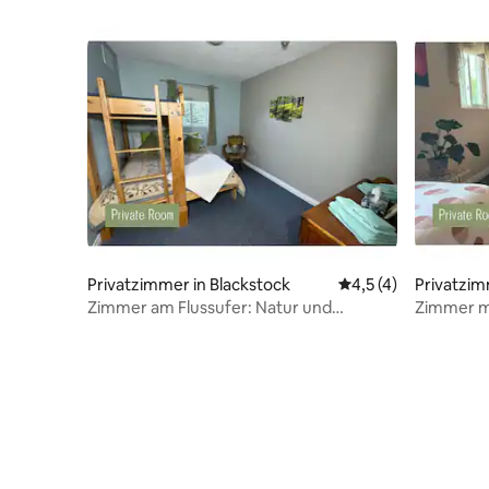
Souls Path
Privatzimmer in Blackstock
Durchschnittliche 
4,5 (4)
Privatzim
Zimmer am Flussufer: Natur und
Zimmer m
Wellness im Souls Path
Wellness 