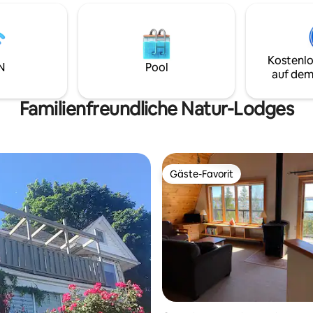
in der Gegend unterwegs sind,
Mont-Blanc, 15 Minuten vom
hörst sie. Das Haus ist 2 Minut
ark und Tremblant Resort
allen benötigten Dienstleistun
 Auch nur ein paar Minuten von
Lebensmittelgeschäft, Bäckere
nderungen, Golfplätzen und
Drogerie, Tankstelle ++ entfern
Kostenlo
en in der Gegend entfernt.
N
Pool
Minuten Mont-Blanc, 15 Minut
auf dem
der unter 6 Jahre
Tremblant National Parc und T
Resort Süd- oder Nordseite.
Familienfreundliche Natur-Lodges
Gäste-Favorit
Gäste-Favorit