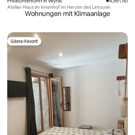
Privatunterkunft in Veyrac
Durchschnittl
4,99 (76)
Atelier-Haus im Innenhof im Herzen des Limousin
Wohnungen mit Klimaanlage
Gäste-Favorit
Gäste-Favorit