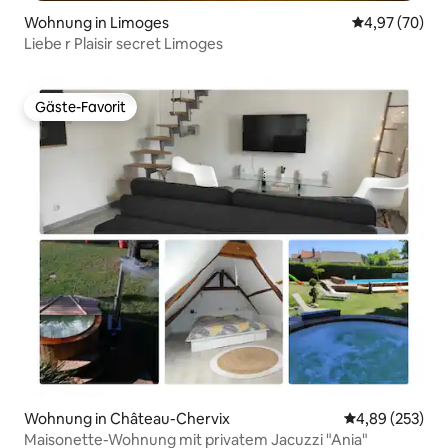
Wohnung in Limoges
Durchschnittl
4,97 (70)
Liebe r Plaisir secret Limoges
Gäste-Favorit
Gäste-Favorit
Wohnung in Château-Chervix
Durchschnittli
4,89 (253)
Maisonette-Wohnung mit privatem Jacuzzi "Ania"