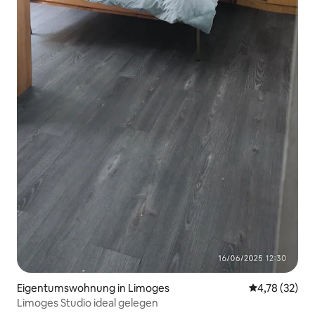
Eigentumswohnung in Limoges
Durchschnitt
4,78 (32)
Limoges Studio ideal gelegen