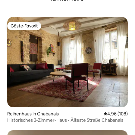
Gäste-Favorit
Gäste-Favorit
Reihenhaus in Chabanais
Durchschnittli
4,96 (108)
Historisches 3-Zimmer-Haus • Älteste Straße Chabanais