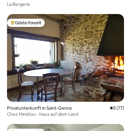
La Bergerie
Gäste-Favorit
Beliebter Gäste-Favorit.
Privatunterkunft in Saint-Gence
Durchschn
5 (77)
Chez Minétou - Haus auf dem Land