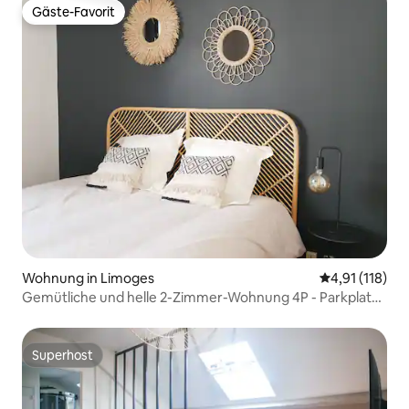
Gäste-Favorit
Gäste-Favorit
Wohnung in Limoges
Durchschnittl
4,91 (118)
Gemütliche und helle 2-Zimmer-Wohnung 4P - Parkplatz
- WLAN - Netflix
Superhost
Superhost