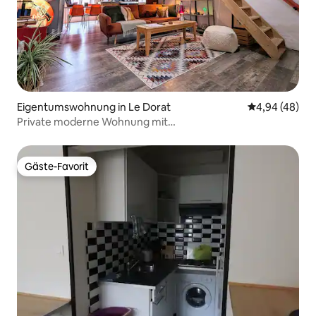
Eigentumswohnung in Le Dorat
Durchschnittl
4,94 (48)
Private moderne Wohnung mit
Parkplatz/WLAN/Whirlpool
Gäste-Favorit
Gäste-Favorit