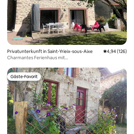
Privatunterkunft in Saint-Yrieix-sous-Aixe
Durchschnittli
4,94 (126)
Charmantes Ferienhaus mit
Spa/Klimaanlage/10 Personen
Gäste-Favorit
Gäste-Favorit