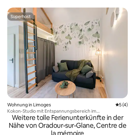
Superhost
Superhost
Wohnung in Limoges
Durchsch
5 (4)
Kokon-Studio mit Entspannungsbereich im
Weitere tolle Ferienunterkünfte in der
Zwischengeschoss
Nähe von Oradour-sur-Glane, Centre de
la mémoire