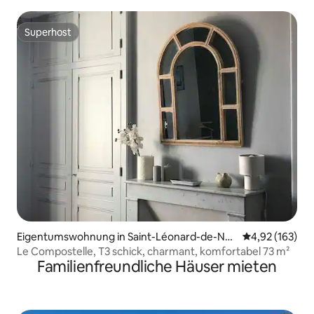
Superhost
Superhost
Eigentumswohnung in Saint-Léonard-de-No
Durchschnittl
4,92 (163)
blat
Le Compostelle, T3 schick, charmant, komfortabel 73 m²
Familienfreundliche Häuser mieten