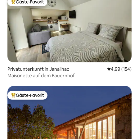
Gäste-Favorit
Beliebter Gäste-Favorit.
Privatunterkunft in Janailhac
Durchschnittli
4,99 (154)
Maisonette auf dem Bauernhof
Gäste-Favorit
Beliebter Gäste-Favorit.