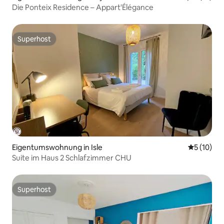
Die Ponteix Residence – Appart'Élégance
Superhost
Superhost
Eigentumswohnung in Isle
Durchschn
5 (10)
Suite im Haus 2 Schlafzimmer CHU
Superhost
Superhost