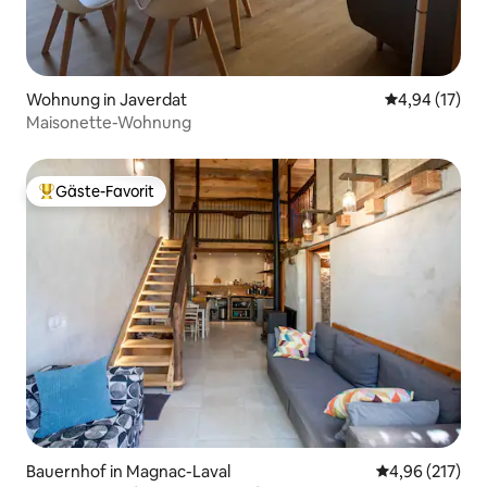
Wohnung in Javerdat
Durchschnitt
4,94 (17)
Maisonette-Wohnung
Gäste-Favorit
Beliebter Gäste-Favorit.
Bauernhof in Magnac-Laval
Durchschnittl
4,96 (217)