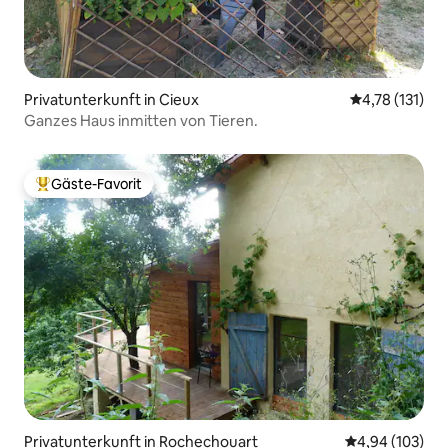
Privatunterkunft in Cieux
Durchschnittl
4,78 (131)
Ganzes Haus inmitten von Tieren.
Gäste-Favorit
Beliebter Gäste-Favorit.
Privatunterkunft in Rochechouart
Durchschnittli
4,94 (103)