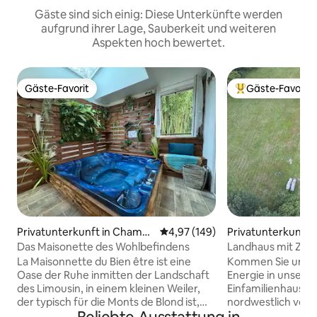
Gäste sind sich einig: Diese Unterkünfte werden
aufgrund ihrer Lage, Sauberkeit und weiteren
Aspekten hoch bewertet.
Gäste-Favorit
Gäste-Favorit
Gäste-Favorit
Beliebter Gäste-F
Privatunterkunft in Chamb
Durchschnittliche Bewertung: 4
4,97 (149)
Privatunterkunft i
oret
c
Das Maisonette des Wohlbefindens
Landhaus mit Zug
Teichen
La Maisonnette du Bien être ist eine
Kommen Sie und t
Oase der Ruhe inmitten der Landschaft
Energie in unser
des Limousin, in einem kleinen Weiler,
Einfamilienhaus a
der typisch für die Monts de Blond ist,
nordwestlich von 
und bietet ein kleines charmantes Haus,
Kommen Sie und g