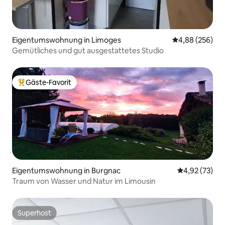
Eigentumswohnung in Limoges
Durchschnittli
4,88 (256)
Gemütliches und gut ausgestattetes Studio
Gäste-Favorit
Beliebter Gäste-Favorit.
Eigentumswohnung in Burgnac
Durchschnitt
4,92 (73)
Traum von Wasser und Natur im Limousin
Superhost
Superhost