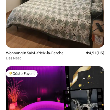
Wohnung in Saint-Yrieix-la-Perche
Durchschnittl
4,91 (116)
Das Nest
Gäste-Favorit
Beliebter Gäste-Favorit.