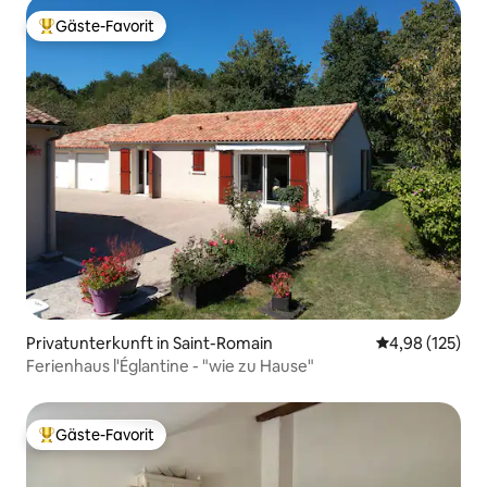
Gäste-Favorit
Beliebter Gäste-Favorit.
Privatunterkunft in Saint-Romain
Durchschnittl
4,98 (125)
Ferienhaus l'Églantine - "wie zu Hause"
Gäste-Favorit
Beliebter Gäste-Favorit.