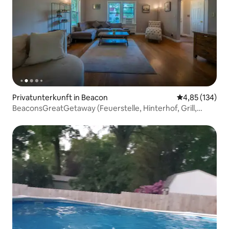
Privatunterkunft in Beacon
Durchschnittl
4,85 (134)
BeaconsGreatGetaway (Feuerstelle, Hinterhof, Grill,
Kinderbett, Bauernhof