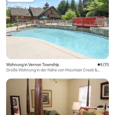
Gäste-Favorit
Wohnung in Vernon Township
Durchschn
5 (11)
Große Wohnung in der Nähe von Mountain Creek &
Crystal Springs