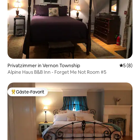
Privatzimmer in Vernon Township
Durchschn
5 (8)
Alpine Haus B&B Inn - Forget Me Not Room #5
Gäste-Favorit
Beliebter Gäste-Favorit.