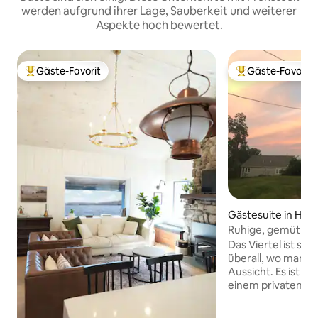
werden aufgrund ihrer Lage, Sauberkeit und weiterer
Aspekte hoch bewertet.
Gäste-Favorit
Gäste-Favorit
Beliebter Gäste-Favorit.
Beliebter Gäste-F
Gästesuite in High
Ruhige, gemütliche
Meile nach West P
Das Viertel ist so 
überall, wo man h
Aussicht. Es ist ei
einem privaten E
eigenen Badezimme
einem Toaster, ei