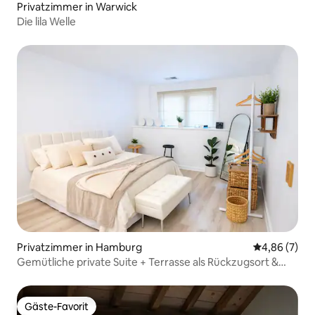
Privatzimmer in Warwick
Die lila Welle
Privatzimmer in Hamburg
Durchschnitt
4,86 (7)
Gemütliche private Suite + Terrasse als Rückzugsort &
Hängematte
Gäste-Favorit
Gäste-Favorit