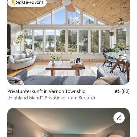
Gäste-Favorit
Beliebter Gäste-Favorit.
Privatunterkunft in Vernon Township
Durchschni
5 (82)
„Highland Island“, Privatinsel + am Seeufer