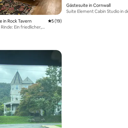
Gästesuite in Cornwall
Suite Element Cabin Studio in 
von West Point
ertung: 4,95 von 5, 37 Bewertungen
e in Rock Tavern
Durchschnittliche Bewertung: 5 von 5, 
5 (19)
n friedlicher,
er Kurzurlaub
Bewertung: 4,5 von 5, 4 Bewertungen