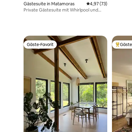
Gästesuite in Matamoras
Durchschnittliche Bew
4,97 (73)
Private Gästesuite mit Whirlpool und
Terrasse
Gäste-Favorit
Gäste
Gäste-Favorit
Beliebte