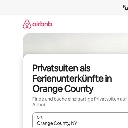
Zu
Inhalten
springen
Privatsuiten als
Ferienunterkünfte in
Orange County
Finde und buche einzigartige Privatsuiten auf
Airbnb.
Ort
Wenn Ergebnisse verfügbar sind, navigiere mit d