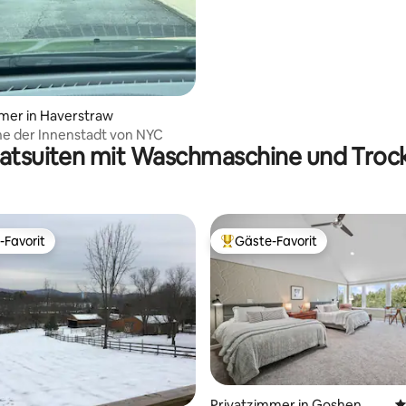
mer in Haverstraw
he der Innenstadt von NYC
vatsuiten mit Waschmaschine und Troc
-Favorit
Gäste-Favorit
r Gäste-Favorit.
Beliebter Gäste-Favorit.
Privatzimmer in Goshen
D