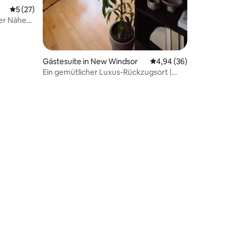
Durchschnittliche Bewertung: 5 von 5, 27 Bewertungen
5 (27)
der Nähe
19 Bewertungen
Gästesuite in New Windsor
Durchschnittliche Be
4,94 (36)
Ein gemütlicher Luxus-Rückzugsort |
Malerisch und idyllisch