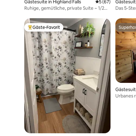
Gästesuite in Highland Falls
Durchschnittliche 
5 (67)
Gästesuit
Ruhige, gemütliche, private Suite ~ 1/2
Das 5-Ste
Meile nach West Point
von Legol
Gäste-Favorit
Superho
Beliebter Gäste-Favorit.
Superho
Gästesuit
Urbanes r