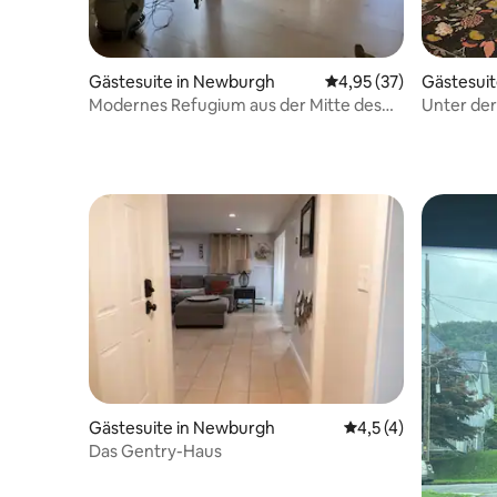
Gästesuite in Newburgh
Durchschnittliche Bew
4,95 (37)
Gästesuit
Modernes Refugium aus der Mitte des
Unter der Rinde: Ei
Jahrhunderts auf einem 20 Hektar
malerisch
großen Privatgrundstück
Gästesuite in Newburgh
Durchschnittliche 
4,5 (4)
Das Gentry-Haus