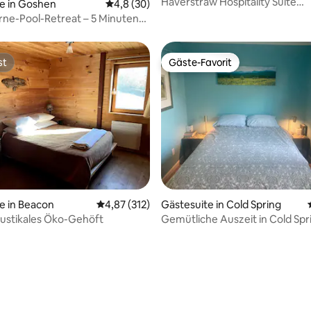
Haverstraw Hospitality Suite
Bewertung: 5 von 5, 67 Bewertungen
e in Goshen
Durchschnittliche Bewertung: 4,8 von 5, 
4,8 (30)
(Gastfreundschaftssuite)
rne-Pool-Retreat – 5 Minuten
and entfernt!
st
Gäste-Favorit
st
Gäste-Favorit
e in Beacon
Durchschnittliche Bewertung: 4,87 von 5, 3
4,87 (312)
Gästesuite in Cold Spring
ustikales Öko-Gehöft
Gemütliche Auszeit in Cold Spr