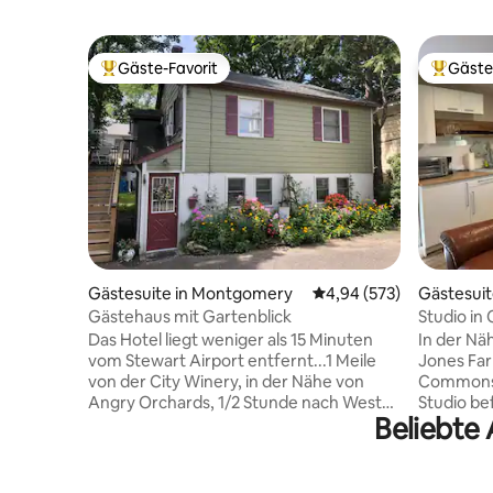
Gäste-Favorit
Gäste
Beliebter Gäste-Favorit.
Beliebte
Gästesuite in Montgomery
Durchschnittliche Bewe
4,94 (573)
Gästesuit
Gästehaus mit Gartenblick
Studio in
Das Hotel liegt weniger als 15 Minuten
In der Nä
vom Stewart Airport entfernt...1 Meile
Jones Fa
von der City Winery, in der Nähe von
Commons, 
Angry Orchards, 1/2 Stunde nach West
Studio be
Beliebte 
Point Charmantes Ferienhaus im Dorf
einem pri
Montgomery, NY. Komm für den Tag
umfasst e
oder bleib für ein paar Tage, um alles
Kochfeld 
aufzunehmen, was diese historische
Küchenute