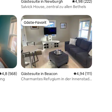
30 Bewertungen
Gästesuite in Newburgh
Durchschnittliche Bew
4,98 (222)
Salvick House, zentral zu allen Bethels
Gäste-Favorit
Gäste-Favorit
12 Bewertungen
Durchschnittliche Bewertung: 4,8 von 5, 568 Bewertungen
4,8 (568)
Gästesuite in Beacon
Durchschnittliche Bew
4,94 (111)
ing
Charmantes Refugium in der Innenstadt
in der Nähe der wichtigsten
Sehenswürdigkeiten