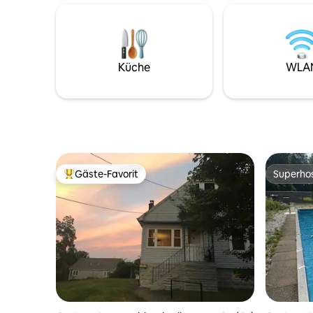
Gegend zu bieten hat. Gehe zu Fuß zu
Kühlschra
einigen der besten Restaurants in
Roku-Sti
Orange County oder lies einfach ein
Klimaanla
Buch in den Gärten ... Wirklich ein tolles
Kabel) Das ist unser Zuhause. Der
Preis-Leistungs-Verhältnis, da es eine
Konsum il
Küche
WLA
echte „Wohnung“ wie Umgebung ist ...
übermäßi
nicht nur ein Zimmer, mit allen
verboten.
Annehmlichkeiten und bietet Platz für
Kindern/H
bis zu 6 Personen
hörst, we
Gäste-Favorit
Superho
Beliebter Gäste-Favorit.
Superho