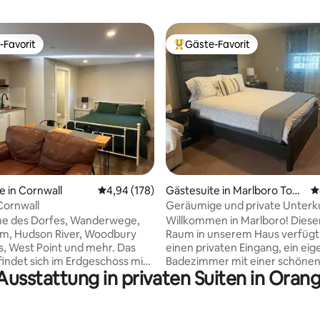
-Favorit
Gäste-Favorit
r Gäste-Favorit.
Beliebter Gäste-Favorit.
rtung: 4,94 von 5, 573 Bewertungen
e in Cornwall
Durchschnittliche Bewertung: 4,94 von 5, 1
4,94 (178)
Gästesuite in Marlboro Tow
D
nship
 Cornwall
Geräumige und private Unterk
Hudson Valley
he des Dorfes, Wanderwege,
Willkommen in Marlboro! Dieser
rm, Hudson River, Woodbury
Raum in unserem Haus verfügt
West Point und mehr. Das
einen privaten Eingang, ein ei
findet sich im Erdgeschoss mit
Badezimmer mit einer schönen
Ausstattung in privaten Suiten in Ora
vaten Eingang. Die Küchenzeile
einen Essbereich (keine Küche)
inen Konvektions-Toaster, ein
Teekessel und Kaffeemaschine
mit Töpfen/Pfannen, leichte
Toaster, eine Mikrowelle und e
nsilien, Kaffeemaschine und
Kühlschrank mit Gefrierfach. Es