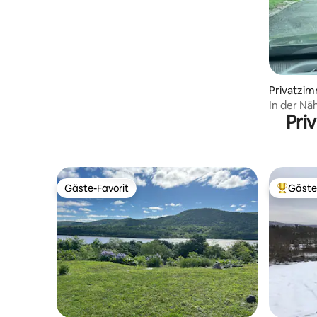
Privatzim
In der Nä
Pri
Gäste-Favorit
Gäste
Gäste-Favorit
Beliebte