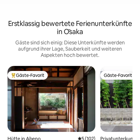
Erstklassig bewertete Ferienunterkünfte
in Ōsaka
Gäste sind sich einig: Diese Unterkünfte werden
aufgrund ihrer Lage, Sauberkeit und weiteren
Aspekten hoch bewertet.
Gäste-Favorit
Gäste-Favorit
Beliebter Gäste-Favorit.
Gäste-Favorit
Hütte in Abeno
Durchschnittliche Bewertung
5 (102)
Privatunterkunft 