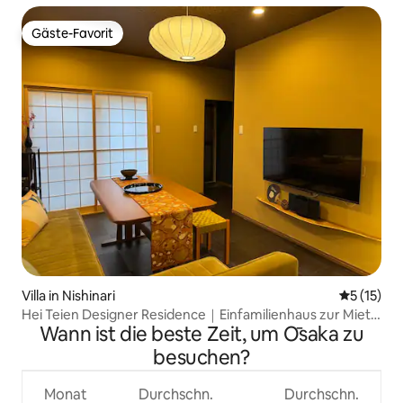
entfernt. In der Nähe gibt es Lebensmittelgeschäfte und
Supermärkte.
Gäste-Favorit
Gäste-Favorit
Villa in Nishinari
Durchschn
5 (15)
Hei Teien Designer Residence｜Einfamilienhaus zur Miete
Wann ist die beste Zeit, um Ōsaka zu
｜6 Gehminuten vom Bahnhof Kishinosato｜7 Minuten
von Namba｜Direktverbindung zum Flughafen Kansai｜
besuchen?
120 ㎡｜7 Personen｜3 Schlafzimmer, Wohnzimmer,
Küche
Monat
Durchschn.
Durchschn.