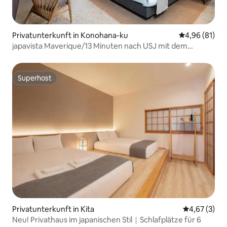
Privatunterkunft in Konohana-ku
Durchschnitt
4,96 (81)
japavista Maverique/13 Minuten nach USJ mit dem
Zug/2LDK
Superhost
Superhost
Privatunterkunft in Kita
Durchschnit
4,67 (3)
Neu! Privathaus im japanischen Stil｜Schlafplätze für 6