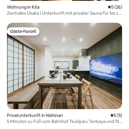
Wohnung in Kita
Durchschni
5 (26)
Zentrales Osaka | Unterkunft mit privater Sauna für bis zu
7 Personen
Gäste-Favorit
Gäste-Favorit
Privatunterkunft in Nishinari
Durchsch
5 (5)
5 Minuten zu Fuß vom Bahnhof Tsukijuku Tenkaya und 15
Minuten mit dem Zug von Namba Shinsaibashi Dotonbori