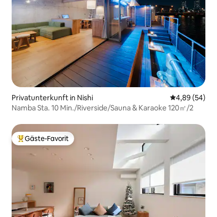
Privatunterkunft in Nishi
Durchschnittl
4,89 (54)
Namba Sta. 10 Min./Riverside/Sauna & Karaoke 120㎡/2
Gäste-Favorit
Beliebter Gäste-Favorit.