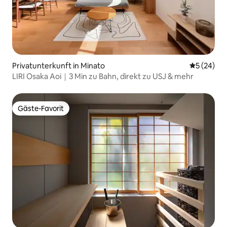
Privatunterkunft in Minato
Durchschni
5 (24)
LIRI Osaka Aoi｜3 Min zu Bahn, direkt zu USJ & mehr
Gäste-Favorit
Gäste-Favorit