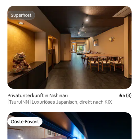
Superhost
Superhost
Privatunterkunft in Nishinari
Durchsch
5 (3)
[TsuruINN] Luxuriöses Japanisch, direkt nach KIX
Gäste-Favorit
Gäste-Favorit