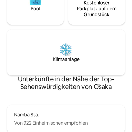
Außerdem, von Künstlern, die wir
Kostenloser
respektieren, Stoff, Grün, Garten,
Pool
Parkplatz auf dem
Dekoration und Werke, Eingangshalle
Grundstück
"!!!" usw., Bitte finden Sie Ihren
Favoriten. Und erleben Sie die alte, aber
kraftvolle Struktur des Gebäudes und
die Schönheit der Materialien.
Klimaanlage
Unterkünfte in der Nähe der Top-
Sehenswürdigkeiten von Ōsaka
Namba Sta.
Von 922 Einheimischen empfohlen