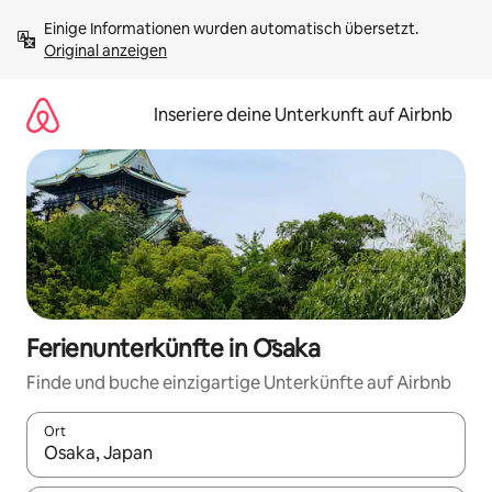
Zu
Einige Informationen wurden automatisch übersetzt. 
Inhalten
Original anzeigen
springen
Inseriere deine Unterkunft auf Airbnb
Ferienunterkünfte in Ōsaka
Finde und buche einzigartige Unterkünfte auf Airbnb
Ort
Wenn Ergebnisse verfügbar sind, navigiere mit den Pfeiltaste