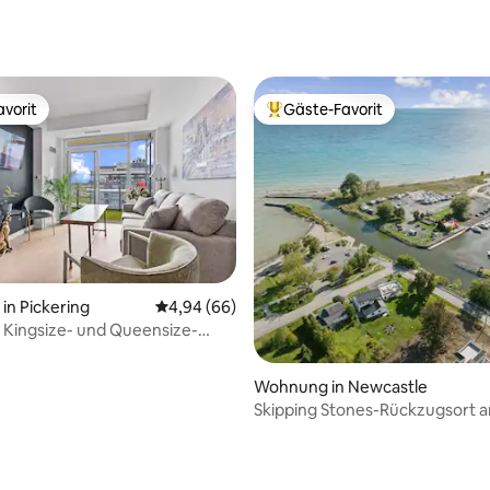
vorit
Gäste-Favorit
vorit
Beliebter Gäste-Favorit.
n Pickering
Durchschnittliche Bewertung: 4,94 von 5, 
4,94 (66)
, Kingsize- und Queensize-
N/in der Nähe von Toronto und
no
Wohnung in Newcastle
Skipping Stones-Rückzugsort 
APT4