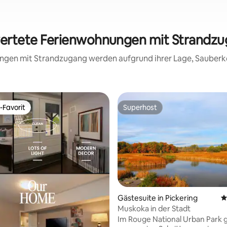
wertete Ferienwohnungen mit Strandz
nungen mit Strandzugang werden aufgrund ihrer Lage, Sauberk
-Favorit
Superhost
r Gäste-Favorit.
Superhost
Gästesuite in Pickering
D
rtung: 4,95 von 5, 127 Bewertungen
Muskoka in der Stadt
Im Rouge National Urban Park 