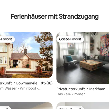
 Bewertung: 5 von 5, 3 Bewertungen
Ferienhäuser mit Strandzugang
-Favorit
Gäste-Favorit
r Gäste-Favorit.
Gäste-Favorit
erkunft in Bowmanville
Durchschnittliche Bewertung: 5 von 5, 
5 (18)
m Wasser • Whirlpool •
ertung: 4,95 von 5, 60 Bewertungen
Privatunterkunft in Markham
lle
Das Zen-Zimmer