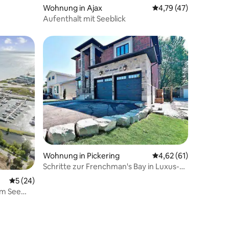
Wohnung in Ajax
Durchschnittliche Be
4,79 (47)
Aufenthalt mit Seeblick
66 Bewertungen
Wohnung in Pickering
Durchschnittliche Be
4,62 (61)
Schritte zur Frenchman's Bay in Luxus-
Kellerwohnung
Durchschnittliche Bewertung: 5 von 5, 24 Bewertungen
5 (24)
am See