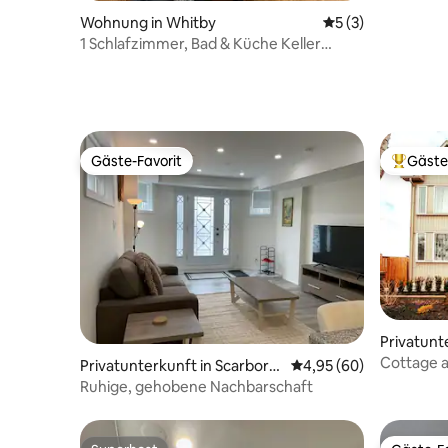
Wohnung in Whitby
Durchschnittliche
5 (3)
1 Schlafzimmer, Bad & Küche Keller
Monatlich verfügbar
Gäste-Favorit
Gäste
Gäste-Favorit
Beliebte
Privatunt
Cottage a
Privatunterkunft in Scarboro
Durchschnittliche Bew
4,95 (60)
Bowmanvi
ugh
Ruhige, gehobene Nachbarschaft