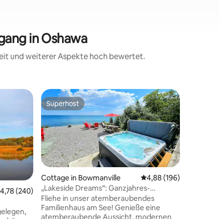
ugang in Oshawa
eit und weiterer Aspekte hoch bewertet.
Baumhaus
Superhost
Gäste-F
Superhost
Gäste-F
Baumhaus
Wald (30
Du wirst 
tausend 
Dein eig
mehrere
Pavillon,
Wasser, 
Wanderwe
Cottage in Bowmanville
Durchschnittliche Bew
4,88 (196)
deiner H
„Lakeside Dreams“: Ganzjahres-
urchschnittliche Bewertung: 4,78 von 5, 240 Bewertungen
4,78 (240)
deines A
Whirlpool mit Seeblick
Fliehe in unser atemberaubendes
sehen od
Familienhaus am See! Genieße eine
gelegen,
gelegene
atemberaubende Aussicht, modernen