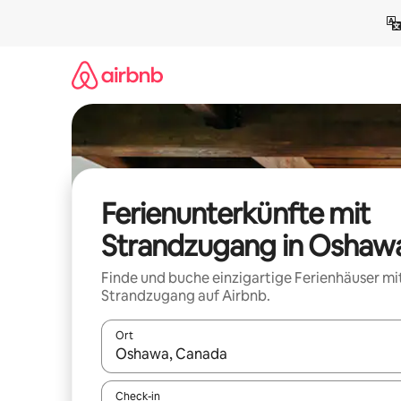
Zu
Inhalten
springen
Ferienunterkünfte mit
Strandzugang in Oshaw
Finde und buche einzigartige Ferienhäuser mi
Strandzugang auf Airbnb.
Ort
Wenn Ergebnisse verfügbar sind, navigiere mit d
Check-in