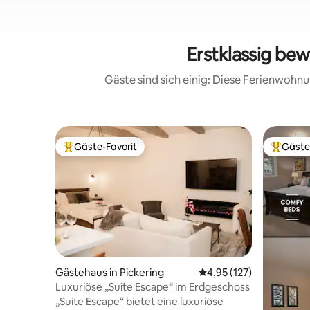
Erstklassig be
Gäste sind sich einig: Diese Ferienwoh
Gäste-Favorit
Gäste
Beliebter Gäste-Favorit.
Beliebte
Gästehaus in Pickering
Durchschnittliche Bewe
4,95 (127)
Luxuriöse „Suite Escape“ im Erdgeschoss
„Suite Escape“ bietet eine luxuriöse