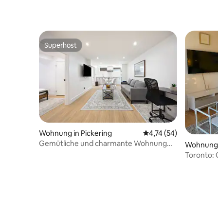
Ebene de
voll ausg
Superhost
Superhost
Wohnung in Pickering
Durchschnittliche Bew
4,74 (54)
Gemütliche und charmante Wohnung
Wohnung 
für 4 Personen | Ruhe und Privatsphäre
Toronto: 
Wohnung