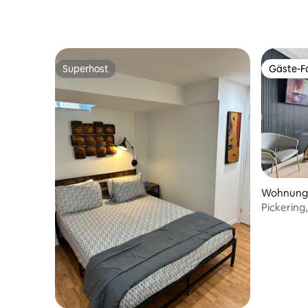
Superhost
Gäste-Fa
Superhost
Gäste-Fa
Wohnung i
Pickering
Bett/WLA
dem Casi