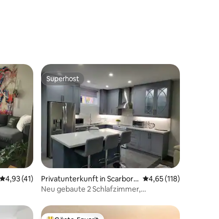
Superhost
Superhost
18 Bewertungen
Durchschnittliche Bewertung: 4,93 von 5, 41 Bewertungen
4,93 (41)
Privatunterkunft in Scarboro
Durchschnittliche Bew
4,65 (118)
ugh
Neu gebaute 2 Schlafzimmer,
komplettes Badezimmer & Küche