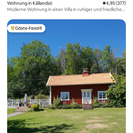
Wohnung in Kållandsö
Durchschnittli
4,95 (377)
Moderne Wohnung in einer Villa in ruhiger und friedlicher
Umgebung.
Gäste-Favorit
Beliebter Gäste-Favorit.