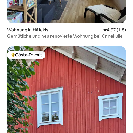
Wohnung in Hällekis
Durchschnittl
4,97 (118)
Gemütliche und neu renovierte Wohnung bei Kinnekulle
Gäste-Favorit
Beliebter Gäste-Favorit.