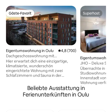
Gäste-Favorit
Superhost
Gäste-Favorit
Superhost
Eigentumswohnung in Oulu
Durchschnittliche Bewertung: 
4,8 (700)
Dachgeschosswohnung mit
Eigentumswohnun
Dachterrasse
Hier erwartet dich eine einzigartige,
JHO – Deluxe Stud
klimatisierte, wunderschön
Parkplatz + Klima
Übernachte in dies
eingerichtete Wohnung mit zwei
Studiowohnung im 
Schlafzimmern und Sauna in der
Innenstadt von Ou
obersten Etage in fantastischer Lage in
Wohnung verfügt ü
der Nähe des Zentrums von Oulu.
Beliebte Ausstattung in
ausgestattete Küc
ELEKTROAUTO AUFLADEN 10 €/Tag.
und einen geräumi
Ferienunterkünften in Oulu
Eine einzigartige, breitere Dachterrasse,
Hauptmerkmale: ✔
die nach Süden ausgerichtet ist, ist der
ganze Jahr über k
Traum eines Sonnenanbeters. Große
Private Sauna – E
Fenster und eine große Schiebetür zum
einem langen Tag 