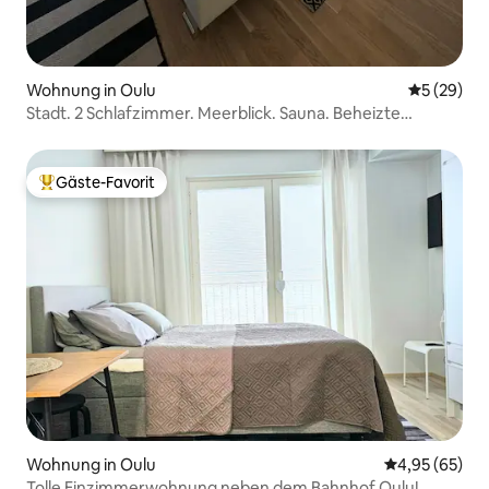
Wohnung in Oulu
Durchschni
5 (29)
Stadt. 2 Schlafzimmer. Meerblick. Sauna. Beheizte
Garage.
Gäste-Favorit
Beliebter Gäste-Favorit.
Wohnung in Oulu
Durchschnittl
4,95 (65)
Tolle Einzimmerwohnung neben dem Bahnhof Oulu!