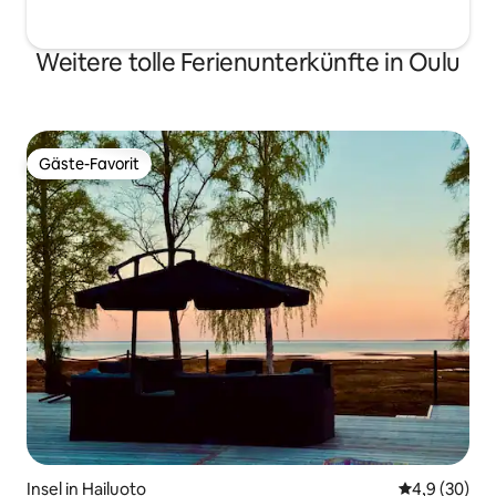
Weitere tolle Ferienunterkünfte in Oulu
Gäste-Favorit
Gäste-Favorit
Insel in Hailuoto
Durchschnitt
4,9 (30)