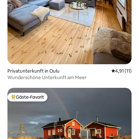
Privatunterkunft in Oulu
Durchschnitt
4,91 (11)
Wunderschöne Unterkunft am Meer
Gäste-Favorit
Beliebter Gäste-Favorit.