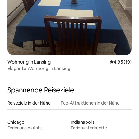
Wohnung in Lansing
Durchschnitt
4,95 (19)
Elegante Wohnung in Lansing
Spannende Reiseziele
Reiseziele in der Nähe
Top-Attraktionen in der Nähe
Chicago
Indianapolis
Ferienunterkünfte
Ferienunterkünfte