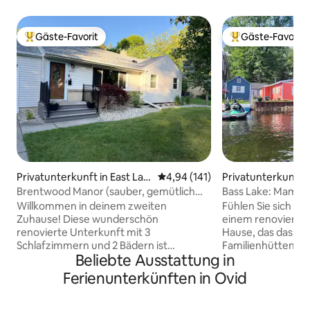
Gäste-Favorit
Gäste-Favorit
Beliebter Gäste-Favorit.
Beliebter Gäste-F
Privatunterkunft in East Lan
Durchschnittliche Bewertung: 4
4,94 (141)
Privatunterkunft 
sing
rg
Brentwood Manor (sauber, gemütlich
Bass Lake: Mamas
und friedlich)
Willkommen in deinem zweiten
Fühlen Sie sich be
Zuhause! Diese wunderschön
einem renovierten
renovierte Unterkunft mit 3
Hause, das das tra
Schlafzimmern und 2 Bädern ist
Familienhüttengef
Beliebte Ausstattung in
blitzsauber, stilvoll und auf Komfort
sauberen, moderne
ausgelegt. Eingebettet in eine ruhige
Das Hotel liegt a
Ferienunterkünften in Ovid
Gegend, nur wenige Minuten von der
Acre großen Bass L
Innenstadt entfernt, genießt du die
Sportarten bietet