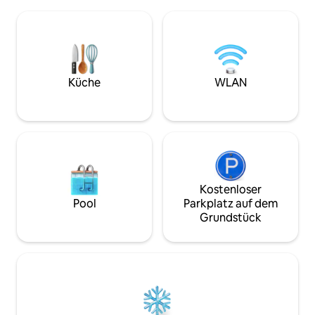
perfekte Mischung aus Entspannung
während aller Jah
und Komfort. Das fertiggestellte
genossen werden.
Untergeschoss bietet viele Extras! Egal,
näher rückt, beach
ob du geschäftlich hier bist, einen
Jagdrevier nur 1
Wochenendurlaub machst oder Zeit mit
entfernt ist. Das In
der Familie verbringst, dieses Haus
Mischung aus rust
bietet alles, was du für einen
und modernen Akze
Küche
WLAN
angenehmen und unvergesslichen
Zuhause und kein 
Aufenthalt benötigst. Bitte beachte:
Eigenheiten vorfin
Partys oder große Versammlungen sind
einzelnen Zuhaus
nicht erlaubt.
Kostenloser
Pool
Parkplatz auf dem
Grundstück