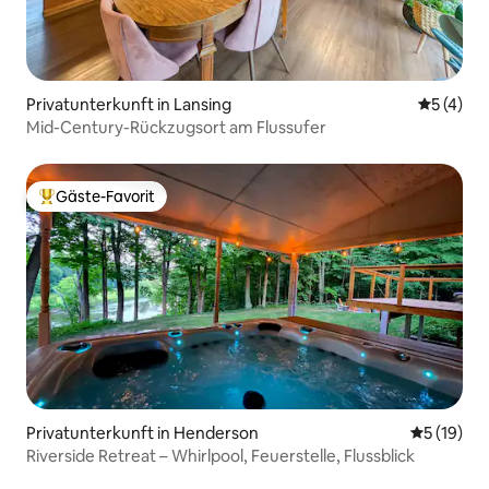
Privatunterkunft in Lansing
Durchsch
5 (4)
Mid-Century-Rückzugsort am Flussufer
Gäste-Favorit
Beliebter Gäste-Favorit.
Privatunterkunft in Henderson
Durchschn
5 (19)
Riverside Retreat – Whirlpool, Feuerstelle, Flussblick