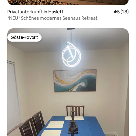
Privatunterkunft in Haslett
Durchschni
5 (28)
*NEU* Schönes modernes Seehaus Retreat
Gäste-Favorit
Gäste-Favorit