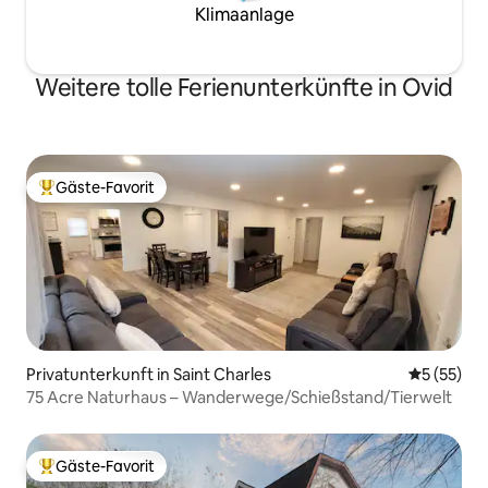
Klimaanlage
Weitere tolle Ferienunterkünfte in Ovid
Gäste-Favorit
Beliebter Gäste-Favorit.
Privatunterkunft in Saint Charles
Durchschn
5 (55)
75 Acre Naturhaus – Wanderwege/Schießstand/Tierwelt
Gäste-Favorit
Beliebter Gäste-Favorit.