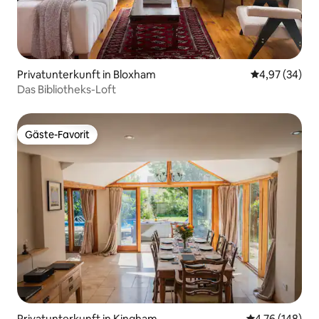
Privatunterkunft in Bloxham
Durchschnittl
4,97 (34)
Das Bibliotheks-Loft
Gäste-Favorit
Gäste-Favorit
Privatunterkunft in Kingham
Durchschnittl
4,76 (148)