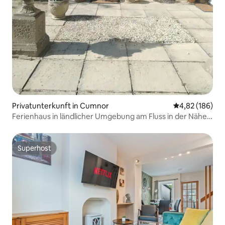
Privatunterkunft in Cumnor
Durchschnittli
4,82 (186)
Ferienhaus in ländlicher Umgebung am Fluss in der Nähe
von Oxford
Superhost
Superhost