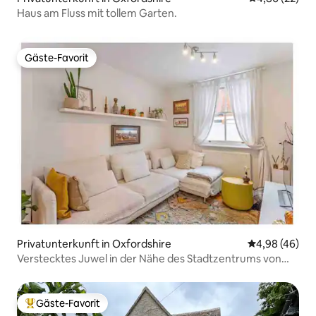
Haus am Fluss mit tollem Garten.
Gäste-Favorit
Gäste-Favorit
Privatunterkunft in Oxfordshire
Durchschnittl
4,98 (46)
Verstecktes Juwel in der Nähe des Stadtzentrums von
Oxford mit Garten
Gäste-Favorit
Beliebter Gäste-Favorit.