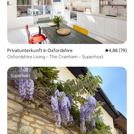
Privatunterkunft in Oxfordshire
Durchschnittl
4,86 (79)
Oxfordshire Living – The Cranham – Superhost
Superhost
Superhost