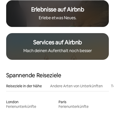
Erlebnisse auf Airbnb
Erlebe etwas Neues.
Services auf Airbnb
Mach deinen Aufenthalt noch besser
Spannende Reiseziele
Reiseziele in der Nähe
Andere Arten von Unterkünften
To
London
Paris
Ferienunterkünfte
Ferienunterkünfte