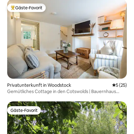
Gäste-Favorit
Beliebter Gäste-Favorit.
Privatunterkunft in Woodstock
Durchschn
5 (25)
Gemütliches Cottage in den Cotswolds | Bauernhaus
„Blenheim & Soho“
Gäste-Favorit
Gäste-Favorit