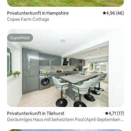
Privatunterkunft in Hampshire
Durchschnittl
4,96 (46)
Copse Farm Cottage
Superhost
Superhost
Privatunterkunft in Tilehurst
Durchschnitt
4,71 (17)
Geräumiges Haus mit beheiztem Pool (April-September)
in Tilehurst