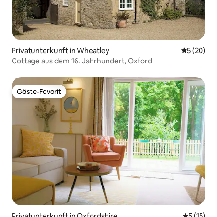
Privatunterkunft in Wheatley
Durchschni
5 (20)
Cottage aus dem 16. Jahrhundert, Oxford
Gäste-Favorit
Gäste-Favorit
Privatunterkunft in Oxfordshire
Durchschn
5 (15)