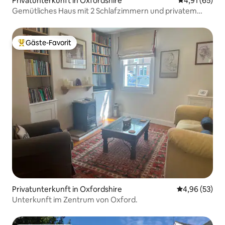
Privatunterkunft in Oxfordshire
Durchschnitt
4,91 (65)
Gemütliches Haus mit 2 Schlafzimmern und privatem
Garten
Gäste-Favorit
Beliebter Gäste-Favorit.
Privatunterkunft in Oxfordshire
Durchschnittl
4,96 (53)
Unterkunft im Zentrum von Oxford.