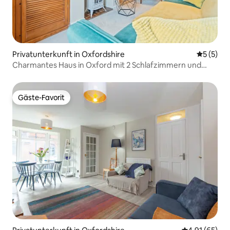
Privatunterkunft in Oxfordshire
Durchsch
5 (5)
Charmantes Haus in Oxford mit 2 Schlafzimmern und
privatem Garten
Gäste-Favorit
Gäste-Favorit