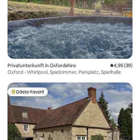
Privatunterkunft in Oxfordshire
Durchschnittl
4,95 (39)
Oxford - Whirlpool, Spielzimmer, Parkplatz, Spielhalle
Gäste-Favorit
Beliebter Gäste-Favorit.