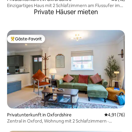
Einzigartiges Haus mit 2 Schlafzimmern am Flussufer im
Private Häuser mieten
Zentrum von Oxford
Gäste-Favorit
Beliebter Gäste-Favorit.
Privatunterkunft in Oxfordshire
Durchschnitt
4,91 (76)
Zentral in Oxford, Wohnung mit 2 Schlafzimmern ·
Kostenlose Parkplätze · In der Nähe des Bahnhofs