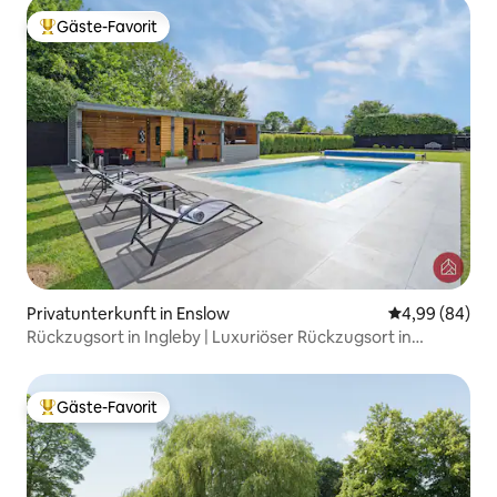
Gäste-Favorit
Beliebter Gäste-Favorit.
Privatunterkunft in Enslow
Durchschnittl
4,99 (84)
Rückzugsort in Ingleby | Luxuriöser Rückzugsort in
Oxfordshire
Gäste-Favorit
Beliebter Gäste-Favorit.