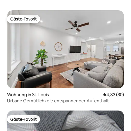
Gäste-Favorit
Gäste-Favorit
Wohnung in St. Louis
Durchschnittl
4,83 (30)
Urbane Gemütlichkeit: entspannender Aufenthalt
Gäste-Favorit
Gäste-Favorit