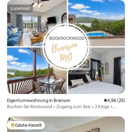
Superhost
Superhost
Eigentumswohnung in Branson
Durchschnittl
4,96 (25)
Buchen Sie Rockwood + Zugang zum See + 2 Kings +
Haustiere OK + SDC
Gäste-Favorit
Beliebter Gäste-Favorit.