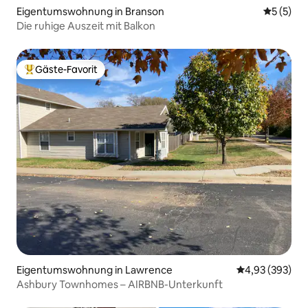
Eigentumswohnung in Branson
Durchsch
5 (5)
Die ruhige Auszeit mit Balkon
Gäste-Favorit
Beliebter Gäste-Favorit.
Eigentumswohnung in Lawrence
Durchschnittli
4,93 (393)
Ashbury Townhomes – AIRBNB-Unterkunft