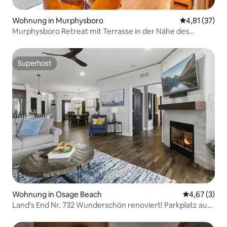
Wohnung in Murphysboro
Durchschnitt
4,81 (37)
Murphysboro Retreat mit Terrasse in der Nähe des
Kinkaid Lake!
Superhost
Superhost
Wohnung in Osage Beach
Durchschnit
4,67 (3)
Land's End Nr. 732 Wunderschön renoviert! Parkplatz auf
gleicher Ebene!