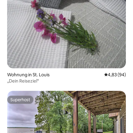
Wohnung in St. Louis
Durchschnittl
4,83 (94)
„Dein Reiseziel“
Superhost
Superhost