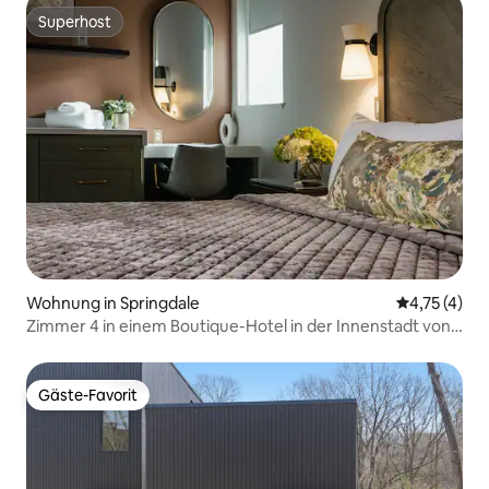
Superhost
Superhost
Wohnung in Springdale
Durchschnit
4,75 (4)
Zimmer 4 in einem Boutique-Hotel in der Innenstadt von
Springdale, barrierefrei
Gäste-Favorit
Gäste-Favorit