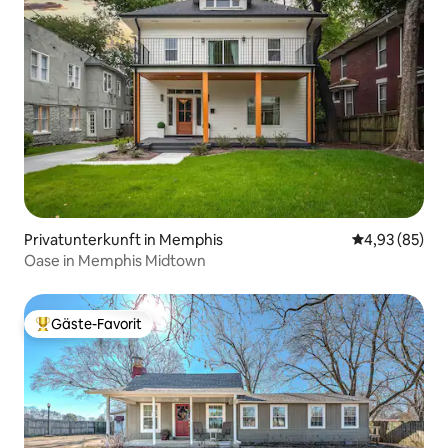
Privatunterkunft in Memphis
Durchschnittl
4,93 (85)
Oase in Memphis Midtown
Gäste-Favorit
Beliebter Gäste-Favorit.