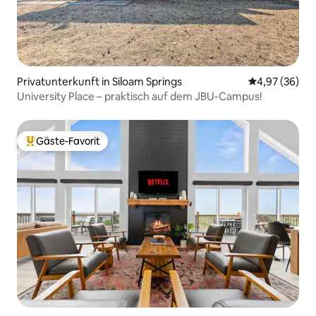
Privatunterkunft in Siloam Springs
Durchschnittl
4,97 (36)
University Place – praktisch auf dem JBU-Campus!
Gäste-Favorit
Beliebter Gäste-Favorit.