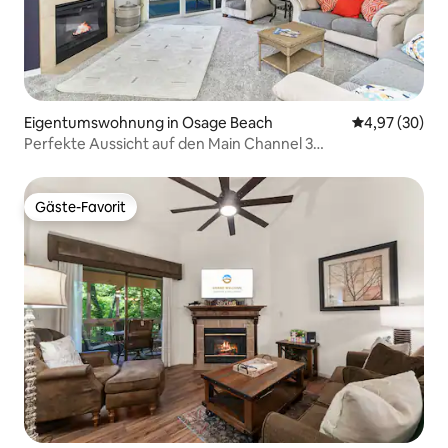
Eigentumswohnung in Osage Beach
Durchschnittl
4,97 (30)
Perfekte Aussicht auf den Main Channel 3
Schlafzimmer/2 Bäder/4 Schlafzimmer insgesamt
Gäste-Favorit
Gäste-Favorit