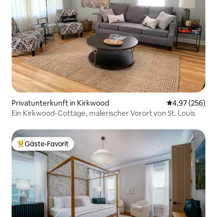
Privatunterkunft in Kirkwood
Durchschnittli
4,97 (256)
Ein Kirkwood-Cottage, malerischer Vorort von St. Louis
Gäste-Favorit
Beliebter Gäste-Favorit.