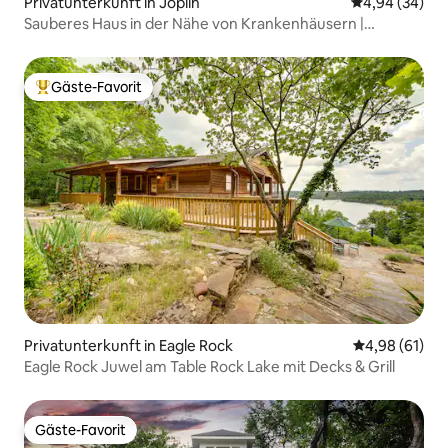
Privatunterkunft in Joplin
Durchschnittl
4,94 (34)
Sauberes Haus in der Nähe von Krankenhäusern |
Kingsize-Bett | Schnelles WLAN
Gäste-Favorit
Beliebter Gäste-Favorit.
Privatunterkunft in Eagle Rock
Durchschnitt
4,98 (61)
Eagle Rock Juwel am Table Rock Lake mit Decks & Grill
Gäste-Favorit
Gäste-Favorit