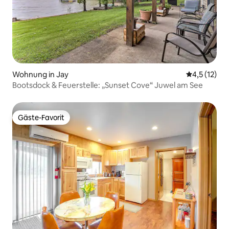
Wohnung in Jay
Durchschnit
4,5 (12)
Bootsdock & Feuerstelle: „Sunset Cove“ Juwel am See
Gäste-Favorit
Gäste-Favorit