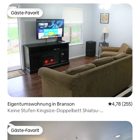
Gäste-Favorit
Gäste-Favorit
Eigentumswohnung in Branson
Durchschnittl
4,78 (255)
Keine Stufen Kingsize-Doppelbett Shiatsu-
Massagesessel/Strand!
Gäste-Favorit
Gäste-Favorit