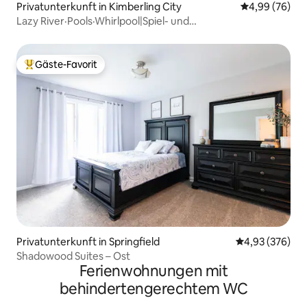
Privatunterkunft in Kimberling City
Durchschnittl
4,99 (76)
Lazy River·Pools·Whirlpool|Spiel- und
Theaterzimmer|Seeblick
Gäste-Favorit
Beliebter Gäste-Favorit.
Privatunterkunft in Springfield
Durchschnittli
4,93 (376)
Shadowood Suites – Ost
Ferienwohnungen mit
behindertengerechtem WC