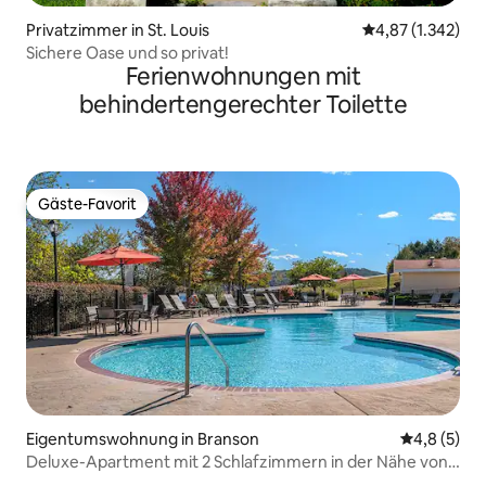
Privatzimmer in St. Louis
Durchschnittlic
4,87 (1.342)
Sichere Oase und so privat!
Ferienwohnungen mit
behindertengerechter Toilette
Gäste-Favorit
Gäste-Favorit
Eigentumswohnung in Branson
Durchschni
4,8 (5)
Deluxe-Apartment mit 2 Schlafzimmern in der Nähe von
Silver Dollar und Wasserparks!