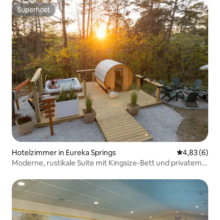
Superhost
Superhost
Hotelzimmer in Eureka Springs
Durchschnitt
4,83 (6)
Moderne, rustikale Suite mit Kingsize-Bett und privatem
Balkon