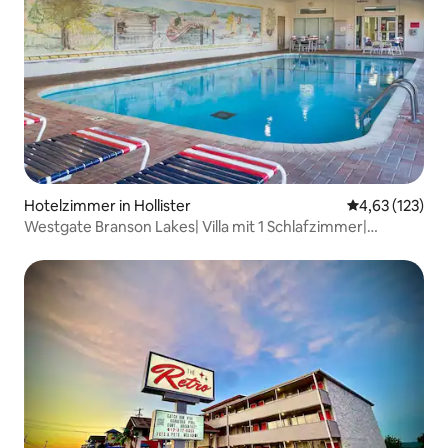
Hotelzimmer in Hollister
Durchschnittl
4,63 (123)
Westgate Branson Lakes| Villa mit 1 Schlafzimmer|
Innenpool