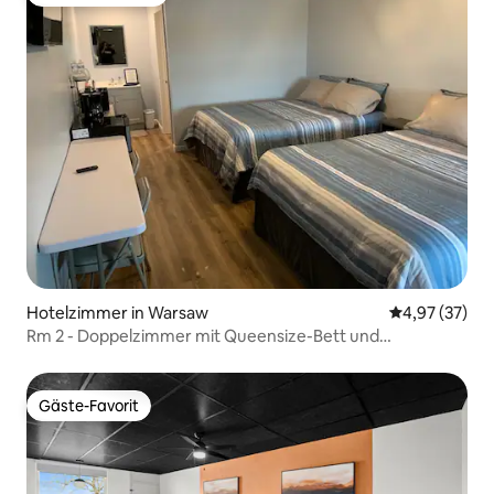
Beliebter Gäste-Favorit.
Hotelzimmer in Warsaw
Durchschnitt
4,97 (37)
Rm 2 - Doppelzimmer mit Queensize-Bett und
Wasserblick (2. Stock)
Gäste-Favorit
Gäste-Favorit