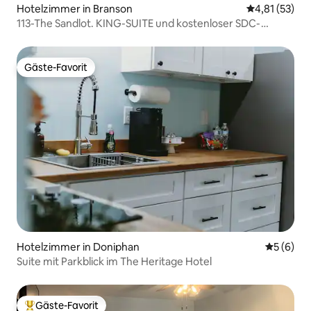
Hotelzimmer in Branson
Durchschnitt
4,81 (53)
113-The Sandlot. KING-SUITE und kostenloser SDC-
Shuttle
Gäste-Favorit
Gäste-Favorit
Hotelzimmer in Doniphan
Durchschn
5 (6)
Suite mit Parkblick im The Heritage Hotel
Gäste-Favorit