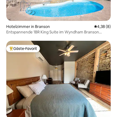
Hotelzimmer in Branson
Durchschnitt
4,38 (8)
Entspannende 1BR King Suite im Wyndham Branson
Meadows
Gäste-Favorit
Beliebter Gäste-Favorit.