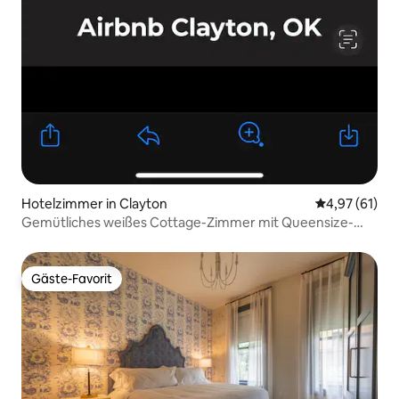
Hotelzimmer in Clayton
Durchschnitt
4,97 (61)
Gemütliches weißes Cottage-Zimmer mit Queensize-
Bett Suite #2 Clayton, OK
Gäste-Favorit
Gäste-Favorit