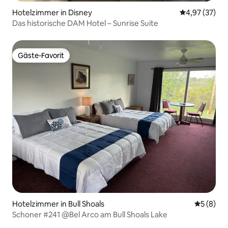
Hotelzimmer in Disney
Durchschnitt
4,97 (37)
Das historische DAM Hotel – Sunrise Suite
Gäste-Favorit
Gäste-Favorit
Hotelzimmer in Bull Shoals
Durchschn
5 (8)
Schoner #241 @Bel Arco am Bull Shoals Lake