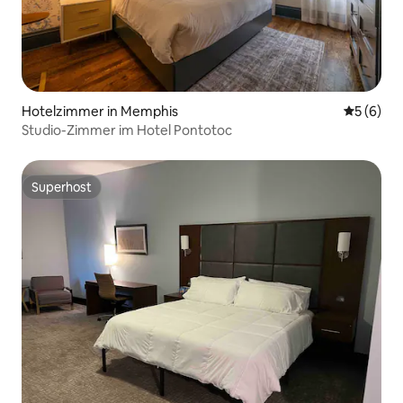
Hotelzimmer in Memphis
Durchschn
5 (6)
Studio-Zimmer im Hotel Pontotoc
Superhost
Superhost