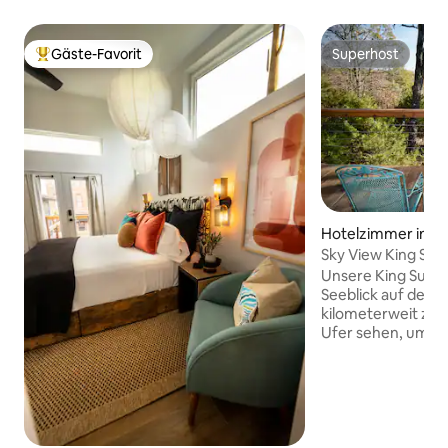
Gäste-Favorit
Superhost
Beliebter Gäste-Favorit.
Superhost
Hotelzimmer in Eu
Sky View King Suit
Unsere King Suite
Seeblick auf dem
kilometerweit zu
Ufer sehen, umge
Gelände. Es hat e
der Mitte des Jah
einschließlich Mu
Wandkunst, eine F
Gitarre und Spark
die so geneigt sin