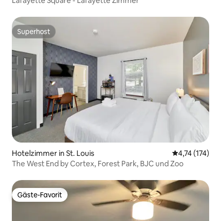
Lafayette Square - Lafayette Zimmer
Superhost
Superhost
Hotelzimmer in St. Louis
Durchschnittl
4,74 (174)
The West End by Cortex, Forest Park, BJC und Zoo
Gäste-Favorit
Gäste-Favorit