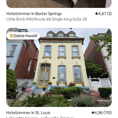
Hotelzimmer in Baxter Springs
Durchschnit
4,67 (3)
Little Brick INN/Route 66 Single King Suite 29
Gäste-Favorit
Beliebter Gäste-Favorit.
Hotelzimmer in St. Louis
Durchschnittl
4,96 (110)