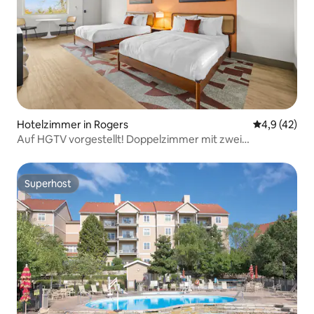
Hotelzimmer in Rogers
Durchschnit
4,9 (42)
Auf HGTV vorgestellt! Doppelzimmer mit zwei
Queensize-Betten im Arka Motel
Superhost
Superhost