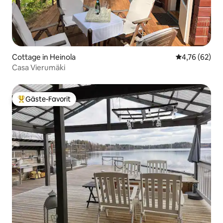
Cottage in Heinola
Durchschnitt
4,76 (62)
Casa Vierumäki
Gäste-Favorit
Beliebter Gäste-Favorit.