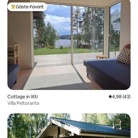
Gäste-Favorit
Beliebter Gäste-Favorit.
Cottage in Iitti
Durchschnittl
4,98 (43)
Villa Peltoranta