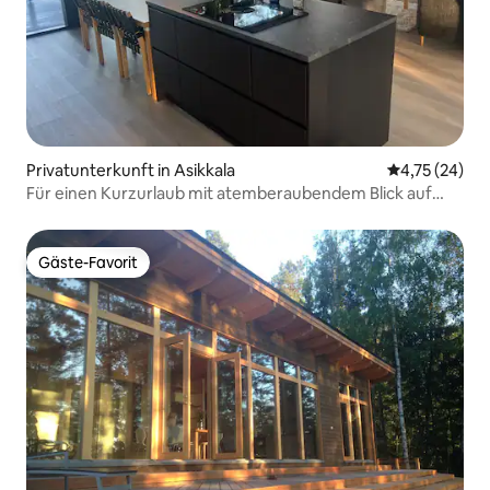
Privatunterkunft in Asikkala
Durchschnitt
4,75 (24)
Für einen Kurzurlaub mit atemberaubendem Blick auf
den See
Gäste-Favorit
Gäste-Favorit