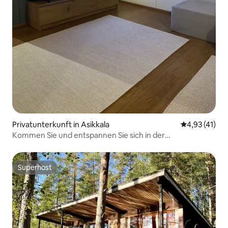
Privatunterkunft in Asikkala
Durchschnitt
4,93 (41)
Kommen Sie und entspannen Sie sich in der
wunderschönen Natur von Vääksy!
Superhost
Superhost