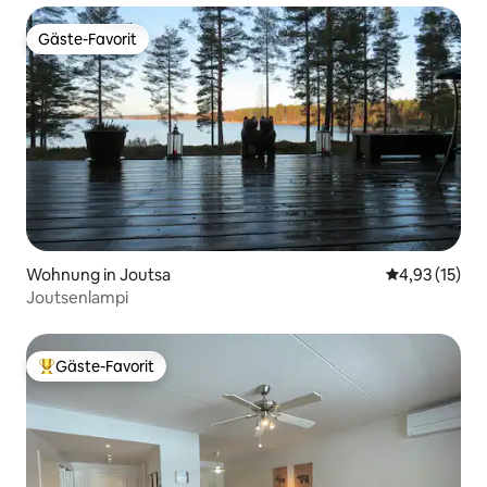
Gäste-Favorit
Gäste-Favorit
Wohnung in Joutsa
Durchschnitt
4,93 (15)
Joutsenlampi
Gäste-Favorit
Beliebter Gäste-Favorit.