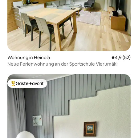
Wohnung in Heinola
Durchschnit
4,9 (52)
Neue Ferienwohnung an der Sportschule Vierumäki
Gäste-Favorit
Beliebter Gäste-Favorit.