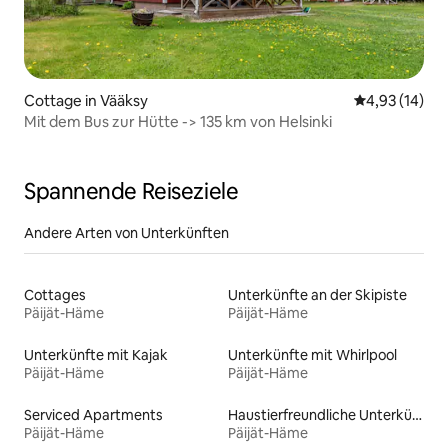
Cottage in Vääksy
Durchschnitt
4,93 (14)
Mit dem Bus zur Hütte -> 135 km von Helsinki
Spannende Reiseziele
Andere Arten von Unterkünften
Cottages
Unterkünfte an der Skipiste
Päijät-Häme
Päijät-Häme
Unterkünfte mit Kajak
Unterkünfte mit Whirlpool
Päijät-Häme
Päijät-Häme
Serviced Apartments
Haustierfreundliche Unterkünfte
Päijät-Häme
Päijät-Häme