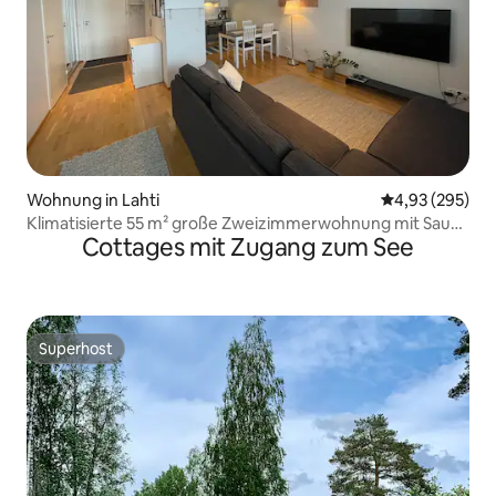
Wohnung in Lahti
Durchschnittli
4,93 (295)
Klimatisierte 55 m² große Zweizimmerwohnung mit Sauna
Cottages mit Zugang zum See
im Hafen von Lahti
Superhost
Superhost