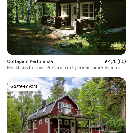
Cottage in Pertunmaa
Durchschnittl
4,78 (80)
Blockhaus für zwei Personen mit gemeinsamer Sauna am
Abend
Gäste-Favorit
Gäste-Favorit