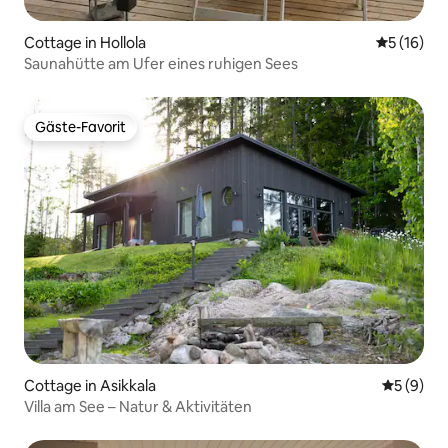
Cottage in Hollola
Durchschn
5 (16)
Saunahütte am Ufer eines ruhigen Sees
Gäste-Favorit
Gäste-Favorit
Cottage in Asikkala
Durchschn
5 (9)
Villa am See – Natur & Aktivitäten