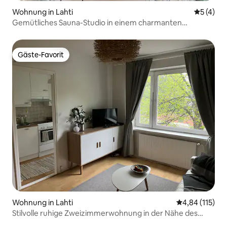
Wohnung in Lahti
Durchsch
5 (4)
Gemütliches Sauna-Studio in einem charmanten
Holzgebäude
Gäste-Favorit
Gäste-Favorit
Wohnung in Lahti
Durchschnittl
4,84 (115)
Stilvolle ruhige Zweizimmerwohnung in der Nähe des
Zentrums