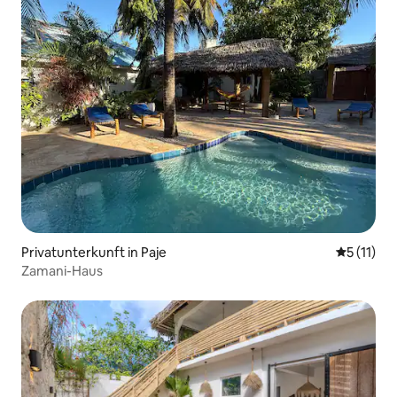
Privatunterkunft in Paje
Durchschn
5 (11)
Zamani-Haus