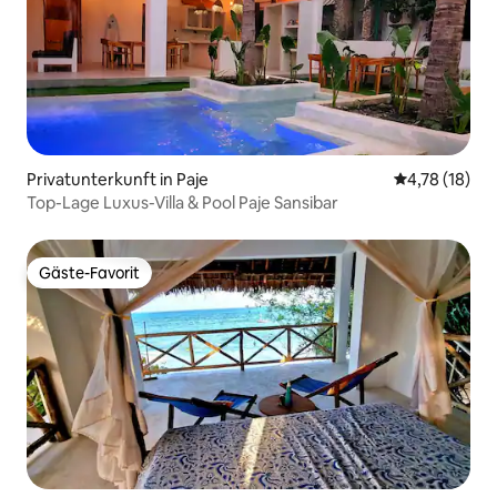
Privatunterkunft in Paje
Durchschnitt
4,78 (18)
Top-Lage Luxus-Villa & Pool Paje Sansibar
Gäste-Favorit
Gäste-Favorit