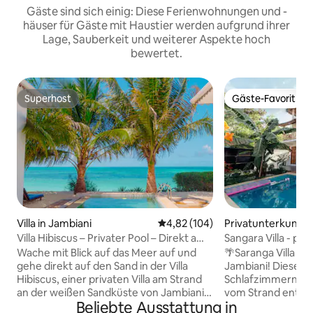
Gäste sind sich einig: Diese Ferienwohnungen und -
häuser für Gäste mit Haustier werden aufgrund ihrer
Lage, Sauberkeit und weiterer Aspekte hoch
bewertet.
Superhost
Gäste-Favorit
Superhost
Gäste-Favorit
Villa in Jambiani
Durchschnittliche Bewertung: 4
4,82 (104)
Privatunterkunft i
Villa Hibiscus – Privater Pool – Direkt am
Sangara Villa - pri
Strand
Villa
Wache mit Blick auf das Meer auf und
🌴Saranga Villa - 
gehe direkt auf den Sand in der Villa
Jambiani! Diese Vil
Hibiscus, einer privaten Villa am Strand
Schlafzimmern is
an der weißen Sandküste von Jambiani.
vom Strand entfer
Beliebte Ausstattung in
Vier Schlafzimmer mit eigenem Bad
privaten Pool, So