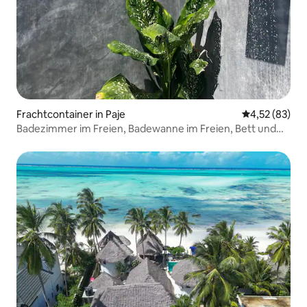
Frachtcontainer in Paje
Durchschnitt
4,52 (83)
Badezimmer im Freien, Badewanne im Freien, Bett und
Küche