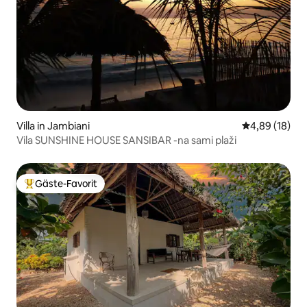
Villa in Jambiani
Durchschnitt
4,89 (18)
Vila SUNSHINE HOUSE SANSIBAR -na sami plaži
Gäste-Favorit
Beliebter Gäste-Favorit.