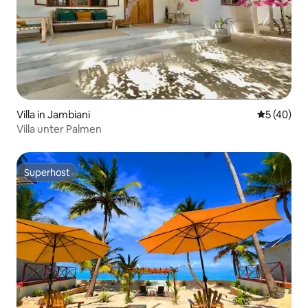
Villa in Jambiani
Durchschni
5 (40)
Villa unter Palmen
Superhost
Superhost