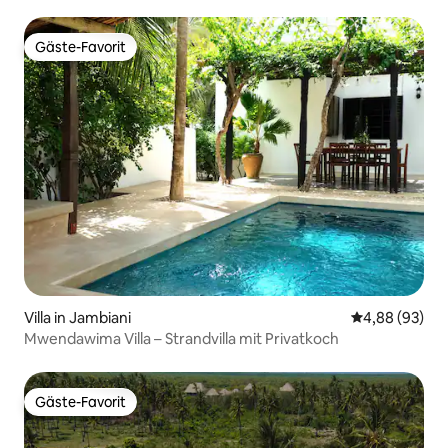
Strand
Gäste-Favorit
Gäste-Favorit
Villa in Jambiani
Durchschnittl
4,88 (93)
Mwendawima Villa – Strandvilla mit Privatkoch
Gäste-Favorit
Gäste-Favorit