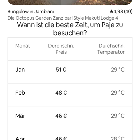
Bungalow in Jambiani
Durchschnittl
4,98 (40)
Die Octopus Garden Zanzibari Style Makuti Lodge 4
Wann ist die beste Zeit, um Paje zu
besuchen?
Monat
Durchschn.
Durchschn.
Preis
Temperatur
Jan
51 €
29 °C
Feb
48 €
29 °C
Mär
46 €
29 °C
Apr
46 €
28 °C