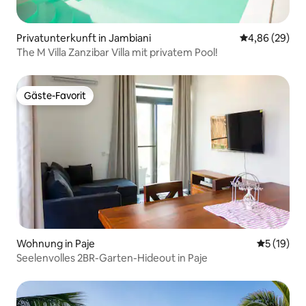
Privatunterkunft in Jambiani
Durchschnittl
4,86 (29)
The M Villa Zanzibar Villa mit privatem Pool!
Gäste-Favorit
Gäste-Favorit
Wohnung in Paje
Durchschn
5 (19)
Seelenvolles 2BR-Garten-Hideout in Paje