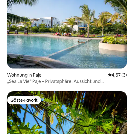
Wohnung in Paje
Durchschnit
4,67 (3)
„Sea La Vie“ Paje – Privatsphäre, Aussicht und
Lagunenpool!
Gäste-Favorit
Gäste-Favorit