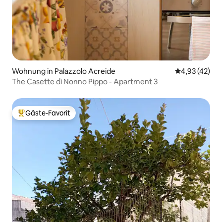
Wohnung in Palazzolo Acreide
Durchschnitt
4,93 (42)
The Casette di Nonno Pippo - Apartment 3
Gäste-Favorit
Beliebter Gäste-Favorit.