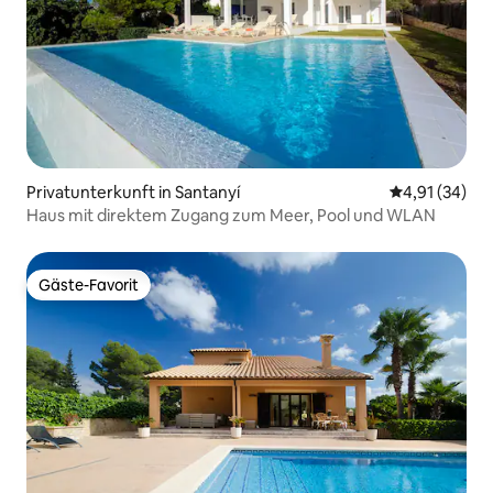
Privatunterkunft in Santanyí
Durchschnitt
4,91 (34)
Haus mit direktem Zugang zum Meer, Pool und WLAN
Gäste-Favorit
Gäste-Favorit