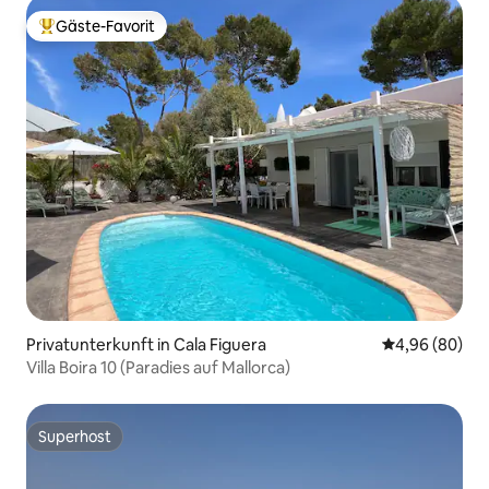
Gäste-Favorit
Beliebter Gäste-Favorit.
Privatunterkunft in Cala Figuera
Durchschnittl
4,96 (80)
Villa Boira 10 (Paradies auf Mallorca)
Superhost
Superhost