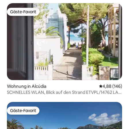
Gäste-Favorit
Gäste-Favorit
Wohnung in Alcúdia
Durchschnittli
4,88 (146)
SCHNELLES WLAN, Blick auf den Strand ETVPL/14762 LA
MAREA
Gäste-Favorit
Gäste-Favorit