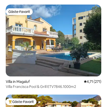
STRAND
Gäste-Favorit
Gäste-Favorit
Villa in Magaluf
Durchschnittl
4,71 (271)
Villa Francisca Pool & Grill ETV7846.1000m2
Gäste-Favorit
Beliebter Gäste-Favorit.