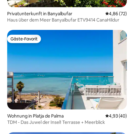
Privatunterkunft in Banyalbufar
Durchschnittl
4,86 (72)
Haus über dem Meer Banyalbufar ETV9414 CanaHildur
Gäste-Favorit
Gäste-Favorit
Wohnung in Platja de Palma
Durchschnittl
4,93 (40)
TDM - Das Juwel der Insel! Terrasse + Meerblick