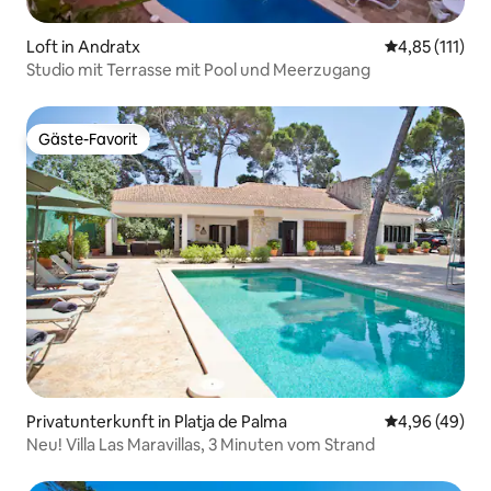
Loft in Andratx
Durchschnittl
4,85 (111)
Studio mit Terrasse mit Pool und Meerzugang
Gäste-Favorit
Gäste-Favorit
Privatunterkunft in Platja de Palma
Durchschnittl
4,96 (49)
Neu! Villa Las Maravillas, 3 Minuten vom Strand