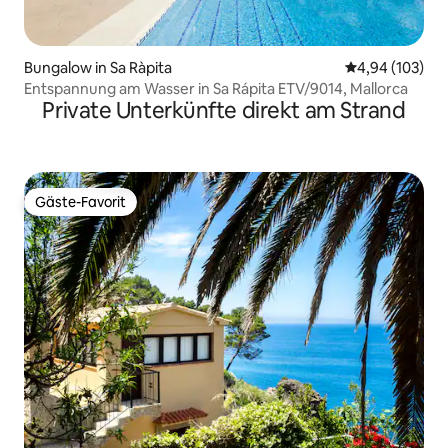
Bungalow in Sa Ràpita
Durchschnittli
4,94 (103)
Entspannung am Wasser in Sa Rápita ETV/9014, Mallorca
Private Unterkünfte direkt am Strand
Gäste-Favorit
Gäste-Favorit