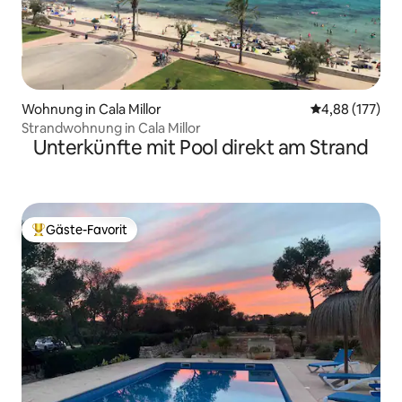
Wohnung in Cala Millor
Durchschnittl
4,88 (177)
Strandwohnung in Cala Millor
Unterkünfte mit Pool direkt am Strand
Gäste-Favorit
Beliebter Gäste-Favorit.