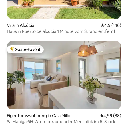
Villa in Alcúdia
Durchschnitt
4,9 (146)
Haus in Puerto de alcudia 1 Minute vom Strand entfernt
Gäste-Favorit
Beliebter Gäste-Favorit.
Eigentumswohnung in Cala Millor
Durchschnittl
4,99 (88)
Sa Maniga 6H. Atemberaubender Meerblick im 6. Stock!