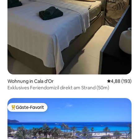
Wohnung in Cala d’Or
Durchschnittli
4,88 (193)
Exklusives Feriendomizil direkt am Strand (50m)
Gäste-Favorit
Beliebter Gäste-Favorit.