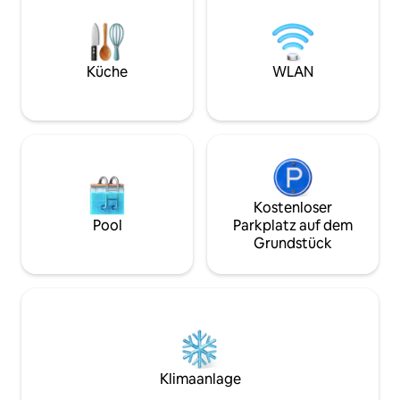
immer organisiert hast. Und der
Wechsel von Handtüchern und
Bettwäsche während des Aufenthalts
regelmäßig. Sie haben einen
kostenlosen, gut ausgestatteten Platz
Küche
WLAN
für die Fahrräder ihrer Kunden.
Kostenloser
Pool
Parkplatz auf dem
Grundstück
Klimaanlage