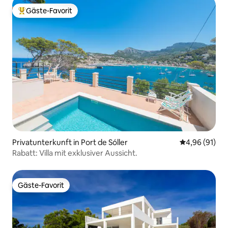
Gäste-Favorit
Beliebter Gäste-Favorit.
Privatunterkunft in Port de Sóller
Durchschnitt
4,96 (91)
Rabatt: Villa mit exklusiver Aussicht.
Gäste-Favorit
Gäste-Favorit