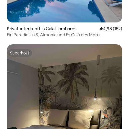
Privatunterkunft in Cala Llombards
Durchschnittl
4,98 (152)
Ein Paradies in S, Almonia und Es Caló des Moro
Superhost
Superhost