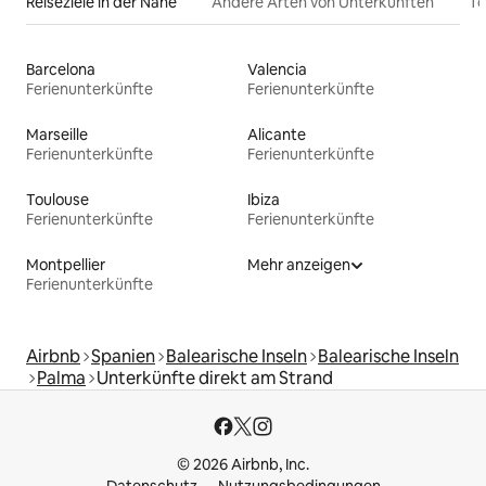
Reiseziele in der Nähe
Andere Arten von Unterkünften
To
Barcelona
Valencia
Ferienunterkünfte
Ferienunterkünfte
Marseille
Alicante
Ferienunterkünfte
Ferienunterkünfte
Toulouse
Ibiza
Ferienunterkünfte
Ferienunterkünfte
Montpellier
Mehr anzeigen
Ferienunterkünfte
Airbnb
Spanien
Balearische Inseln
Balearische Inseln
Palma
Unterkünfte direkt am Strand
© 2026 Airbnb, Inc.