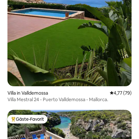
Villa in Valldemossa
Durchschnitt
4,77 (79)
Villa Mestral 24 - Puerto Valldemossa - Mallorca.
Gäste-Favorit
Beliebter Gäste-Favorit.