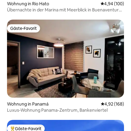
Wohnung in Rio Hato
Durchschnittli
4,94 (100)
Übernachte in der Marina mit Meerblick in Buenaventura |
By Alura
Gäste-Favorit
Gäste-Favorit
Wohnung in Panamá
Durchschnittli
4,92 (168)
Luxus-Wohnung Panama-Zentrum, Bankenviertel
Gäste-Favorit