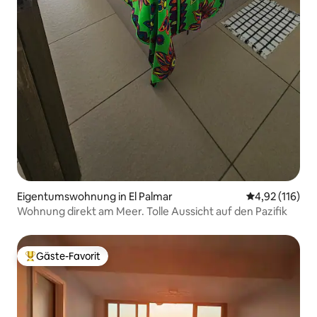
Eigentumswohnung in El Palmar
Durchschnittl
4,92 (116)
Wohnung direkt am Meer. Tolle Aussicht auf den Pazifik
Gäste-Favorit
Beliebter Gäste-Favorit.