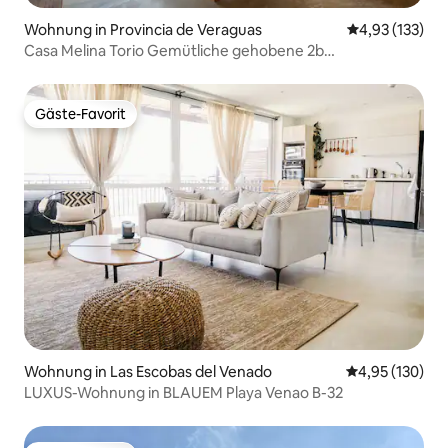
Wohnung in Provincia de Veraguas
Durchschnittl
4,93 (133)
Casa Melina Torio Gemütliche gehobene 2b
Dschungelwohnung
Gäste-Favorit
Gäste-Favorit
Wohnung in Las Escobas del Venado
Durchschnittl
4,95 (130)
LUXUS-Wohnung in BLAUEM Playa Venao B-32