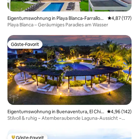
Eigentumswohnung in Playa Blanca-Farrallon
Durchschnittl
4,87 (177)
(Distrito de Antón)
Playa Blanca – Geräumiges Paradies am Wasser
Gäste-Favorit
Gäste-Favorit
Eigentumswohnung in Buenaventura, El Chir
Durchschnittli
4,96 (142)
ú
Stilvoll & ruhig ~ Atemberaubende Laguna-Aussicht ~
Pool
Gäste-Favorit