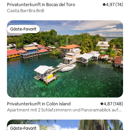
Privatunterkunft in Bocas del Toro
Durchschnitt
4,97 (74)
Casita BarrBra BnB
Gäste-Favorit
Gäste-Favorit
Privatunterkunft in Colón Island
Durchschnittli
4,87 (148)
Apartment mit 2 Schlafzimmern und Panoramablick auf
die Karibik
Gäste-Favorit