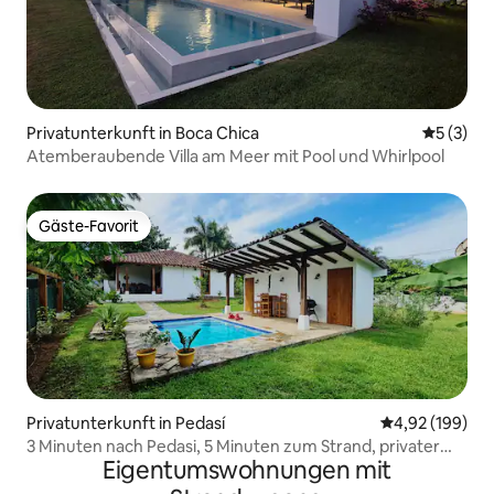
Privatunterkunft in Boca Chica
Durchsch
5 (3)
Atemberaubende Villa am Meer mit Pool und Whirlpool
Gäste-Favorit
Gäste-Favorit
Privatunterkunft in Pedasí
Durchschnittli
4,92 (199)
3 Minuten nach Pedasi, 5 Minuten zum Strand, privater
Eigentumswohnungen mit
Pool!