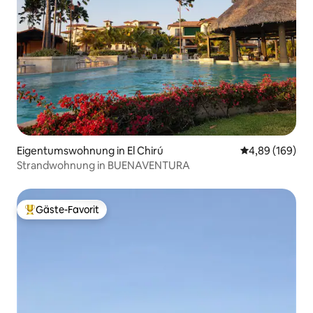
Eigentumswohnung in El Chirú
Durchschnittli
4,89 (169)
Strandwohnung in BUENAVENTURA
Gäste-Favorit
Beliebter Gäste-Favorit.