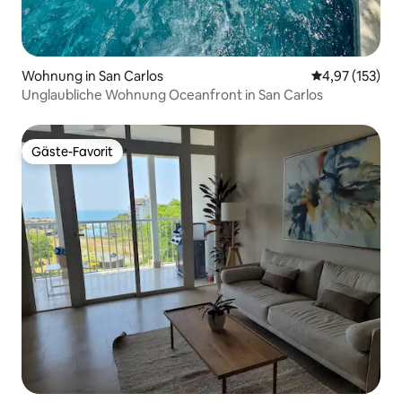
Wohnung in San Carlos
Durchschnittl
4,97 (153)
Unglaubliche Wohnung Oceanfront in San Carlos
Gäste-Favorit
Gäste-Favorit