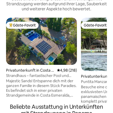
Strandzugang werden aufgrund ihrer Lage, Sauberkeit
und weiterer Aspekte hoch bewertet.
Gäste-Favorit
Gäste-Favorit
Beliebter Gäste-Favorit.
Gäste-Favorit
Privatunterkunft in Costa Es
Durchschnittliche Bewertung: 4
4,98 (218)
meralda
Strandhaus – fantastischer Pool und
Privatunterkunft i
Whirlpool – haustierfreundlich
Majestic Sands! Entspanne dich mit der
a
Puntita Manzanillo
ganzen Familie in diesem Stück Paradies.
und Dschungel
Besuche eine der 
Es befindet sich in einer privaten
exklusivsten Unte
Strandgemeinde in Costa Esmeralda,
panamaischen Kari
San Carlos. Ein paar Minuten vom Pan-
komplett privates
American Highway und ein paar Minuten
Beliebte Ausstattung in Unterkünften
Grundstück, eing
von anderen lokalen Stränden wie
Karibik (500 Mete