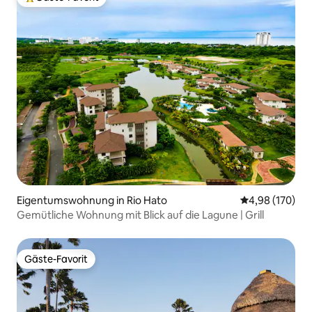
Beliebter Gäste-Favorit.
Eigentumswohnung in Rio Hato
Durchschnittli
4,98 (170)
Gemütliche Wohnung mit Blick auf die Lagune | Grill
Gäste-Favorit
Gäste-Favorit