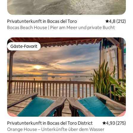
Privatunterkunft in Bocas del Toro
Durchschnitt
4,8 (212)
Bocas Beach House | Pier am Meer und private Bucht
Gäste-Favorit
Gäste-Favorit
Privatunterkunft in Bocas del Toro District
Durchschnittli
4,93 (275)
Orange House – Unterkünfte über dem Wasser