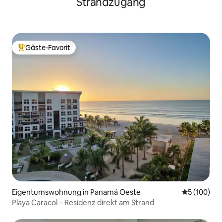
Strandzugang
Gäste-Favorit
Beliebter Gäste-Favorit.
Eigentumswohnung in Panamá Oeste
Durchschnit
5 (100)
Playa Caracol – Residenz direkt am Strand