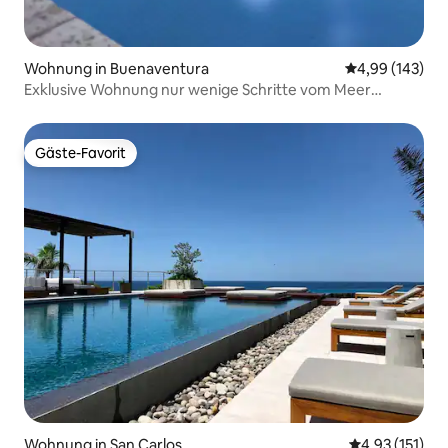
Wohnung in Buenaventura
Durchschnittli
4,99 (143)
Exklusive Wohnung nur wenige Schritte vom Meer
entfernt in Puntarena
Gäste-Favorit
Gäste-Favorit
Wohnung in San Carlos
Durchschnittl
4,93 (151)