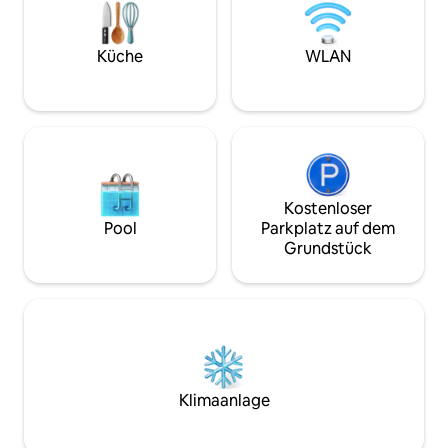
akzeptieren Haust
Aufenthalte, die l
dauern …
Küche
WLAN
Kostenloser
Pool
Parkplatz auf dem
Grundstück
Klimaanlage