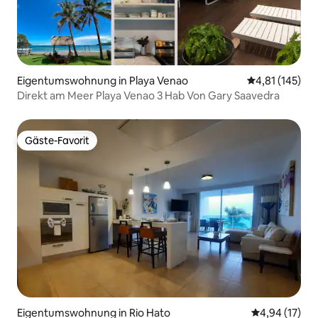
Eigentumswohnung in Playa Venao
Durchschnittl
4,81 (145)
Direkt am Meer Playa Venao 3 Hab Von Gary Saavedra
Gäste-Favorit
Gäste-Favorit
Eigentumswohnung in Rio Hato
Durchschnitt
4,94 (17)