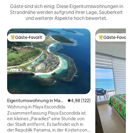
Gäste sind sich einig: Diese Eigentumswohnungen in
Strandnähe werden aufgrund ihrer Lage, Sauberkeit
und weiterer Aspekte hoch bewertet.
Gäste-Favorit
Gäste-Favorit
Beliebter Gäste-Favorit.
Beliebter Gäste-F
Eigentumswohnung in Mari
Durchschnittliche Bewertung: 4
4,98 (122)
a Chiquita
Wohnung in Playa Escondida.
Zusammenfassung Playa Escondida ist
ein kleines „Paradies“ eine Stunde von
der Stadt entfernt. Es befindet sich in
der Republik Panama, in der Küstenzone