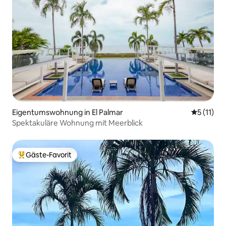
Eigentumswohnung in El Palmar
Durchschn
5 (11)
Spektakuläre Wohnung mit Meerblick
Gäste-Favorit
Beliebter Gäste-Favorit.