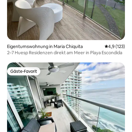
Eigentumswohnung in Maria Chiquita
Durchschnitt
4,9 (123)
2–7 Huesp Residenzen direkt am Meer in Playa Escondida
Gäste-Favorit
Gäste-Favorit