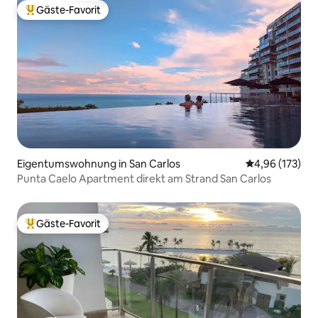
Gäste-Favorit
Beliebter Gäste-Favorit.
Eigentumswohnung in San Carlos
Durchschnittl
4,96 (173)
Punta Caelo Apartment direkt am Strand San Carlos
Gäste-Favorit
Beliebter Gäste-Favorit.