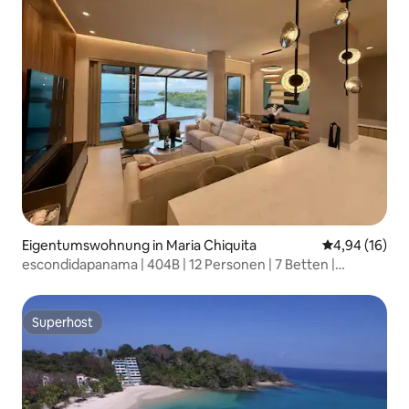
Eigentumswohnung in Maria Chiquita
Durchschnitt
4,94 (16)
escondidapanama | 404B | 12 Personen | 7 Betten |
5BR/5BA
Superhost
Superhost