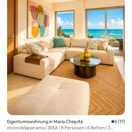
Eigentumswohnung in Maria Chiquita
Durchschn
5 (17)
escondidapanama | 305A | 8 Personen | 6 Betten | 3