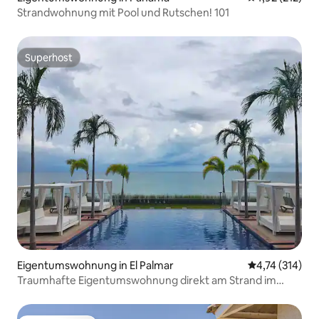
Strandwohnung mit Pool und Rutschen! 101
Superhost
Superhost
Eigentumswohnung in El Palmar
Durchschnittl
4,74 (314)
Traumhafte Eigentumswohnung direkt am Strand im
Paradies @Palmar Beach