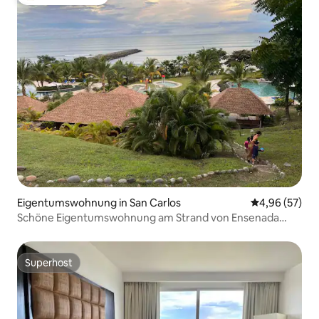
Beliebter Gäste-Favorit.
Eigentumswohnung in San Carlos
Durchschnittl
4,96 (57)
Schöne Eigentumswohnung am Strand von Ensenada
Beach
Superhost
Superhost