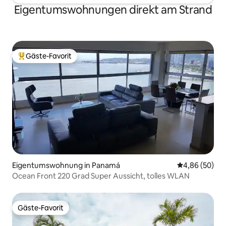
Eigentumswohnungen direkt am Strand
Gäste-Favorit
Beliebter Gäste-Favorit.
Eigentumswohnung in Panamá
Durchschnittl
4,86 (50)
Ocean Front 220 Grad Super Aussicht, tolles WLAN
Gäste-Favorit
Gäste-Favorit