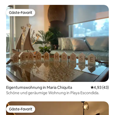
Schlafzimmer/3 Badezimmer
Gäste-Favorit
Gäste-Favorit
Eigentumswohnung in Maria Chiquita
Durchschnitt
4,93 (43)
Schöne und geräumige Wohnung in Playa Escondida.
Gäste-Favorit
Gäste-Favorit