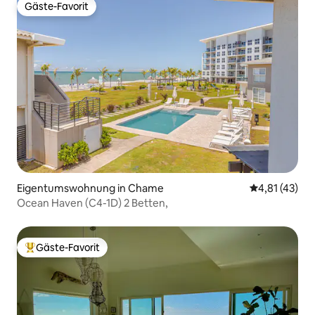
Gäste-Favorit
Gäste-Favorit
Eigentumswohnung in Chame
Durchschnitt
4,81 (43)
Ocean Haven (C4-1D) 2 Betten,
Gäste-Favorit
Beliebter Gäste-Favorit.