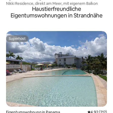
Nikki Residence, direkt am Meer, mit eigenem Balkon
Haustierfreundliche
Eigentumswohnungen in Strandnähe
Superhost
Superhost
Eigentumswohnung in Panama
Durchschnittl
4,92 (212)